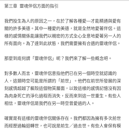
第三章  靈魂伴侶方面的指引

我們投生為人的原因之一，在於了解各種愛—才能精通與愛有
關的許多美德。其中一種愛的美德，就是全然地愛著伴侶。這
樣的感情關係能讓我們以親密的方式全心全意地愛著另一人的
所有面向。為了達到此狀態，我們需要擁有合適的靈魂伴侶。

那麼到底何謂「靈魂伴侶」呢？我們來了解一些概念吧。

對多數人而言，靈魂伴侶意指他們已在另一個時空就認識的
人，這類時空可能是所謂的「前世」。他們在前世所發展的深
刻感情超越了軀殼這個物質層面，以致這樣的感情記憶沒有因
為肉身死亡的淨化過程而消失，反而來到這一世重生。有些人
相信，靈魂伴侶是我們在另一時空曾愛過的人。

確實是有這樣的靈魂伴侶關係存在。我們都因為擁有多次前世
而經歷過輪迴轉世，也可說是前生／過去世。有些人會保有模