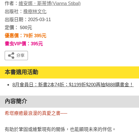
作者：
維安娜．斯蒂博(Vianna Stibal)
出版社：
橡樹林文化
出版日期：2025-03-11
定價： 500元
優惠價：79折 395元
書虫VIP價：395元
本書適用活動
8月會員日：新書2本74折；$1199折$200再抽$888購書金！
內容簡介
希塔療癒最浪漫的真愛之書──
有助於鞏固或維繫現有的關係，也能顯現未來的伴侶。
