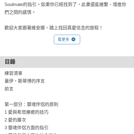
Soulmate的指引。如果你已經找到了，此書還能維繫、增進你
們之間的感情。

歡迎大家跟著維安娜，踏上找回真愛信念的旅程！
看更多
目錄
練習清單

蓋伊‧斯蒂博的序言

前言       

第一部分：靈魂伴侶的原則

1 愛與希塔療癒的技巧        

2 愛的層次    

3 靈魂伴侶方面的指引        
