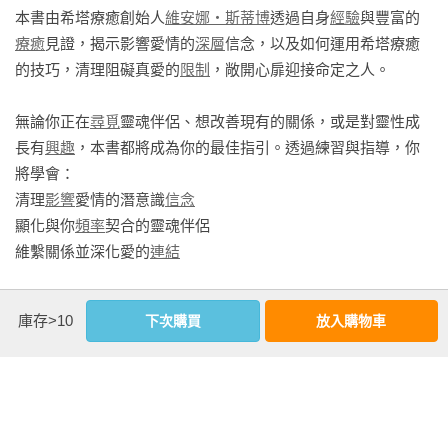
感謝蘇菲老師幫忙修稿、對稿，還有協助翻譯。感謝我的母
本書由希塔療癒創始人
維安娜‧斯蒂博
透過自身
經驗
與豐富的
合的靈魂伴侶。

親，讓我學習到什麼是愛。還有我的家人、靈魂家人、學生和
療癒
見證，揭示影響愛情的
深層
信念，以及如何運用希塔療癒
個案們。也感謝維安娜老師跟希塔療癒讓我的人生圓滿、幸
的技巧，清理阻礙真愛的
限制
，敞開心扉迎接命定之人。

這也可能是其他人受我們吸引的原因，也是為什麼我們自己做
福，可以專注在服務人群。

信念工作如此重要，這樣我們才能做好準備，來遇見神聖的人
無論你正在
尋覓
靈魂伴侶、想改善現有的關係，或是對靈性成
生靈魂伴侶。

要有伴侶，必須先從愛自己開始。你準備好了解到底什麼是愛
長有
興趣
，本書都將成為你的最佳指引。透過練習與指導，你
嗎？想要知道擁有真愛是什麼感覺嗎？你肯定不能錯過這本
將學會：

那麼我們該如何分辨出各種靈魂伴侶？我發現，靈魂伴侶基本
書！

清理
影響
愛情的潛意識
信念
上可分為七大類，另外還有所謂的靈魂家族。

顯化與你
頻率
契合的靈魂伴侶

蓋伊．斯蒂博的序言

維繫關係並深化愛的
連結
靈魂家人

靈魂家人與靈魂伴侶，意指靈魂層面上我們曾在其他時空認得
這本書是為靈性層面擁有浪漫情懷，且尚未失去信心的人所設
這不只是一本愛情
指南
，更是一場心靈進化之旅，帶領你找到
他們，以致我們在這一世似乎能輕鬆讀懂他們的想法。而靈魂
計。所謂的「尚未失去信心」，意指這樣的讀者仍相信，會有
庫存>10
下次購買
放入購物車
與靈魂共鳴的愛，一起迎接真愛到來！
家人與靈魂伴侶之間的區別，在於靈魂家人和我們有靈魂層面
和自己的想法契合、彷彿同時仰望著天空的對象，存在這世上
上的親戚關係，靈魂伴侶則沒有。

的某個角落，有機會在我們心中佔有特別的一席之地。這樣的
更多編輯推薦收錄在城邦讀饗報，立即訂閱！
GO
對象在本質上，能和我們共享對神性的熱忱。無論是創造或重
靈魂家人的意思名符其實：在我們投生到這一世之前，我們和
現一段關係，都會是一種滲透靈魂的深度連結。這樣的連結強
靈魂家人同屬一樣的靈魂家族。我認為我們在來到這世以前，
度猶如重生，讓雙方感受到或許對方就是來讓自己感到合一、