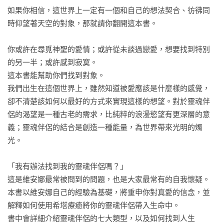
如果你相信，這世界上一定有一個和自己的想法契合、彷彿同
時仰望著天空的對象，那就請你翻開這本書。

你或許在尋覓神聖的愛情；或許從未談過戀愛，想要找到特別
的另一半；或許感到寂寞。

這本書能幫助你們找到對象。

我們出生在這個世界上，雖然知道被愛應該是什麼樣的感覺，
卻不清楚該如何以最好的方式來實現這樣的想望。對於靈魂伴
侶的渴望是一種古老的需求，比純粹的浪漫慾望有更深層的意
義；靈魂伴侶的結合是創造一種能量，為世界帶來光明的燭
光。

「我有辦法找到我的靈魂伴侶嗎？」

這是維安娜最常被問到的問題，也是大家最常有的自我懷疑。

本書以維安娜自己的經驗為基礎，將重申你對真愛的信念，並
解釋如何使用希塔療癒將你的靈魂伴侶帶入生命中。

書中會詳細介紹靈魂伴侶的七大類型，以及如何找到人生