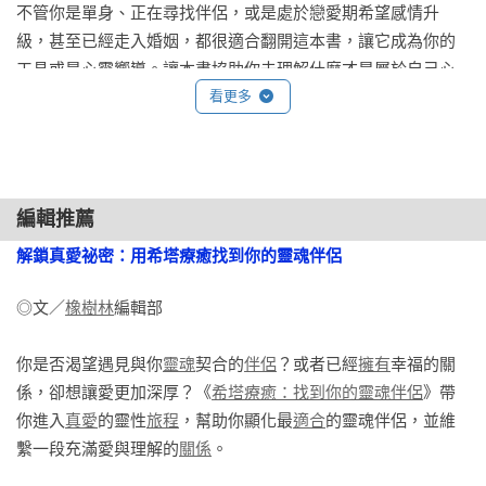
莫名其妙的名詞是什麼意思，因為這超出他們的人生經驗。

不管你是單身、正在尋找伴侶，或是處於戀愛期希望感情升
級，甚至已經走入婚姻，都很適合翻開這本書，讓它成為你的
但如果你有很多不同的靈魂伴侶散落在世界各地呢？如果每一
工具或是心靈嚮導。讓本書協助你去理解什麼才是屬於自己心
個靈魂伴侶的天性都有可能讓你愛上對方呢？你或許會說，很
靈契合的伴侶，幫助你做出選擇！我們來到地球，除了肉身的
看更多
多人談過不止一次的戀愛，確實如此。我們很多人都想和獨特
體驗，也要學會在地球上開創你想要的愛，同時去精通愛！書
的那個人在一起，卻發現我們這一生中會深深愛上不止一人。

中也會細分靈魂伴侶到底有哪些類型，幫助你更好分辨、理解
人生遇到的各個對象。

我相信這種對「獨特對象」的感覺是對的，但我也認為，由於
編輯推薦
我們的靈魂伴侶不止一個，因此我們談戀愛的次數會不止一
作者維安娜有著古老的靈魂，她的幽默和智慧引領著我們，讓
解鎖真愛祕密：用希塔療癒找到你的靈魂伴侶
次。這類「階段性」的靈魂伴侶不一定是我們前世就認識的
你能夠去打造自己真正想要的愛情、婚姻，或任何關於愛的事
人。他們可以是來教會我們一些事的對象，有可能是因為我們
物。這讓我想起維安娜老師曾經分享過一段故事，深深觸動我
◎文／
橡樹林
編輯部

與對方共同擁有的負面信念，比正面信念多而被對方吸引。

的心—有一對夫妻來找她上課，他們已經分房睡了許多年，做
了大量的挖掘後才了解，彼此就是對方的靈魂伴侶，發現真愛
你是否渴望遇見與你
靈魂
契合的
伴侶
？或者已經
擁有
幸福的關
我稱這類靈魂伴侶為「靈性紅蘿蔔」，因為他們能帶我們找到
原來就在身邊！他們藉由希塔療癒去清理限制，進而重新遇見
係，卻想讓愛更加深厚？《
希塔療癒：找到你的靈魂伴侶
》帶
對的人。這個比喻的典故源自於一個小男孩的故事。小男孩坐
彼此，所以書中也會說明這些限制性的信念對我們的影響有多
你進入
真愛
的靈性
旅程
，幫助你顯化最
適合
的靈魂伴侶，並維
在驢車上，他拿著綁了一條紅蘿蔔的長竿，將長竿伸到驢子面
大、我們要如何找到這些限制進而去轉換。

繫一段充滿愛與理解的
關係
。

前卻又搆不著的距離。驢子為了想吃到紅蘿蔔，就會往前進而
順勢拉動驢車，就像階段性的靈魂伴侶會牽引我們向前找到契