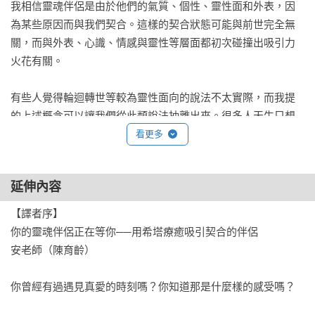
我相信靈魂伴侶是由於他們的氣質、個性、靈性面和外表，因
為某些原因而與我們契合。這樣的契合狀態可能與前世完全無
關，而與外表、心識、情感與靈性等層面都初次碰撞出吸引力
火花有關。

有些人覺得輪迴轉世等較為靈性面向的說法不太實際，而我提
的上述概念可以讓我們從此類說法抽離出來。很多人天生只想
和對象經營意義深遠的關係，希望這樣的連結持續一生。對他
看更多
們而言，重點不在於了解自己追尋此類感情關係的原因，也不
會試圖用靈性術語來說明因果。他們重視的是，能否找到讓自
延伸內容
己有安全感又能自在相處的獨特另一半。如果你屬於上述傾
向，這本書仍會對你有幫助，因為你或許沒有深入意識到自己
【譯者序】

可能對自己造成某種程度的阻礙。

你的靈魂伴侶正在等你──用希塔療癒吸引契合的伴侶

安老師（陳育齡）

對許多人而言，「擁有神聖伴侶」似乎是種奢求。他們認為難
如登天，也因此真的創造出這樣的實相。思維偏邏輯分析傾向
你曾經有過遇見真愛的時刻嗎？你知道那是什麼樣的感受嗎？

的人，則會對「靈魂伴侶」此名詞感到不解。他們不知道這個