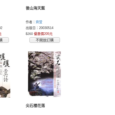
後山海天藍
作者：
齊萱
2
出版日：20030514
元
$260
優惠價205元
購
不開放訂購
尖石櫻花落