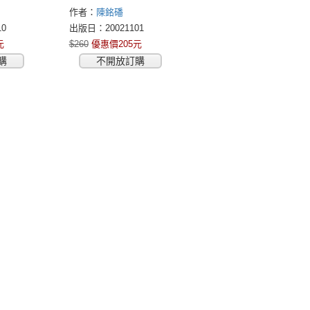
作者：
陳銘磻
0
出版日：20021101
元
$260
優惠價205元
購
不開放訂購