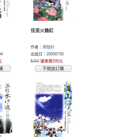
佳里火鶴紅
作者：
陳豔秋
4
出版日：20030730
元
$260
優惠價205元
購
不開放訂購