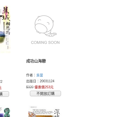
成功山海戀
作者：
吳當
出版日：20031124
2
$320
優惠價253元
元
不開放訂購
購