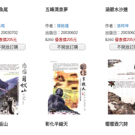
魚尾
五峰清泉夢
涵碧水沙連
吳鳴
作者：
陳銘磻
作者：
張時坤
0030702
出版日：20030602
出版日：2003060
惠價205元
$260
優惠價205元
$260
優惠價205
不開放訂購
不開放訂購
不開放訂
板山
彰化半線天
暖暖壺穴詩