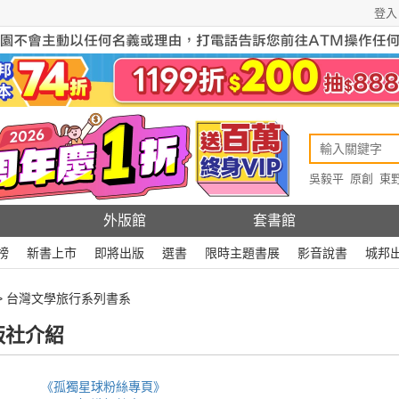
登入
吳毅平
原創
東
原創
Rewire
外版館
套書館
榜
新書上市
即將出版
選書
限時主題書展
影音說書
城邦
> 台灣文學旅行系列書系
版社介紹
《孤獨星球粉絲專頁》