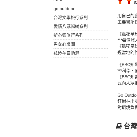
go outdoor
用自己的
台灣文學旅行系列
主要書系包
愛情八感暢銷系列
《孤獨星
新心靈旅行系列
***每個旅
男女心版圖
《孤獨星球
近當地的
藏羚羊自助遊
《BBC知
***科學
《BBC
式向大眾
Go Outd
紅樹林出版
對環境負
台灣