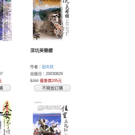
深坑美簪纓
作者：
田炎欣
7
出版日：20030829
元
$260
優惠價205元
購
不開放訂購