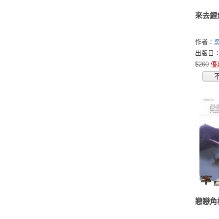
來去鯉
作者：
出版日：2
$260
優
戀戀角