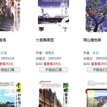
金客
七股舞黑琵
岡山樹色新
陳正家
作者：
陳艷秋
作者：
朱衣
0031124
出版日：20031007
出版日：2003100
惠價253元
$260
優惠價205元
$260
優惠價205
不開放訂購
不開放訂購
不開放訂