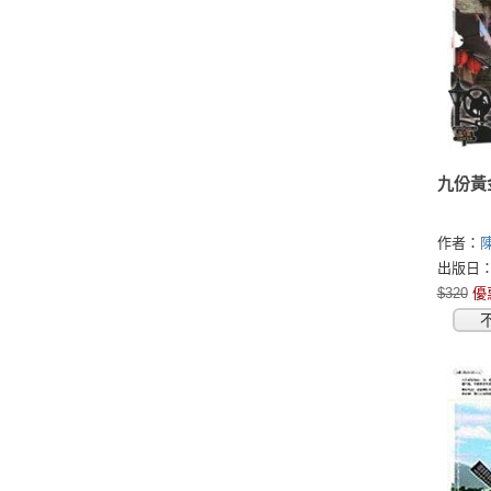
九份黃
作者：
出版日：2
$320
優