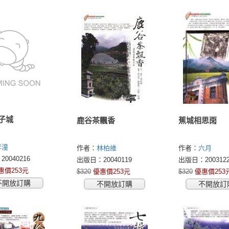
子城
鹿谷茶飄香
蕉城相思雨
李潼
作者：
林柏維
作者：
六月
0040216
出版日：20040119
出版日：2003122
惠價253元
$320
優惠價253元
$320
優惠價253
不開放訂購
不開放訂購
不開放訂