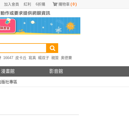
加入會員
紅利
6折購
購物車
(
0
)
野
16647
皮卡丘
寫真
楊双子
親簽
奧德賽
漫畫館
影音館
出版社專區