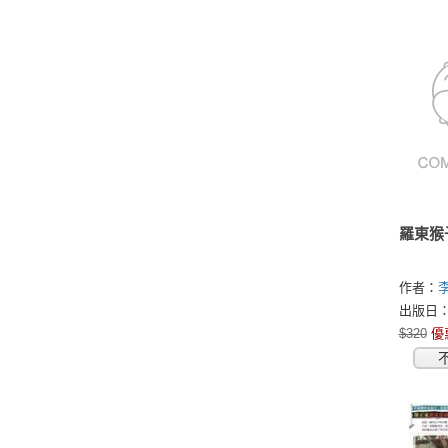
羅東猴
作者：
出版日：2
$320
優