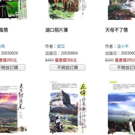
風情
湖口相片簿
天母不了情
吳鳴
作者：
愛亞
作者：
溫小平
0030829
出版日：20030804
出版日：2003080
惠價205元
$450
優惠價356元
$260
優惠價205
不開放訂購
不開放訂購
不開放訂