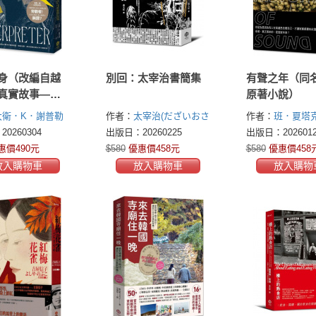
身（改編自越
別回：太宰治書簡集
有聲之年（同
真實故事——
原著小說）
獎得主大衛．
大衛．K．謝普勒
作者：
太宰治(だざいおさ
作者：
班．夏塔
普勒最新史詩鉅
. Shipler)
む Dazai Osamu)
0260304
出版日：20260225
出版日：2026012
惠價490元
$580
優惠價458元
$580
優惠價458
放入購物車
放入購物車
放入購物