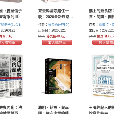
雀（吉屋信子
來去韓國寺廟住一
樓上的熟食店
書寫系列Ⅲ）
晚：2026全新攻略！
食、閱讀、關
韓國寺廟旅宿Temple
的閱讀，與閱
吉屋信子(はなも
作者：
慎益秀(신익수)
作者：
德懷特．
Stay 50
飲食
)
(Dwight Garner)
0260121
出版日：20260121
出版日：2025120
惠價356元
$630
優惠價498元
$450
優惠價356
放入購物車
放入購物車
放入購物
嚴與內亂：法
聰明、錯誤，與幸
王牌經紀人的
給韓國與亞洲
運：橫空出世的棒壇
說寫作指南