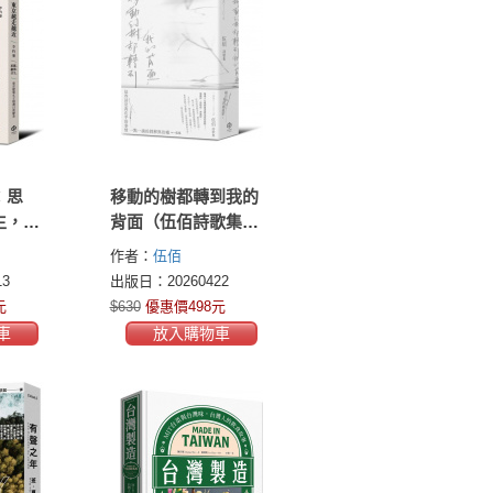
：思
移動的樹都轉到我的
生，東
背面（伍佰詩歌集
遇日常
1990–2026）
作者：
伍佰
3
出版日：20260422
元
$630
優惠價498元
車
放入購物車