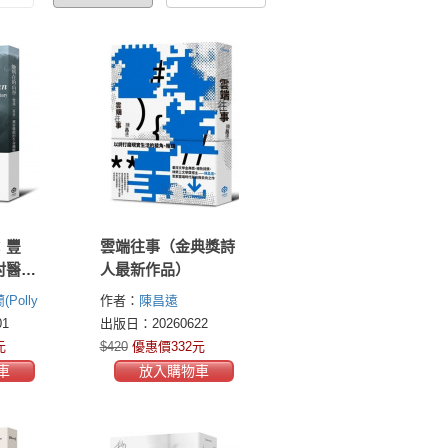
：豐
雲端往事（金典獎詩
村醫師
人最新作品）
Polly
作者：
陳昌遠
1
出版日：20260622
元
$420
優惠價332元
車
放入購物車