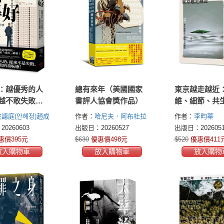
：越優秀的人
總有來年（美國國家
東京越走越近
越不敢失敗？
書評人協會獎作品）
維、細節、共
IST失敗研究
京建築女子相
譓庭(안혜정)
趙成
作者：
哈尼夫．阿布杜拉
作者：
李昀蓁
「成功的代
靜美
)
李光炯(이광형)
奇布(Hanif Abdurraqib)
0260603
出版日：20260527
出版日：2026051
惠價395元
$630
優惠價498元
$520
優惠價411
放入購物車
放入購物車
放入購物