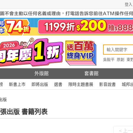
登入
吳毅平
原創
東
原創
Rewire
外版館
套書館
榜
新書上市
即將出版
選書
限時主題書展
影音說書
城邦
出版
張出版 書籍列表
< 上