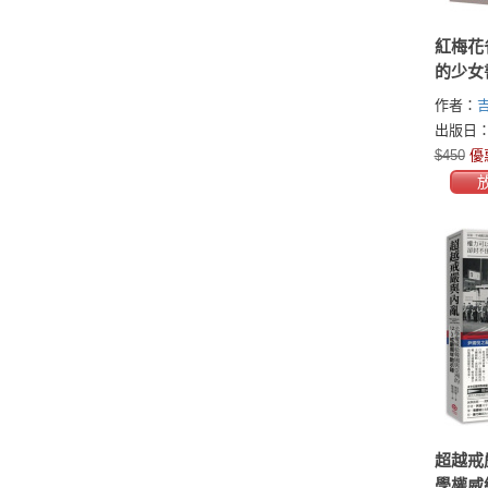
紅梅花
的少女
作者：
のがたり
出版日：2
$450
優
超越戒
學權威