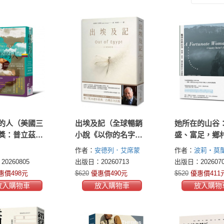
的人（美國三
出埃及記（全球暢銷
她所在的山谷
獎：普立茲自
小說《以你的名字呼
盛、富足，鄉
國家圖書獎、
喚我》——作者首部
的生命餽贈
作者：
安德列．艾席蒙
作者：
波莉・莫蘭(
評人協會獎決
自傳）
(André Aciman)
Morland)
0260805
出版日：20260713
出版日：2026070
）
惠價498元
$620
優惠價490元
$520
優惠價411
放入購物車
放入購物車
放入購物