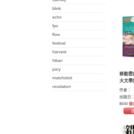
blink
echo
fps
flow
festival
harvest
hikari
juicy
移動雲
matchstick
大文學
revelation
傳獎、
作者：
國家書
出版日：2
選作品
$630
優