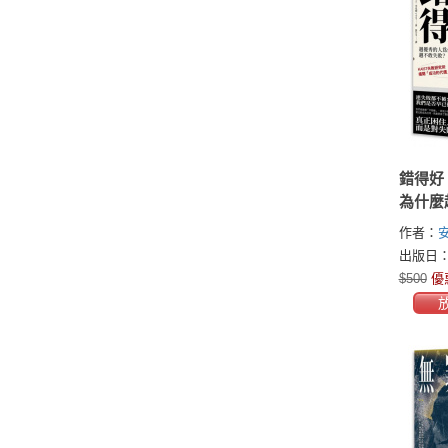
錯得好
為什麼
——KA
作者：
安
所揭開
浩(조성호
出版日：2
價」
$500
優