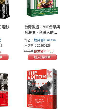
名電影
台灣製造：MIT台菜與
台灣味，台灣人的飲
食故事
克
作者：
魏貝珊(Clarissa
Wei)
8
出版日：20260128
元
$1500
優惠價1185元
車
放入購物車