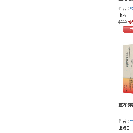
的12
作者：
韓
出版日：2
$560
優
草花靜
作者：
宮
Teru)
出版日：2