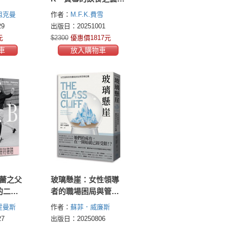
【限量書盒經典珍藏
祖克曼
作者：
M.F.K.費雪
版（全五冊）】附：
n)
9
出版日：20251001
台灣飲食作家導讀別
元
$2300
優惠價1817元
冊
車
放入購物車
芭蕾之父
玻璃懸崖：女性領導
的二十
者的職場困局與管理
危機
霍曼斯
作者：
蘇菲．威廉斯
s)
(Sophie Williams)
7
出版日：20250806