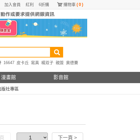
加入會員
紅利
6折購
購物車
(
0
)
野
16647
皮卡丘
寫真
楊双子
親簽
奧德賽
漫畫館
影音館
出版社專區
一頁
下一頁 >