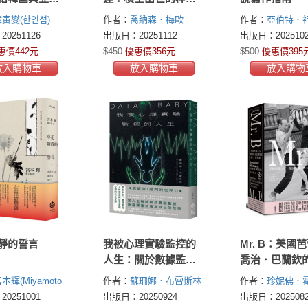
·3戒嚴周年啟示錄
明星，以及他們的起
寅燮(한인섭)
作者：
喬納森．梅歐
作者：
亞伯特．
點
(Jonathan Mayo)
(Albert Zuckerma
0251126
出版日：20251112
出版日：2025102
惠價442元
$450
優惠價356元
$500
優惠價395
放入購物車
放入購物車
放入購物
靜的誓言
我被心理實驗監控的
Mr. B：美國
人生：關於數據監控
喬治．巴蘭欽
與人格發展交錯的自
世紀
本輝(Miyamoto
作者：
蘇珊娜．布雷斯林
作者：
珍妮佛．
我反思
(Susannah Breslin)
(Jennifer Homan
0251001
出版日：20250924
出版日：2025082