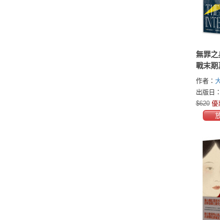
無罪之
戰末期
普立茲
作者：
K．謝
(David K
出版日：2
作）
$620
優