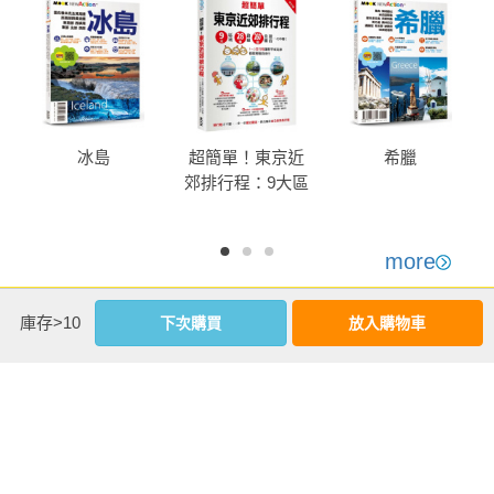
冰島
超簡單！東京近
希臘
郊排行程：9大區
域x28條路線
x260+食購遊宿一
次串聯！1～2日
more
行程讓新手或玩
優惠活動快訊
家都能輕鬆自由
庫存>10
下次購買
放入購物車
行