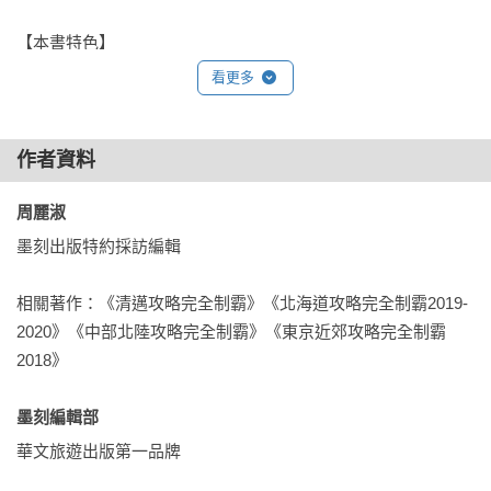
【本書特色】

沖繩必去景點全制霸：從本島那霸市、南部、中部、北部，各
看更多
大離島等十大分區，網羅沖繩全縣必去景點，讓你沖繩制霸走
透透一個都不漏！

超彈性景點自由配：青菜蘿蔔各有所好，這個點不愛沒關係，
作者資料
雙手奉上替代選項、建議停留時間，連交通串聯都幫你想透
周麗淑 
透，貼心到嫑嫑～

小資、輕奢華任挑任選：吃喝、住無疑是自由行的花費大宗，
墨刻出版特約採訪編輯

為了方便旅人掌握預算花費，且花得精巧，提供多元價位食宿
選擇，清楚標示價格區間，想平價美食、穿插奢華和牛也HEN
相關著作：《清邁攻略完全制霸》《北海道攻略完全制霸2019-
可以！

2020》《中部北陸攻略完全制霸》《東京近郊攻略完全制霸
一次K.O複雜交通、票券：從單軌電車到長途巴士、公車，渡
2018》

輪、快艇等，以及各方PASS、觀光巴士、自駕遊等，龐大資料
通通圖表式整理，搭配超詳盡解說和分析，協助你以划算、省
墨刻編輯部 
時、高CP值的方式暢遊沖繩。

華文旅遊出版第一品牌
QRCODE齊備：交通網站、各式PASS等實用訊息手機一掃就