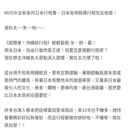
MOOK全新系列日本行程書，日本各地經典行程完全收錄！

資料太~~多~~啦~~~

《超簡單！沖繩排行程》輕輕鬆鬆 全‧制‧霸！

想去日本，自由行當然是王道！但要怎麼規劃行程呢？

現在想去沖繩各大景點深入遊覽，實在太方便了啦！

從台灣不但有飛機航班，更有定期渡輪、暑期遊輪抵達本島或
是熱門的離島，有著日本馬爾地夫的旅遊美景，又兼具日本最
吸引人的文化、美食、購物，更棒的是，距台灣距離、竟然更
比日本本島前往還要近！

許多台灣人根本把這裡當自家海島玩，來10次也不嫌多，趕快
看看精彩好玩有哪些，而且行程都幫你排好啦，不囉嗦，現在
就出發！！
