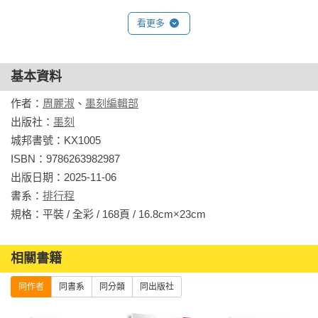
查，超便利，不用再辛酸KEY老半天了。

看更多
看到這裡，還是有點怕？

舉凡有下列任一項症頭，這本書很適合你！！

基本資料
1.講到日本自由行什麼的，只有「茫然」兩字

作者：
周麗淑
、
墨刻編輯部
2.只聽過那霸、石垣島，卻對沖繩整體周邊地區都是一張白紙

出版社：
墨刻
3.想嘗試大範圍玩東沖繩，卻對行程如何串聯束手無策

城邦書號：KX1005

4.查資料好麻煩，渴望懶人包降臨

ISBN：9786263982987

出版日期：2025-11-06

到沖繩自助旅行超簡單！

書系：
排行程
跟著行程走，照著路線玩，你也可以是日本自助旅行小達人！
規格：平裝 / 全彩 / 168頁 / 16.8cm×23cm                
相關書籍
同作者
同書系
同分類
同出版社