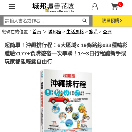
0
限量預購
您現在的位置：
首頁
＞
城邦館
>
生活風格
>
旅遊
>
亞洲
超簡單！沖繩排行程：6大區域x 19條路線x33種精彩
體驗x177+食購遊宿一次串聯！1～3日行程讓新手或
玩家都能輕鬆自由行