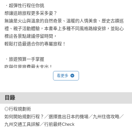
．超彈性行程任你挑

想讓這趟旅程更多采多姿？

無論是火山與溫泉的自然奇景、溫暖的人情美食、歷史古蹟巡
禮、親子活動體驗，本書奉上多種不同風格路線安排，並貼心
標註各景點建議停留時間，

輕鬆打造最適合你的專屬旅程！

．旅遊預算一手掌握

吃與住是旅費最大支出！

從博多屋台、熊本馬肉、長崎蜂蜜蛋糕，到高級會席料理，從
看更多
平價商務旅館到療癒系溫泉旅館，本書應有盡有！

多元價位食宿選擇，讓你輕鬆掌控預算，玩得開心又不傷荷
目錄
包！

◎行程規劃術

．必去景點全攻略

如何開始規劃行程？／選擇進出日本的機場／九州住宿攻略／
除了福岡市的繁華、長崎市的異國風情、鹿兒島的櫻島火山、
九州交通工具詳解／行前最終Check

由布院溫泉之鄉等經典亮點，太宰府天滿宮、阿蘇火山、別府