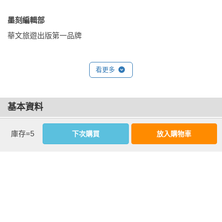
．山中夢幻湯鄉黑川溫泉一泊

．天草二日海濱之旅

墨刻編輯部 
華文旅遊出版第一品牌
【宮崎排行程】

．宮崎市區悠閒一日旅

看更多
．高千穗峽谷一日漫遊

．一日徜徉日南海岸

．飫肥古都一日散策

基本資料
【鹿兒島排行程】

作者：
李冠瑩
庫存=5
下次購買
放入購物車
．鹿兒島熱門景點一日串聯

出版社：
墨刻
．櫻島火山一日輕旅行

城邦書號：KX1007

．指宿溫泉鄉一日自駕遊

ISBN：9786263983038

．霧島一日放鬆之旅

出版日期：2025-12-18

．屋久島原生林二日小旅行
書系：
排行程
規格：平裝 / 全彩 / 192頁 / 16.8cm×23cm                