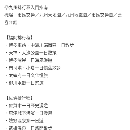
地獄、屋久島世界遺產等超人氣景點也一網打盡，帶你全方位
◎九州排行程入門指南

體驗九州！

機場→市區交通／九州大地圖／九州地鐵圖／市區交通圖／票
券介紹

想到九州自助旅行，別再猶豫了！

跟著行程走，照著路線玩，你也可以是日本自助旅行小達人！
【福岡排行程】

．博多車站．中洲川端街區一日散步

．天神．大濠公園一日散策

．博多灣岸一日海風漫遊

．門司港．小倉一日懷舊散步

．太宰府一日文化慢旅

．柳川水鄉一日悠遊

【佐賀排行程】

．佐賀市一日歷史漫遊

．唐津城下海濱一日漫遊

．嬉野溫泉鄉一日遊

．武雄溫泉一日悠閒散步
