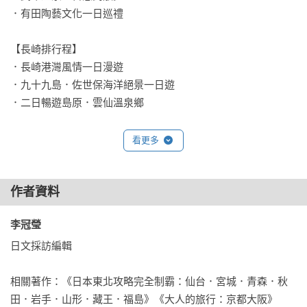
．有田陶藝文化一日巡禮

【長崎排行程】

．長崎港灣風情一日漫遊

．九十九島．佐世保海洋絕景一日遊

．二日暢遊島原．雲仙溫泉鄉

【大分排行程】

看更多
．別府溫泉鄉一日慢遊

．一日漫遊湯布院溫泉街

作者資料
．日田懷舊風情一日慢旅

．耶馬溪紅葉絕景一日遊

李冠瑩 
【熊本排行程】

日文採訪編輯

．熊本市一日必玩行程

．阿蘇火山一日巡禮

相關著作：《日本東北攻略完全制霸：仙台．宮城．青森．秋
．一日走訪人吉山城風情

田．岩手．山形．藏王．福島》《大人的旅行：京都大阪》
