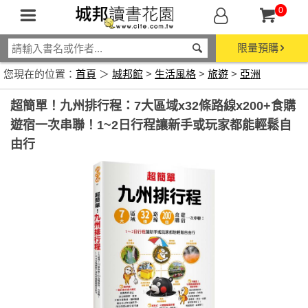
0
限量預購
您現在的位置：
首頁
＞
城邦館
>
生活風格
>
旅遊
>
亞洲
超簡單！九州排行程：7大區域x32條路線x200+食購
遊宿一次串聯！1~2日行程讓新手或玩家都能輕鬆自
由行