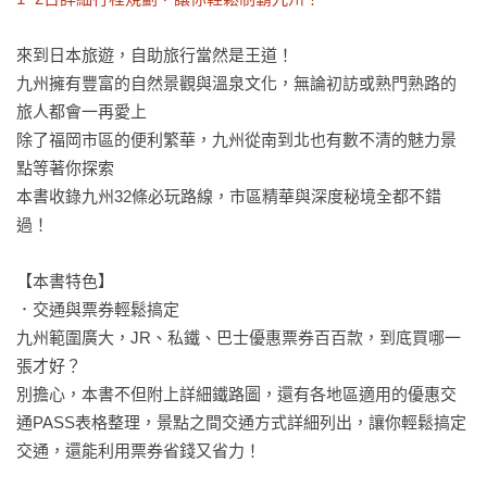
來到日本旅遊，自助旅行當然是王道！

九州擁有豐富的自然景觀與溫泉文化，無論初訪或熟門熟路的
旅人都會一再愛上

除了福岡市區的便利繁華，九州從南到北也有數不清的魅力景
點等著你探索

本書收錄九州32條必玩路線，市區精華與深度秘境全都不錯
過！

【本書特色】

．交通與票券輕鬆搞定

九州範圍廣大，JR、私鐵、巴士優惠票券百百款，到底買哪一
張才好？

別擔心，本書不但附上詳細鐵路圖，還有各地區適用的優惠交
通PASS表格整理，景點之間交通方式詳細列出，讓你輕鬆搞定
交通，還能利用票券省錢又省力！
