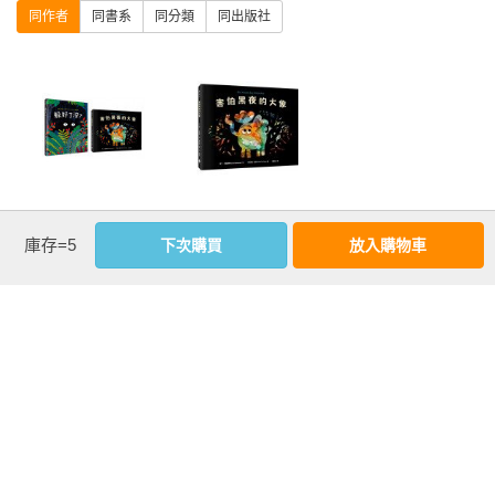
集人

同作者
同書系
同分類
同出版社
　　這本圖畫書很適合睡前閱讀，因為怕黑是許多孩子共通的
葉嘉青 臺師大講師暨天鈺基金會顧問總監。

感覺，故事中強壯的大象都那麼怕黑，必定能引起孩子共鳴。
蔡幸珍 資深閱讀推手

此外，幽默的故事情節、充滿動感和細節的美麗畫面，使得黑
（以上依姓氏筆畫排列）

暗都變得有趣起來了！

‧直視內心的恐懼

◎各界不怕黑推薦
黑暗使人看不見，看不見讓人感到恐懼。

克服內心的恐懼，不是逃避而是直視它。

孩子的紙上劇場
害怕黑夜的大象
王怡鳳 蒲公英故事閱讀推廣協會總幹事

庫存=5
下次購買
放入購物車
你將會發現恐懼，只是一場可笑的默劇！

Ｘ趣味拉頁繪本
柯佩岑 長靴貓繪本館館長

套書（躲好了
──王怡鳳

陳櫻慧 童書作家暨親子共讀推廣講師、思多力親子成長團隊召
沒？＋害怕黑夜
集人

的大象）
‧給每一位勇敢面對自己，努力克服恐懼的大小孩

優惠活動快訊
葉嘉青 臺師大講師暨天鈺基金會顧問總監。

坦然面對害怕，勇於處理情緒，作自己的主人！

蔡幸珍 資深閱讀推手

給每一位勇敢面對自己，努力克服恐懼的大小孩，勇往直前，
（以上依姓氏筆畫排列）

改變現況！

也獻給願意陪伴的父母朋友們，你們是最棒的！

．直視內心的恐懼

我們都有允許自己害怕的機會，更需要從害怕中學習成長，不
黑暗使人看不見，看不見讓人感到恐懼。
