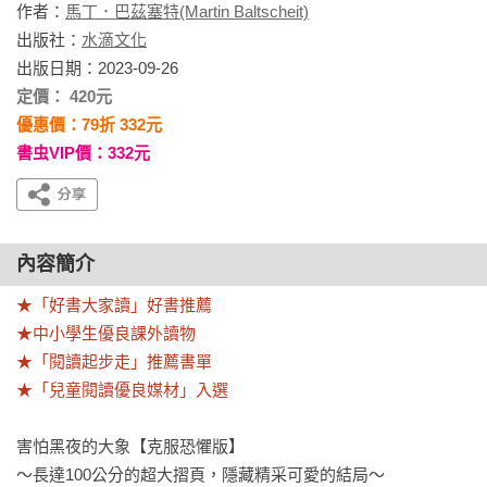
作者：
馬丁．巴茲塞特(Martin Baltscheit)
出版社：
水滴文化
出版日期：2023-09-26
定價： 420元
優惠價：79折 332元
書虫VIP價：332元
內容簡介
★「好書大家讀」好書推薦

★中小學生優良課外讀物

★「閱讀起步走」推薦書單

★「兒童閱讀優良媒材」入選
害怕黑夜的大象【克服恐懼版】

～長達100公分的超大摺頁，隱藏精采可愛的結局～
