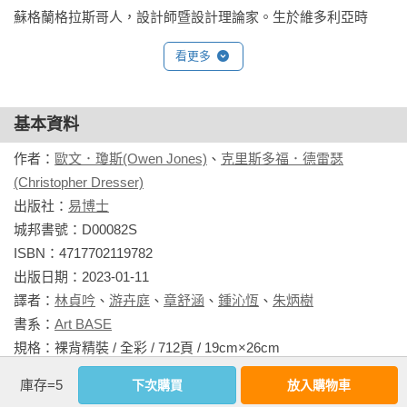
10. 摩爾紋飾 Moresque Ornament

蘇格蘭格拉斯哥人，設計師暨設計理論家。生於維多利亞時
11. 波斯紋飾 Persian Ornament

代，13 歲時進入倫敦薩默塞特宮（Somerset House） 政府設
12. 印度紋飾 Indian Ornament

看更多
計學院（Government School of Design），專精植物學研究。
13. 印度教紋飾 Hindoo Ornament

1857 年在《藝術雜誌》 （Art Journal）中提出「植物學可適用
14. 中國紋飾 Chinese Ornament

於藝術和藝術製成品」（Botany as Adapted to the Arts and Art- 
15. 凱爾特紋飾 Celtic Ornament

基本資料
Manufacture）的觀點。學術成就卓著，獲德國耶拿大學
16. 中世紀紋飾 Mediæval Ornament

（University of Jena）授予榮譽博士學位，並且日漸關注設計領
作者：
歐文．瓊斯(Owen Jones)
、
克里斯多福．德雷瑟
17. 文藝復興紋飾 Renaissance Ornament

域，師承歐文‧瓊斯（Owen Jones），曾為《紋飾法則》一書
(Christopher Dresser)
18. 伊莉莎白時期紋飾 Elizabethan Ornament

（Grammar of Ornament）繪製展現花卉幾何形態的植物圖
出版社：
易博士
19. 義大利紋飾 Italian ornament

版。

城邦書號：D00082S

20. 自然花草 Leaves and flowers from Nature

ISBN：4717702119782

相關著作：《德雷瑟裝飾設計原理：史上第一位工業設計師當
出版日期：2023-01-11

第2冊：《德雷瑟裝飾設計原理》
代裝飾設計理論與紋飾創作應用方法》
譯者：
林貞吟
、
游卉庭
、
章舒涵
、
鍾沁恆
、
朱炳樹
書系：
Art BASE
真實．美感．力量

規格：裸背精裝 / 全彩 / 712頁 / 19cm×26cm                
與 Wedgwood、Minton、Tiffany&Co.、 Alessi 等逾 30 家歐美
看更多
庫存=5
下次購買
放入購物車
知名品牌合作——
