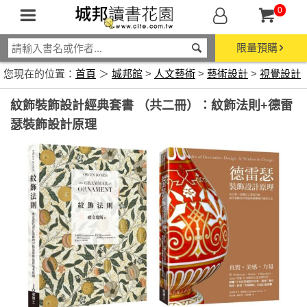
0
限量預購
您現在的位置：
首頁
＞
城邦館
>
人文藝術
>
藝術設計
>
視覺設計
紋飾裝飾設計經典套書 （共二冊）：紋飾法則+德雷
瑟裝飾設計原理