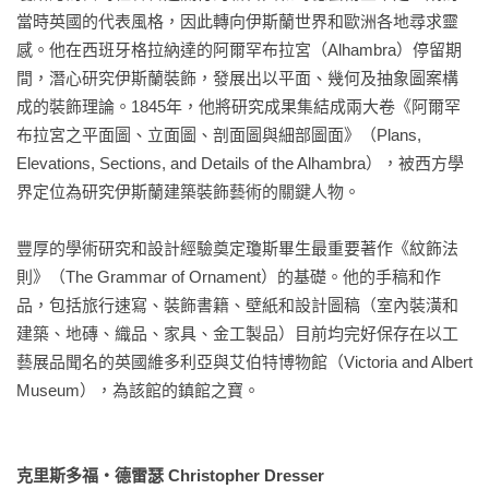
書中大量圖文來自瓊斯的異國踏查及其對大量古籍專著的爬
當時英國的代表風格，因此轉向伊斯蘭世界和歐洲各地尋求靈
梳，他從包羅萬象的歷史文物中粹選出經典之作，編撰成19篇
感。他在西班牙格拉納達的阿爾罕布拉宮（Alhambra）停留期
風格獨特的世界紋飾介紹，不僅詳述其整體特色和演繹手法，
間，潛心研究伊斯蘭裝飾，發展出以平面、幾何及抽象圖案構
亦歸納箇中法則並給予優劣評價，藉由文末共100幀匠心獨具的
成的裝飾理論。1845年，他將研究成果集結成兩大卷《阿爾罕
彩色圖版，串起一段清晰具體的裝飾設計史，使讀者更宛如踏
布拉宮之平面圖、立面圖、剖面圖與細部圖面》（Plans, 
上全世界文化遺產的深度之旅。

Elevations, Sections, and Details of the Alhambra），被西方學
界定位為研究伊斯蘭建築裝飾藝術的關鍵人物。

【收錄篇章】

1. 原始部落紋飾 Ornament of Savage Tribes

豐厚的學術研究和設計經驗奠定瓊斯畢生最重要著作《紋飾法
2. 埃及紋飾 Egyptian Ornament

則》（The Grammar of Ornament）的基礎。他的手稿和作
3. 亞述與波斯紋飾 Assyrian and Persian Ornament

品，包括旅行速寫、裝飾書籍、壁紙和設計圖稿（室內裝潢和
4. 希臘紋飾 Greek Ornament

建築、地磚、織品、家具、金工製品）目前均完好保存在以工
5. 龐貝紋飾 Pompeian Ornament

藝展品聞名的英國維多利亞與艾伯特博物館（Victoria and Albert 
6. 羅馬紋飾 Roman Ornament

Museum），為該館的鎮館之寶。

7. 拜占庭紋飾 Byzantine Ornament

8. 阿拉伯紋飾 Arabian Ornament

9. 土耳其紋飾 Turkish Ornament

克里斯多福‧德雷瑟 Christopher Dresser