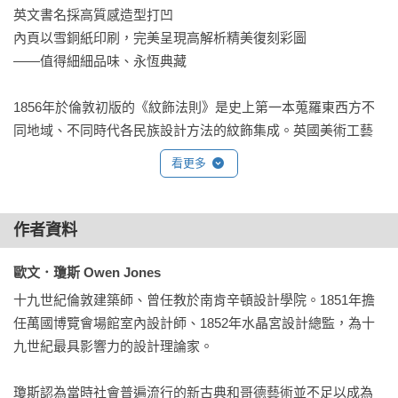
英文書名採高質感造型打凹

內頁以雪銅紙印刷，完美呈現高解析精美復刻彩圖

——值得細細品味、永恆典藏

1856年於倫敦初版的《紋飾法則》是史上第一本蒐羅東西方不
同地域、不同時代各民族設計方法的紋飾集成。英國美術工藝
運動（Arts & Crafts Movement）先鋒、水晶宮設計總監歐文瓊
看更多
斯為了端正當代設計中脈絡紊亂的浮濫抄襲風氣，於本書開宗
明義提出建築暨裝飾藝術的37條造形與色彩基本原則，分別探
討造形元素的協調、構圖和適當比例，以及如何從色彩的平衡
作者資料
和對比中找出強化造形的用色方法，倡導從過往作品中研擬恰
當的創作之道——開創了現代設計和色彩理論之先河，影響遍
歐文．瓊斯 Owen Jones
及十九世紀以降的設計名家如工藝運動領袖莫里斯（William 
十九世紀倫敦建築師、曾任教於南肯辛頓設計學院。1851年擔
Morris）、建築師萊特（Frank Lloyd Wright）、蘇利文（Louis 
任萬國博覽會場館室內設計師、1852年水晶宮設計總監，為十
Sullivan）、柯比意（Le Corbusier）等人，立論一百五十年至
九世紀最具影響力的設計理論家。

今屹立不搖。

瓊斯認為當時社會普遍流行的新古典和哥德藝術並不足以成為