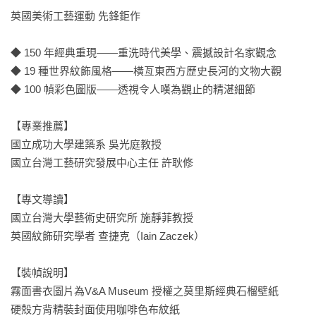
英國美術工藝運動 先鋒鉅作

◆ 150 年經典重現——重洗時代美學、震撼設計名家觀念

◆ 19 種世界紋飾風格——橫亙東西方歷史長河的文物大觀

◆ 100 幀彩色圖版——透視令人嘆為觀止的精湛細節

【專業推薦】

國立成功大學建築系 吳光庭教授

國立台灣工藝研究發展中心主任 許耿修

【專文導讀】

國立台灣大學藝術史研究所 施靜菲教授

英國紋飾研究學者 查捷克（Iain Zaczek）

【裝幀說明】

霧面書衣圖片為V&A Museum 授權之莫里斯經典石榴壁紙

硬殼方背精裝封面使用咖啡色布紋紙
