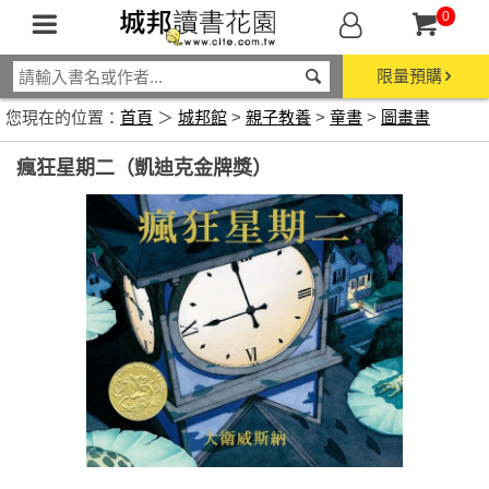
0
限量預購
您現在的位置：
首頁
＞
城邦館
>
親子教養
>
童書
>
圖畫書
瘋狂星期二（凱迪克金牌獎）