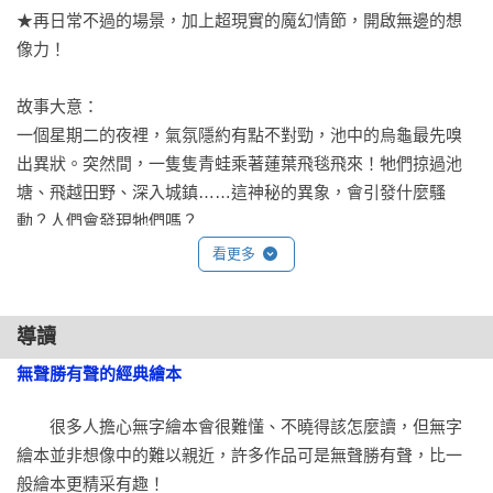
★再日常不過的場景，加上超現實的魔幻情節，開啟無邊的想
像力！

故事大意：

一個星期二的夜裡，氣氛隱約有點不對勁，池中的烏龜最先嗅
出異狀。突然間，一隻隻青蛙乘著蓮葉飛毯飛來！牠們掠過池
塘、飛越田野、深入城鎮……這神秘的異象，會引發什麼騷
動？人們會發現牠們嗎？ 
看更多
導讀
無聲勝有聲的經典繪本
　　很多人擔心無字繪本會很難懂、不曉得該怎麼讀，但無字
繪本並非想像中的難以親近，許多作品可是無聲勝有聲，比一
般繪本更精采有趣！
