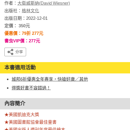
作者：
大衛威斯納(David Wiesner)
出版社：
格林文化
出版日期：2022-12-01
定價： 350元
優惠價：79折 277元
書虫VIP價：277元
本書適用活動
城邦6折優惠全年專享，快搶好康／其他
得獎好書不容錯過！
內容簡介
★美國凱迪克大獎

★美國圖書館協會最佳童書

★美國出版人週刊年度最佳繪本
