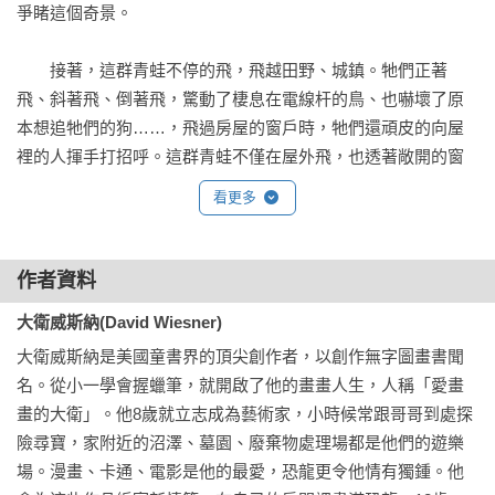
爭睹這個奇景。

　　接著，這群青蛙不停的飛，飛越田野、城鎮。牠們正著
飛、斜著飛、倒著飛，驚動了棲息在電線杆的鳥、也嚇壞了原
本想追牠們的狗……，飛過房屋的窗戶時，牠們還頑皮的向屋
裡的人揮手打招呼。這群青蛙不僅在屋外飛，也透著敞開的窗
戶進到屋裡，湊到沉睡的老太太身邊看電視，其中一隻青蛙還
看更多
伸長舌頭操控遙控器呢！描繪青蛙的飛行過程時，大衛威斯納
在滿版的跨頁圖中，切割出幾個方框，特寫青蛙的肢體動作和
逗趣表情，也讓整部作品的視角更加豐富。

作者資料
大衛威斯納(David Wiesner)
　　故事中還有一大主軸，就是時間。彷彿是因為某種夜晚的
大衛威斯納是美國童書界的頂尖創作者，以創作無字圖畫書聞
神祕力量，才讓青蛙能乘著蓮葉飛行。封面上的鐘樓，大大的
名。從小一學會握蠟筆，就開啟了他的畫畫人生，人稱「愛畫
指針指向接近9點的位置。這時，天空中已經漂浮著些許奇特的
畫的大衛」。他8歲就立志成為藝術家，小時候常跟哥哥到處探
綠色物品，讓院子裡的狗都忍不住抬頭張望。翻開繪本後，時
險尋寶，家附近的沼澤、墓園、廢棄物處理場都是他們的遊樂
間倒轉一小時，回到事件發生的時間。第一行字：「星期二晚
場。漫畫、卡通、電影是他的最愛，恐龍更令他情有獨鍾。他
上快8點」，青蛙大隊飛過池塘。第二行字出現：「晚上11點21