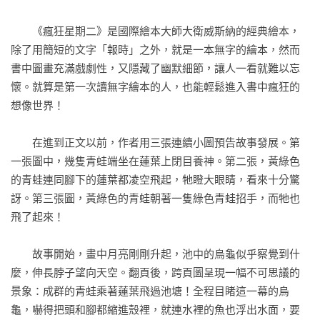
　　《瘋狂星期二》是國際繪本大師大衛威斯納的經典繪本，
除了用簡短的文字「報時」之外，就是一本無字的繪本，然而
書中圖畫充滿戲劇性，又隱藏了幽默細節，讓人一看就難以忘
懷。就算是第一次讀無字繪本的人，也能輕鬆進入書中瘋狂的
想像世界！

　　在進到正文以前，作者用三張連續小圖預告故事發展。第
一張圖中，幾隻青蛙端坐在蓮葉上閉目養神。第二張，黃綠色
的青蛙連同腳下的蓮葉都凌空飛起，牠瞪大眼睛，看來十分驚
訝。第三張圖，黃綠色的青蛙朝著一隻綠色青蛙招手，而牠也
飛了起來！

　　故事開始，畫中月亮剛剛升起，池中的烏龜似乎察覺到什
麼，伸長脖子望向天空。翻頁後，跨頁圖呈現一幅不可思議的
景象：成群的青蛙乘著蓮葉飛過池塘！全程目睹這一幕的烏
龜，嚇得把頭和腳都縮進殼裡，就連水裡的魚也浮出水面，要