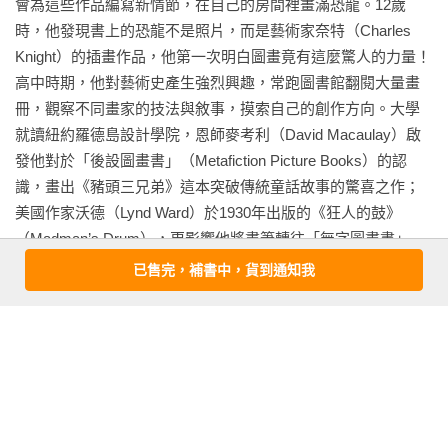
會為這些作品編寫新情節，在自己的房間裡畫滿恐龍。12歲
分。」吃三明治的男人隔窗看見青蛙飛過，牆上也有個時鐘。

時，他發現書上的恐龍不是照片，而是藝術家奈特（Charles 
Knight）的插畫作品，他第一次明白圖畫竟有這麼驚人的力量！

　　青蛙大隊飛進老奶奶家看電視時，桌上的小鐘指向1點23
高中時期，他對藝術史產生強烈興趣，常跑圖書館翻閱大量畫
分。後來，第三行字出現：「清晨4點38分。」青蛙大隊追著狗
冊，觀察不同畫家的技法與敘事，摸索自己的創作方向。大學
跑。……故事尾聲，遠方透出清晨的微光，青蛙的飛行能力也
就讀紐約羅德島設計學院，恩師麥考利（David Macaulay）啟
漸漸消失，只見蓮葉無力的落在地上，青蛙只能一蹦一跳的跳
發他對於「後設圖畫書」（Metafiction Picture Books）的認
過田地。帶頭的黃綠色青蛙無奈的用手撐著下巴，彷彿很捨不
識，畫出《豬頭三兄弟》這本突破傳統童話故事的驚喜之作；
得失去飛行能力似的。城鎮中，警探們對著散落一地的蓮葉感
美國作家沃德（Lynd Ward）於1930年出版的《狂人的鼓》
到困惑，媒體則透過訪問目擊者，試圖拼湊星期二夜晚發生的
（Madman’s Drum），更影響他將畫筆轉往「無字圖畫書」
真相。故事的最後一行字：「下星期二晚上7點58分。」另一個
（Wordless Picture Books）的領域，創作出《瘋狂星期二》、
神秘的事件正要發生……

已售完，補書中，貨到通知我
《海底來的秘密》、《7號夢工廠》、《鬆餅先生》等膾炙人口
的代表作。

　　這個超乎想像、關於「飛行青蛙」的奇妙點子，是從哪裡
威斯納從不滿足於既有的故事框架與常見的線性敘事，每出新
來的呢？靈感來自1989年大衛威斯納幫兒童雜誌《Cricket》畫
作總能抓住書迷的心，歷年來已獲得三次凱迪克金牌獎、三次
的封面。當時，編輯只告訴他，當期雜誌會有跟聖派翠克節還
凱迪克銀牌獎、美國圖書館協會推薦童書、藍緞帶好書榜、
有青蛙有關的故事，希望他畫相關的內容做封面。

《號角雜誌》評選最佳童書、紐約市立圖書館好書一百、《紐
約時報》年度推薦童書、親子雜誌閱讀魔力獎、《出版人週
　　大衛威斯納首先畫了一隻坐在蓮葉上的青蛙，忽然覺得這