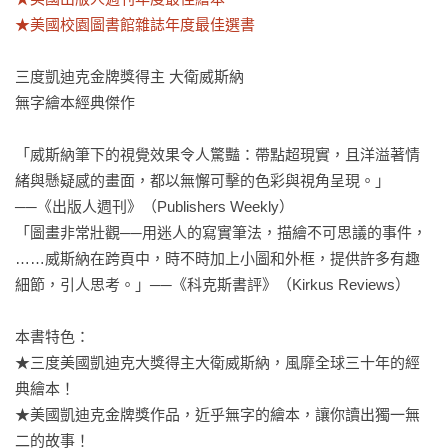
★美國校園圖書館雜誌年度最佳選書
三度凱迪克金牌獎得主 大衛威斯納

無字繪本經典傑作

「威斯納筆下的視覺效果令人驚豔：帶點超現實，且洋溢著情
緒與懸疑感的畫面，都以無懈可擊的色彩與視角呈現。」
──《出版人週刊》（Publishers Weekly）

「圖畫非常壯觀──用迷人的寫實筆法，描繪不可思議的事件，
……威斯納在跨頁中，時不時加上小圖和外框，提供許多有趣
細節，引人思考。」──《科克斯書評》（Kirkus Reviews）

本書特色：

★三度美國凱迪克大獎得主大衛威斯納，風靡全球三十年的經
典繪本！

★美國凱迪克金牌獎作品，近乎無字的繪本，讓你讀出獨一無
二的故事！
