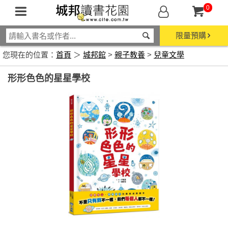
0
限量預購
您現在的位置：
首頁
＞
城邦館
>
親子教養
>
兒童文學
形形色色的星星學校