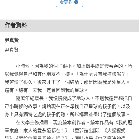
看更多
學，

每個人都有自己的個性，得試著練習彼此尊重及包容。

作者資料
▎誇張富想像力的圖像，減少上學的忐忑不安

人際關係、同儕相處向來是孩子常見的煩惱，也是童書裡重要
尹真賢 
的議題。

尹真賢

上學後，如何面對與看待和自己不同的人，是非常重要的能力
與練習。

         小時候，因為我的個子很小，加上做事總是慢吞吞的，所
作者以誇張具想像力的畫面，享受奇想世界帶來的閱讀樂趣，

以我覺得自己和其他朋友不一樣。「為什麼只有我這樣呢？」
也透過這種方式降低孩子對於上學的恐懼與忐忑不安。

我苦惱了很久，後來才下了一個結論：那是因為我是外星人。
還有，總有一天我一定會回到我的星球。

【不一樣的好朋友推薦】

         隨著年紀增長，我慢慢變成了地球人，不過我還是想把自
李郁琳｜臨床心理師、作家

己小時候的故事，說給現在正在尋找自己星球的孩子們，以及
沈雅琪｜神老師

身上具有獨特之處的孩子們聽，所以構思並畫出了這個故事。

黃彥鈞｜職能治療師

         在大學主修插畫，現為繪本創作者。繪本作品有《我的冠
蔡秀娟｜諮商心理師
軍家庭：家人的愛永遠都在！》（童夢館出版）《大猩猩奶
奶》《要給你看看我的心嗎？》，同時也是《中了魔法的學