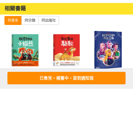
相關書籍
同書系
同分類
同出版社
新動物寓言繪本
新動物寓言繪本
【Kpop獵魔女
已售完，補書中，貨到通知我
系列5：做得到的
系列4：有心事的
團】官方海報書
小貓熊
駱駝
more
優惠活動快訊