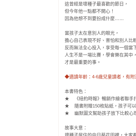
這曾經是壞種子最喜歡的節日，

但今年他一點都不開心！

因為他想不到要扮成什麼……

當孩子太在意別人的眼光，

擔心自己表現不好、害怕和別人比較
反而無法全心投入，享受每一個當下
人生不是一場比賽，學會樂在其中，
才是最重要的事。

◆適讀年齡：4-6歲兒童讀者，有附
本書特色：

★	《紐約時報》暢銷作繪者聯手打造，帶給孩子歡樂又正向的療癒系繪本！

★	隨書附贈150枚貼紙，孩子可以盡情裝飾南瓜燈，自創喜歡的恐怖角色！

★	幽默圖文幫助孩子放下比較心理，學習放鬆心情，感受當下的美好時光！

故事大意：

壞種子居住的向日葵花田裡，大家