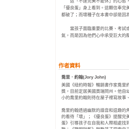
　　這「不達完美不罷休」的心態
「優良蛋」身上看到。這顆信奉完
都破了；而壞種子在本書中卻是因為
　　當孩子面臨重要的比賽、考試
氣，而是因為他們心中承受巨大的
敗、丟臉、比不上別人，才產生逃
願冒著說謊被拆穿的後果，也不想面
　　當家長看到孩子因求好心切而
作者資料
源頭，都來自「想做到最好」的自
大增加自信，並降低心中的憂慮和
喬里．約翰(Jory John)
中！

美國《紐約時報》暢銷書作家喬里
獎，目前定居美國奧瑞岡州。他自
　　故事中的壞種子，經過一位朋
小的喬里約翰則待在屋子裡寫故事、
謊「搗蛋」所犯下的錯誤！在故事
喬里約翰透過幽默的諧音和逗趣的
的萬聖節夜晚。

的看待「壞」；《優良蛋》提醒完
蛋》引導孩子在自我和人際相處找
　　孩子在這個洋溢歡樂氣息的故