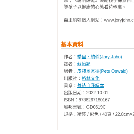
聯；《聰明餅乾》鼓勵孩子探索自
還有自己的完美主義共處，積極面
導孩子以健康的心態看待輸贏。

基本資料
作者：
喬里．約翰(Jory John)
譯者：
蘇怡穎
繪者：
皮特奧瓦德(Pete Oswald)
出版社：
格林文化
書系：
善待自我繪本
出版日期：2022-10-01

ISBN：9786267180167

城邦書號：GD0619C

規格：精裝 / 彩色 / 40頁 / 22.8cm×22.8cm