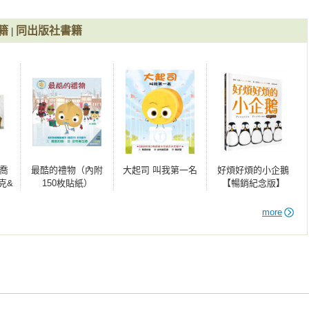
籍
同出版社書籍
|
喬
最酷的禮物（內附
大起司 叫我第一名
好煩好煩的小企鵝
克&
150枚貼紙）
【暢銷紀念版】
奬繪
好煩
more
好煩