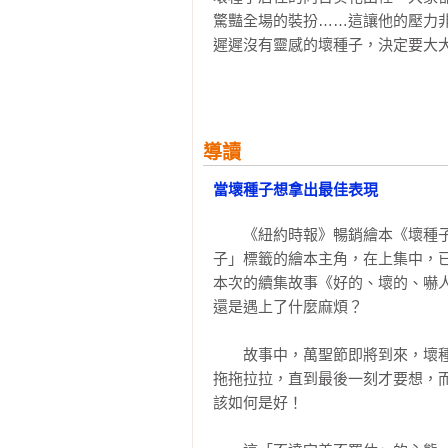
驚豔全場的裝扮……這讓他的壓力非
遲遲沒有靈感的壞種子，決定要大
嗎？在故事最後，壞種子會明白萬
作，一同享受歡樂氣氛！
導讀
當壞種子想拿出最佳表現
　　《紐約時報》暢銷繪本《壞種
子」標籤的繪本主角，在上集中，
本次的續集故事《好的、壞的、嚇
還是遇上了什麼麻煩？

　　故事中，萬聖節即將到來，壞
拖拖拉拉，直到最後一刻才要想，
該如何是好！
