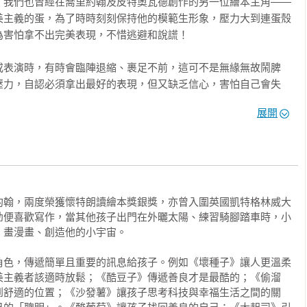
，我們也曾經在喬里約翰及皮特奧瓦德創作的另一位繪本主角——
美主義的蛋，為了時時刻刻保持他的模範生形象，壓力大到連蛋殼
害怕拿不出完美表現，不惜逃避和說謊！

或表演時，有時會臨陣退縮、裹足不前，這可不是無緣無故鬧脾
壓力，自認必須拿出最好的表現，但又缺乏信心，害怕自己會失
避、拖延的行為，甚至像故事中的壞種子謊稱「萬聖節延期」，寧
展開
對現實！

煩惱不已時，可以引導孩子正視自己的心情，了解這一切的苦惱的
我要求，漸漸放下「自己不夠好」的念頭。少了自我懷疑，就能大
比較心理，專注在當下要做的事，也才更能發揮實力，並樂在其
約翰，兩度榮獲懷特朗讀繪本獎銀獎，亦曾入圍英國凱特格林威大
幼便喜歡寫作，當其他孩子出門在外曬太陽、練習騎腳踏車時，小
友的開導，學習不再那麼在意他人的眼光，並且勇敢的彌補自己說
畫漫畫、創造他的小宇宙。

尾聲，他盡力打造一套最「嚇人」的裝扮，和大家一起享受了快樂
角色，傳遞簡單且重要的訊息給孩子。例如《壞種子》讓人更溫柔
美主義者該適時放鬆；《酷豆子》傳遞善良才是最酷的；《偷溜
到舒適的位置；《沙發薯》讓孩子思考科技與幸福生活之間的關
事中，可以學習善待自我、盡力而為的心態，並試著和外在壓力，