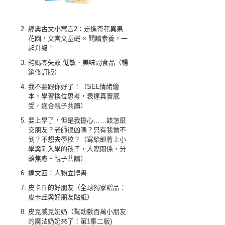
經典古文小寓言2：走進奇花異果
花園，文言文基礎 × 閱讀素養，一
起升級！
鈞媽零失敗 低敏．美味副食品（暢
銷修訂版）
我不要跟你好了！（SEL情緒繪
本，學習換位思考，表達真實感
受，適合親子共讀）
要上學了，但是我擔心……該怎麼
交朋友？老師很凶嗎？只有我做不
到？不想去學校？（寫給即將上小
學與剛入學的孩子‧人際關係‧分
離焦慮‧親子共讀）
達文西：人物立體書
皮卡丘的好朋友（全球獨家贈品：
皮卡丘與好朋友貼紙）
皮克威克奶奶（幫助數百萬小朋友
的魔法奶奶來了！第1集二版)