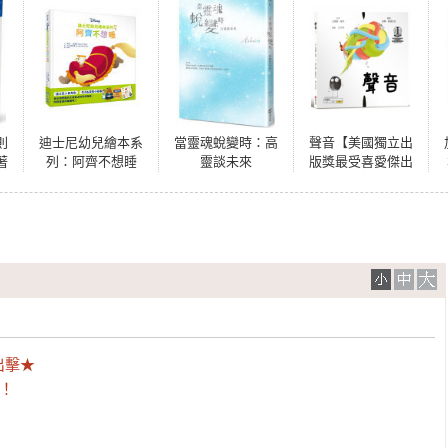
則
迪士尼幼兒繪本系
當靈魂蛻變時：高
聲音【美國獨立出
著
列：阿齊不想睡
靈談未來
版獎最受喜愛傑出
作品：認知學習X想
像創意繪本】
擊★

色！