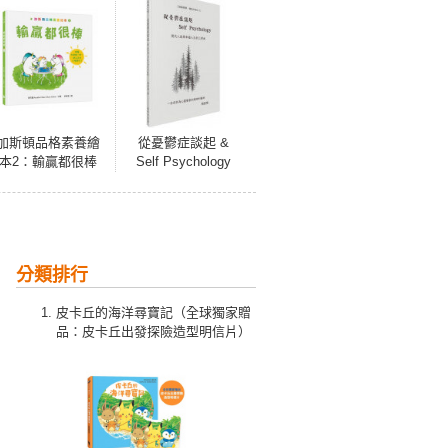
加斯頓品格素養繪
從憂鬱症談起 &
本2：輸贏都很棒
Self Psychology
【培養SEL情緒素
養核心能力】（法
國暢銷情緒繪本系
列作X幼教專家、幼
兒園園長、醫師一
分類排行
致推薦）
皮卡丘的海洋尋寶記（全球獨家贈
品：皮卡丘出發探險造型明信片）