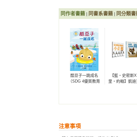
同作者書籍
同書系書籍
同分類書
|
|
酷豆子一跳成名
【藍‧史密斯X
（SDG 4優質教育
里‧約翰】凱迪
友誼與勇氣）
凱特格林威金
本套書（好煩
的小企鵝+好煩
的貓）
注意事項