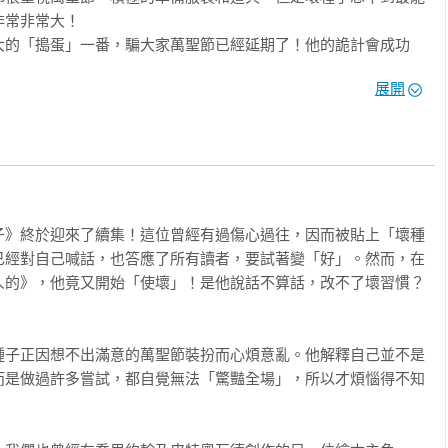
常非常大！

大的「搗蛋」一番，騙大家萬聖節已經延期了！他的詭計會成功
聖節的意義，不只是華麗裝扮和超多糖果，更重要的是大家互助合
展開
子》終於迎來了續集！這位曾經有過傷心過往，因而被貼上「壞種
已經對自己喊話，也答應了所有讀者，要試著變「好」。然而，在
人的》，他竟又開始「使壞」！是他說話不算話，改不了壞習慣？
種子正因想不出滿意的萬聖節裝扮而心煩意亂。他解釋自己並不是
而是做過許多嘗試，都自覺無法「驚豔全場」，所以才煩惱得不知