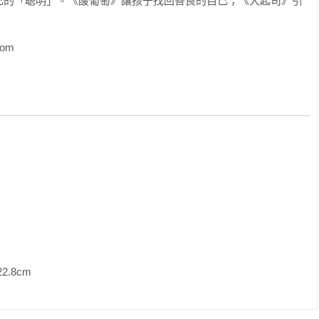
己的「聰明」。《酸葡萄》讓孩子找回善良的自己；《大起司》引
對每一次的挑戰！
                