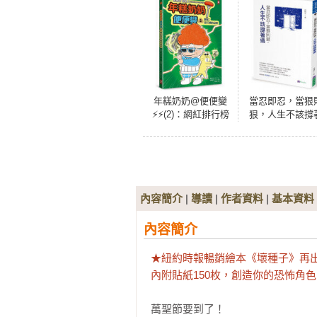
年糕奶奶@便便變
當忍即忍，當狠
⚡️⚡️(2)：網紅排行榜
狠，人生不該撐
的祕密
過
內容簡介
|
導讀
|
作者資料
|
基本資料
內容簡介
★紐約時報暢銷繪本《壞種子》再出
內附貼紙150枚，創造你的恐怖角
萬聖節要到了！
