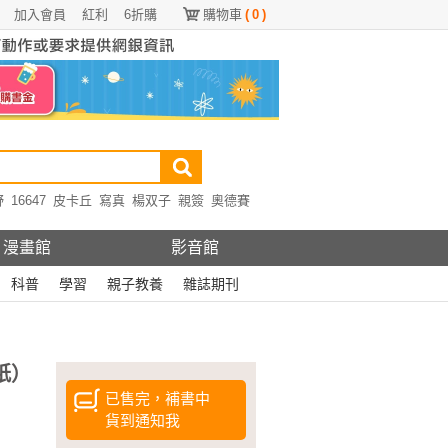
加入會員
紅利
6折購
購物車
(
0
)
野
16647
皮卡丘
寫真
楊双子
親簽
奧德賽
漫畫館
影音館
科普
學習
親子教養
雜誌期刊
紙）
已售完，補書中
貨到通知我