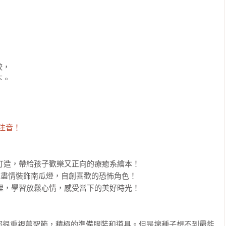
，

。



注音！
都很重視萬聖節，積極的準備服裝和道具。但是壞種子想不到最能