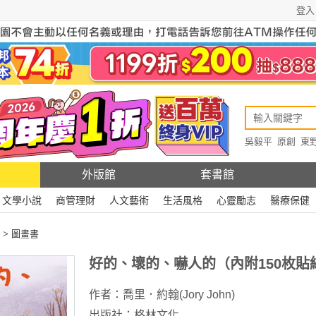
登入
吳毅平
原創
東
原創
Rewire
外版館
套書館
文學小說
商管理財
人文藝術
生活風格
心靈勵志
醫療保健
>
圖畫書
好的、壞的、嚇人的（內附150枚貼
作者：
喬里．約翰(Jory John)
出版社：
格林文化