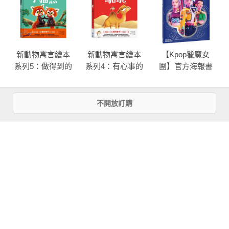
★蘋果嘉兒＝陸馬＝

個性耿直，腳踏實地，朋友需要幫忙總是跑第一個，超級講義
氣的蘋果嘉兒，卻老是在自己遇到困難時逞強。蘋果嘉兒同時
新動物寓言繪本
新動物寓言繪本
【Kpop獵魔女
也是和諧之源中「誠實」的代表。

系列5：做得到的
系列4：有心事的
團】官方海報書
小貓熊
駱駝
★碧琪＝陸馬＝

朋友之間的開心果，派對狂，隨身帶著各式各樣派對小物，隨
more
不開放訂購
時都能給大家一個「驚」喜。但她的樂觀也常幫大家解決問
題。碧琪同時也是和諧之源中「樂觀」的代表。

優惠活動快訊
★穗龍＝龍族＝

幼龍一隻，紫悅研究與冒險的小夥伴，噴出來的火具有魔法，
可以將信件燒掉後傳送給宇宙公主，咳嗽一聲也能咳出宇宙公
主寄來的信件。對珍奇一見鍾情。

★蘋果麗麗＝陸馬＝

蘋果嘉兒的妹妹，可愛軍團的成員。
