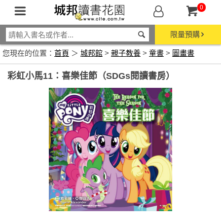
0
限量預購
您現在的位置：
首頁
＞
城邦館
>
親子教養
>
童書
>
圖畫書
彩虹小馬11：喜樂佳節（SDGs閱讀書房）