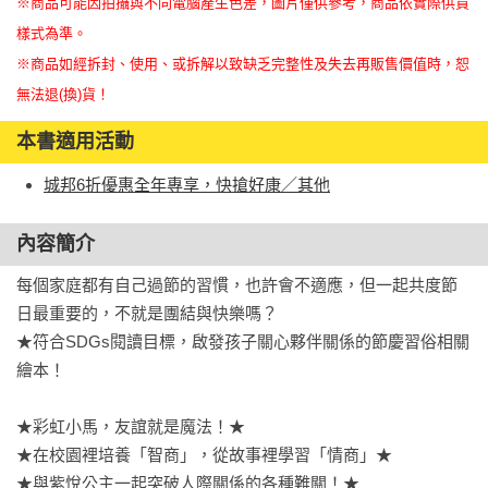
※商品可能因拍攝與不同電腦產生色差，圖片僅供參考，商品依實際供貨
樣式為準。
※商品如經拆封、使用、或拆解以致缺乏完整性及失去再販售價值時，恕
無法退(換)貨！
本書適用活動
城邦6折優惠全年專享，快搶好康／其他
內容簡介
每個家庭都有自己過節的習慣，也許會不適應，但一起共度節
日最重要的，不就是團結與快樂嗎？

★符合SDGs閱讀目標，啟發孩子關心夥伴關係的節慶習俗相關
繪本！

★彩虹小馬，友誼就是魔法！★

★在校園裡培養「智商」，從故事裡學習「情商」★

★與紫悅公主一起突破人際關係的各種難關！★
