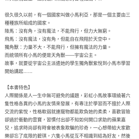
很久很久以前，有一個國家叫做小馬利亞，那是一個主要由三
種種族所組成的國家。

陸馬：沒有角，沒有魔法，不能飛行，但力大無窮。

飛馬：沒有魔法，沒有角，但能自在飛翔於天空中。

獨角獸：力量不大，不能飛行，但擁有魔法的力量。

而統領所有小馬的便是天角獸——宇宙公主。

故事，就要從宇宙公主派遣她的學生獨角獸紫悅到小馬市學習
開始講起……

【本書特色】

人際關係是人一生中無可避免的議題，彩虹小馬故事環繞著六
隻性格各異的小馬的友情來發展，有專注於學習而不擅於人際
交流的紫悅，性格軟弱就連寵物都能欺負她的柔柔，喜歡冒險
卻過於衝動的雲寶，習慣付出卻不知如何開口求助的蘋果嘉
兒，追求時尚卻有時會被表象欺騙的珍奇，一心想帶給大家歡
樂卻忘了底限的碧琪，六隻小馬從互不相識到結為好友，然後