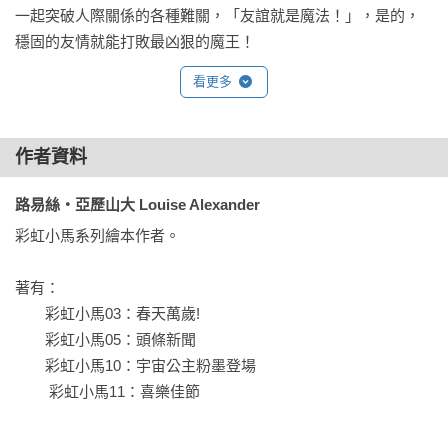
一起突破人際關係的各種難關，「友誼就是魔法！」，是的，
穩固的友情就能打敗最凶狠的魔王！

小馬的世界不是一概的和平，朋友之間的相處也不總是和諧。
看更多
孩子能夠透過小馬之間的互動學習到朋友之間的相處、爭執、
猜疑、和好、互信，一起與小馬成為好朋友，再與好朋友一起
分享小馬們的冒險故事吧！

作者資料
-《彩虹小馬》故事，全球已經出版32種語言版本

路易絲‧亞歷山大 Louise Alexander
-《彩虹小馬》動畫，2018年於中國網路收看累計超過100億次

彩虹小馬系列繪本作者。

-曾入圍科幻大獎「雨果獎」

-曾連續兩年獲得Diamond GEM Award最佳授權平裝版本書籍獎

著有：

　　彩虹小馬03：春天萬歲!

【出場角色介紹】

　　彩虹小馬05：頭條新聞

★紫悅＝獨角獸＝

　　彩虹小馬10：宇宙公主粉墨登場

宅在家學習的書呆子，意外發現夢魘之月即將回歸，她回報宇
　　 彩虹小馬11：喜樂佳節
宙公主自己的發現之後，宇宙公主卻派她到小馬市去學習，紫
悅心急如焚，卻無法抗拒宇宙公主的命令，於是她打定主意：