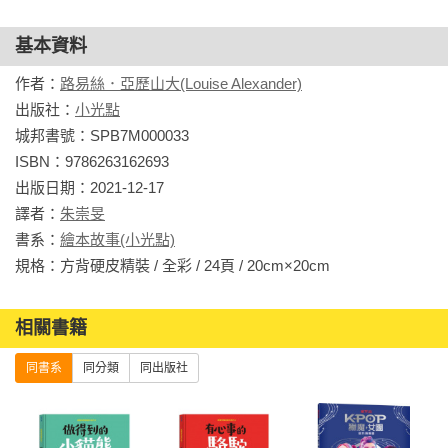
在最短時間之內完成學習任務然後返回坎特洛特解決夢魘之月
的問題。

基本資料
作者：
路易絲．亞歷山大(Louise Alexander)
★珍奇＝獨角獸＝

出版社：
小光點
經營旋轉木馬時裝店的珍奇，可以說是時尚的代表，最喜歡幫
城邦書號：SPB7M000033

朋友設計衣服，破壞時尚感的事是珍奇最無法接受的。珍奇同
ISBN：9786263162693

時也是和諧之源中「慷慨」的代表。

出版日期：2021-12-17

譯者：
朱崇旻
★雲寶＝飛馬＝

書系：
繪本故事(小光點)
速度的代表，當雲寶飛行突破音速之後，會產生「彩虹音
規格：方背硬皮精裝 / 全彩 / 24頁 / 20cm×20cm                
爆」，這也是雲寶歷經無數的嘗試及練習之後才學會的絕招。
雲寶同時也是和諧之源中「忠誠」的代表。

相關書籍
★柔柔＝飛馬＝

同書系
同分類
同出版社
性格溫和到可以說軟弱的柔柔，能安撫大、小動物，並與動物
們溝通。雖然溫柔，但為了朋友，柔柔也可以很勇敢。柔柔同
時也是和諧之源中「善良」的代表。
