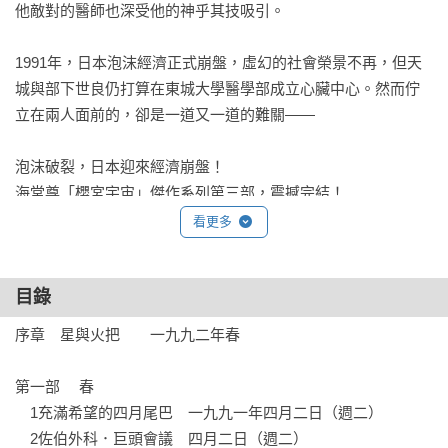
他敵對的醫師也深受他的神乎其技吸引。

1991年，日本泡沫經濟正式崩盤，虛幻的社會榮景不再，但天
城與部下世良仍打算在東城大學醫學部成立心臟中心。然而佇
立在兩人面前的，卻是一道又一道的難關——

泡沫破裂，日本迎來經濟崩盤！

海堂尊「櫻宮宇宙」傑作系列第三部，震撼完結！
看更多
目錄
序章　星與火把　　一九九二年春

第一部	春

　1充滿希望的四月尾巴　一九九一年四月二日（週二）

　2佐伯外科．巨頭會議　四月二日（週二）
