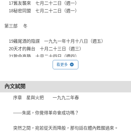
　17舊友襲來　七月二十二日（週一）

　18秘密同盟　七月二十二日（週一）

第三部	冬

　19雞尾酒的陰謀　一九九一年十月十八日（週五）

　20天才的舞台　十月二十三日（週三）

　21致命高熱　十月二十四日（週四）

　22俗麗之夜　十月二十四日（週四）

看更多
　23遍體鱗傷地歸去　十月三十一日（週四）

　24巨星殞落　十一月五日（週二）

內文試閱
　25冬天的信　一九九二年二月

　　序章　星與火把　　一九九二年春

第四部	春天再度來臨

　　——朱諾，你覺得革命會成功嗎？

終章　櫻桃樹開花之際　　一九九二年春
　　突然之間，宛若從天而降般，那句話在體內甦醒過來。
