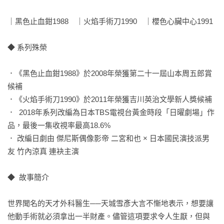
｜黑色止血鉗1988　｜火焰手術刀1990　｜櫻色心臟中心1991

◆ 系列殊榮

．《黑色止血鉗1988》於2008年榮獲第二十一屆山本周五郎賞
候補

．《火焰手術刀1990》於2011年榮獲吉川英治文學新人獎候補

．  2018年系列改編為日本TBS電視台黃金時段「日曜劇場」作
品，最後一集收視率最高18.6%

． 改編日劇由 傑尼斯偶像影帝 二宮和也 × 日本國民演技派男
友 竹內涼真 連袂主演

◆  故事簡介

世界聞名的天才外科醫生──天城雪彥大言不慚地表示，想要讓
他動手術就必須拿出一半財產。儘管這項要求令人生厭，但與