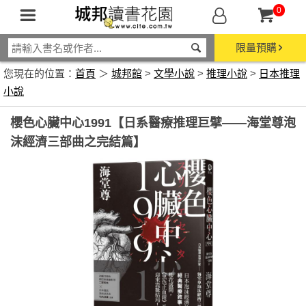
0
限量預購
您現在的位置：
首頁
＞
城邦館
>
文學小說
>
推理小說
>
日本推理
小說
櫻色心臟中心1991【日系醫療推理巨擘——海堂尊泡
沫經濟三部曲之完結篇】