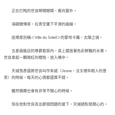
　　正在打盹的世良睜開眼睛，看向窗外。

　　海鷗聲傳來，在青空畫下平滑的曲線。

　　這裡是別稱＜Ville du Soleil＞的蒙地卡羅，太陽之城。

　　五星級飯店的尊爵套房內，桌上擺放著色彩鮮豔的水果。
世良拿起一顆微紅的櫻桃，放入嘴中。

　　天城雪彥還將世良叫作朱諾（Jeune，法文裡年輕人的意
思）的時候，每天的心情都還算不錯。

　　雖然偶爾也會有非常不開心的時候。

　　但在他對世良丟出那個問題的當下，天城絕對是開心的。
