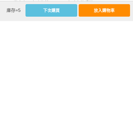
　　世良在心中確信著，一口喝盡手中的香檳。

庫存=5
下次購買
放入購物車
　　他現在過著在日本從來無法想像的奢華生活。然而在不久
前，在世良才剛當上外科醫師時，世人卻天真地以為日本也能
成為如此富有的強國。

　　全世界的財富都流進了這個國家——黃金之國吉龐 。

　　世良在日本經濟登上頂點的一九八八年，即泡沫經濟最高
看更多
峰時當上了外科醫生。

作者資料
　　話雖如此，頂點也意味著沒落的開始。

海堂尊 
　　一九九零年，大藏省銀行局長發布通知，泡沫經濟瞬間瓦
解。不知人間疾苦的官僚避重就輕地處理殘局，就像吞下一次
1961年出生，千葉縣人，為醫師、作家。1988年畢業於千葉大
性藥物後產生的劇烈副作用，導致日本經濟面臨瀕死狀態。金
學醫學系。1997年完成千葉大學研究所博士學位。以《巴提斯
融業拼命對弱者採取回收或停止融資這種合法的不法行為，導
塔的榮光》奪下第四屆《這本推理小說好厲害！》大獎。於寶