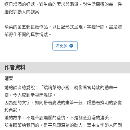
逐日增添的好感、對生命的奢求與渴望、對生活周遭的每一件
細微卻動人的觀察……

晴菜的第五部長篇作品，以日記形式呈現，字裡行間，盡是濃
郁得化不開的真摯情感。
看更多
作者資料
晴菜
她的讀者總愛說：「讀晴菜的小說，就像看宮崎駿的動畫一
樣，令人感到幸福而溫暖。」

因為她的文字，如同帶著魔法的畫筆一般，躍動著鮮明的影像
和色彩。

她的故事，不是華麗燦爛的愛情，不是刻意浪漫的淒美，

所有晴菜給我們的，是平凡卻深刻的動人，藉由文字帶人回到