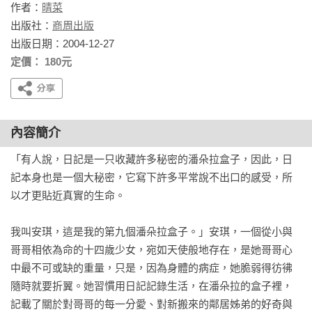
作者：
晴菜
出版社：
商周出版
出版日期：2004-12-27
定價： 180元
內容簡介
「有人說，日記是一只收藏許多秘密的潘朵拉盒子，因此，日
記本身也是一個大秘密，它寫下許多平常說不出口的感受，所
以才更貼近真實的生命。

我叫安琪，這是我的第九個潘朵拉盒子。」安琪，一個從小與
哥哥相依為命的十四歲少女，宛如天使般地存在，是她哥哥心
中最不可或缺的重量，只是，因為身體的病症，她脆弱得彷彿
隨時就要折翼。她習慣用日記記錄生活，在潘朵拉的盒子裡，
記載了關於對哥哥的每一分愛、對新搬來的鄰居姊弟的好奇與