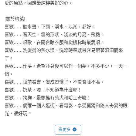
愛的原點，回歸最純粹美好的心。

[關於晴菜]

喜歡……聽水聲，下雨、溪水、浪潮，都好。

喜歡……看天空，雲的形狀、淺淡的月亮、飛機。

喜歡……唱歌，在陽台晾衣服和爬樓梯時最愛唱。

喜歡……洗燙燙的熱水澡，洗澡時靈感最容易跟著汩汩而來
了。

喜歡……作夢，希望睡著後可以作一個夢，不多不少，一天一
個。

喜歡……睡前看書，變成習慣了，不看會睡不著。

喜歡……奶茶，嗯…不知道為什麼耶！

喜歡……狗狗，最想擁有柴犬和哈士奇囉！

喜歡……偶爾一個人逛街、看電影，享受孤獨和路人奇異的眼
光，很好玩。

【Facebook粉絲專頁】
看更多