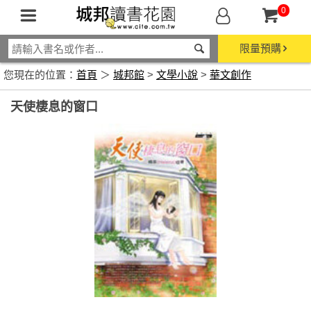
0
限量預購
您現在的位置：
首頁
＞
城邦館
>
文學小說
>
華文創作
天使棲息的窗口