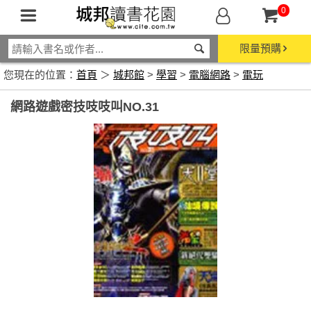
0
限量預購
您現在的位置：
首頁
＞
城邦館
>
學習
>
電腦網路
>
電玩
網路遊戲密技吱吱叫NO.31