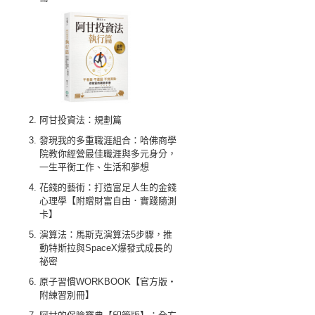
阿甘投資法：規劃篇
發現我的多重職涯組合：哈佛商學
院教你經營最佳職涯與多元身分，
一生平衡工作、生活和夢想
花錢的藝術：打造富足人生的金錢
心理學【附贈財富自由．實踐隨測
卡】
演算法：馬斯克演算法5步驟，推
動特斯拉與SpaceX爆發式成長的
祕密
原子習慣WORKBOOK【官方版‧
附練習別冊】