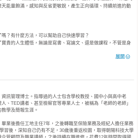
整天能量飽滿，感知與反省更敏銳，產生正向循環、持續前進的動
嗎？有什麼方法，可以幫助自己快速學習？

了寶貴的人生體悟，無論是寫書、寫論文、還是做課程，不管是身
時路，他看到逐漸改變的自己。只有設定好心態，才能發揮堅強的
展開
更強大的自己。

間都沒有！



、資訊管理博士。指導過的人士包含學校教授、國中小與高中老
」

人、TED講者、甚至檢察官等專業人士，被稱為「老師的老師」
教學及簡報生涯。

開

，畢業後擔任工地主任7年，之後轉職至保險業務及經紀人擔任業務
學習後，深知自己仍有不足，30歲後重返校園，取得朝陽科技大學
的知識、觀念、技巧或方法，全部用「講的」倒給台下的學生或學
專職企管顧問及職業講師，之後持續在職進修，花費12年時間取得國