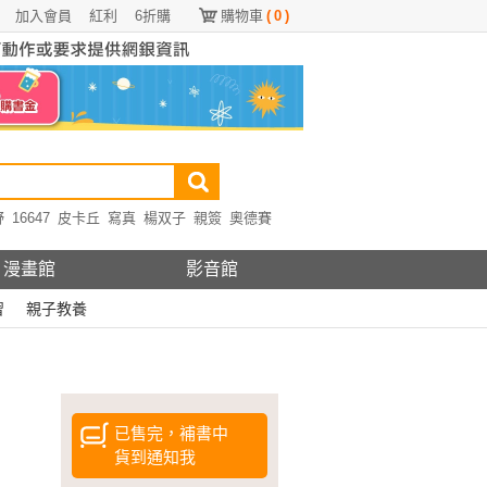
加入會員
紅利
6折購
購物車
(
0
)
野
16647
皮卡丘
寫真
楊双子
親簽
奧德賽
漫畫館
影音館
習
親子教養
已售完，補書中
貨到通知我