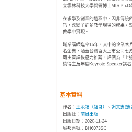
員嗎？從小到大上過許多課，從學
立雲林科技大學資管博士MIS Ph.D
的教得好，能讓自己投入，印象深刻
在求學及創業的過程中，因非傳統
如果今天你有授課或教學的需求（
巧，改變了許多教學現場的成果，
聽」嗎？在網路時代的今天，已經
教學中實現。

內部，一切要求更快、更多、更實
常好，可不可以運用在學校，解救廣
職業講師迄今15年，其中的企業客戶包含
名企業，涵蓋台灣百大上市公司七
想把一門課教好，絕對有好的方法
司主管課後極力推薦，評價為「上
獎得主及年度Keynote Spea
講師，都有機會發揮教學更大的價
數實務與理論兼具，同時擁有企業教
且學得快樂。這就是「教學的技術」
《商業周刊》《經理人雜誌》《EM
《上台的技術》
稱其為「追求完全比賽的職業選手
從小職員到高階主管，

基本資料
與肯定」的教學、《親子天下》稱
從小資族、專業人士到創業者。

誌》報導為「紙筆就能讓課堂變high
不論簡報、授課或演講，在企業內部
作者：
王永福（福哥）
、
謝文憲(憲
今天，「上台說話」是專業工作者不
出版社：
商周出版
目前擔任傑福國際總經理、憲福育
出版日期：2020-11-24

術》、《教學的技術》、《工作與生活
30秒或3分鐘簡報、企劃提案、產
城邦書號：BH6073SC

及合著《千萬講師的50堂說話課