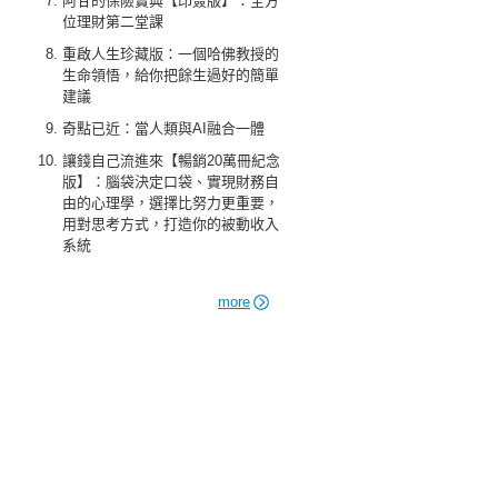
阿甘的保險寶典【印簽版】：全方
位理財第二堂課
重啟人生珍藏版：一個哈佛教授的
生命領悟，給你把餘生過好的簡單
建議
奇點已近：當人類與AI融合一體
讓錢自己流進來【暢銷20萬冊紀念
版】：腦袋決定口袋、實現財務自
由的心理學，選擇比努力更重要，
用對思考方式，打造你的被動收入
系統
more