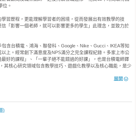
校求學、工作的在職訓練，到自己報名的進修課程，哪些是老師真
學位。

的？精彩的課程多？還是枯燥的多呢？

的學習歷程，更能理解學習者的困境，從而發展出有效教學的技
可能性比想像的高），你會怎麼教呢？還是典型的「老師講、學生
堅信「影響一個老師，就可以影響更多的學生」此理念，並致力於
有很多更好的替代方案，還會有學生喜歡這樣上課嗎？如果在企業
用，身為教學主角的講師要怎麼做呢？如果這些教學的技術效果非
大的學生蒼生呢？

台積電、鴻海、聯發科、Google、Nike、Gucci、IKEA等知
成以上。經常創下滿意度及NPS滿分之完全課程紀錄。多家上市公
！身為老師，不論是在企業上課、學校教書，或是有志想成為職業
過最好的課程」、「一輩子絕不能錯過的好課」，也是台積電師鐸
ker講者，其核心研究領域包含教學技巧、遊戲化教學以及核心職能，是少
值，讓實體課程達到絕佳效果，學生學得懂、學得會、學得精，而
學經驗與學術研究深度的頂尖講師。

要帶給讀者的「禮物」！

展開
BA雜誌》等媒體都曾專訪報導，城邦媒體集團何飛鵬執行長專欄中
」，法務部蔡清祥部長於記者會公開讚賞「從沒看過這麼好的迴響
其為「昔日課堂魯蛇，變身為老師的教學教練」，更獲《天下雜
」。

或面對世界，

哥)
可或缺的能力！

創共同創辦人及台灣簡報溝通協會理事長。著作有《上台的技
的技術》、《線上教學的技術》與電腦書《Joomla 123》，以
品介紹、年度績效報告、專案簡報、企業內部授課，還是TED演講，
》。並有影像作品「教學的技術——線上課程」，以三機三鏡高規格