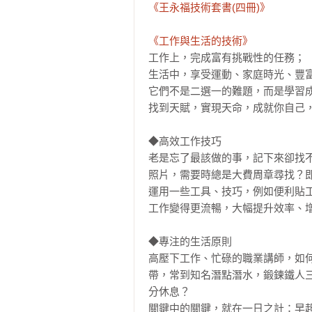
《王永福技術套書(四冊)》
《工作與生活的技術》
工作上，完成富有挑戰性的任務；

生活中，享受運動、家庭時光、豐富
它們不是二選一的難題，而是學習成
找到天賦，實現天命，成就你自己，
◆高效工作技巧

老是忘了最該做的事，記下來卻找
照片，需要時總是大費周章尋找？即
運用一些工具、技巧，例如便利貼
工作變得更流暢，大幅提升效率、增
◆專注的生活原則

高壓下工作、忙碌的職業講師，如
帶，常到知名潛點潛水，鍛鍊鐵人
分休息？

關鍵中的關鍵，就在一日之計：早起