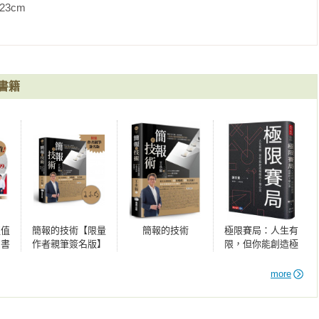
人或一般大眾，本書讓你一開口就具備說服力、發揮影響力。

同學習的平台紀錄。

              
─德爾菲法研究〉SCI期刊論文，及〈從學習者認知基模變化，看
外每週也持續產出「福哥來聊Podcast」語音以及「福哥來信」文
；

學的技術」公開班教學及講座。

沒架構，投影片不美；

書籍
路看稿念到底，從未思考觀眾想聽什麼、想得到什麼……

腦應用，沖泡3倍濃縮Espresso、煎牛排與下廚料理，平常喜愛
說服客戶、廠商、投資人，達成工作目標？

泛。擁有PADI潛水長及合氣道黑帶資格，並完成多場鐵人三項比
沒有好口才也能在台上發揮影響力、震撼人心！

彩」。是宅男大叔，同時也是兩個女兒的超級奶爸。期望透過書
研究以及教學示範，幫助及影響更多人。希望讓每個讀者能擁有更
 ╳ 沒人教過你的開口成功術

afuwng

紹產品、解說技巧或知識？

超值
簡報的技術【限量
簡報的技術
極限賽局：人生有
：書
作者親筆簽名版】
限，但你能創造極
、同事或學生？

0分鐘
限的5個心法
上學會、實際應用並採取行動？

」線
more
法、
前為企業講師、職場作家、環宇電台《極憲彤鄉會》節目主持人、
學到
大大讀書》說書人，台灣運動好事協會理事長，憲福育創、台灣簡報

