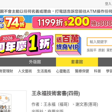
登入
吳毅平
原創
東
原創
Rewire
外版館
套書館
商管理財
人文藝術
生活風格
心靈勵志
醫療保健
科普
學
王永福技術套書(四冊)
作者：
王永福（福哥）
、
謝文憲(憲哥)
出版社：
商周出版