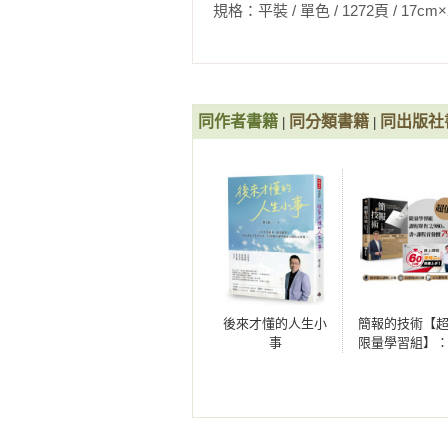
面對上司、老闆、廠商、客戶、投資
重現教學現場，創造7000位老師共
規格：平裝 / 單色 / 1272頁 / 17cm×23cm  
學術著作有〈教學遊戲化關鍵要素─
你害怕上台嗎？

企業講師教學的秘密〉研究論文。此
上台前準備無章法，上台後手足無措
字，定期舉辦「專業簡報力」、「教
跳過漂亮開場，忘記精彩結語，內容
同作者書籍
同分類書籍
同出版社
|
|
目光無接觸，身體不懂說話，只會一
工作之外，福哥熱愛生活，喜歡鑽研電
如何讓上司信任、員工認同？怎麼去
閱讀、爵士樂及吹薩克斯風，興趣廣
頂尖企業講師親授上台的技術，讓你
賽，認為「生活精彩，教學才會精
籍、影音、聲音、文字，甚至學術
《千萬講師的50堂說話課》
好的教學、簡報與更好的人生。

2位 ╳ 千萬講師 ╳ 50則成功故事
福哥FB：https://www.facebook.com/
福哥的部落格：https://afu.tw/
工作中，你是否經常要開口說話？

表達想法、溝通意見、傳達理念、介
後來才懂的人生小
簡報的技術【
謝文憲(憲哥)
事
限量學習組】
你面對的是老闆、上司、客戶、廠商
+ 2,980元「6
行動力先行者

對方是否認同、肯定、立刻理解，馬
簡報快速上手
他們，都被你感動、說服了嗎？

上課程，讀方
職場三十二年，出版過十本書，目
看示範，一次
《商戰CXO學院》黑帶教練、《
位
請不要再忽略開口說話的強大威力！