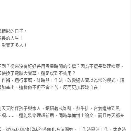
精彩的日子。

長的人生！

影響更多人！

不到？從來沒有好好善用零星時間的空檔？因為不擅長整理檔案、
使換了電腦大螢幕，還是感到不夠用？

工作術、週行事曆、計時器工作法，改變過去習以為常的模式，讓
加產出，這樣做不但不會辛苦，反而更加輕鬆自在！

何天天陪伴孩子與家人，鑽研義式咖啡、煎牛排，合氣道練到黑
三項……，還能裝修理想新居，同時準備博士論文，而且每天都充
。從05:00無痛起床的系統化方法開始，工作時專注工作，休息時