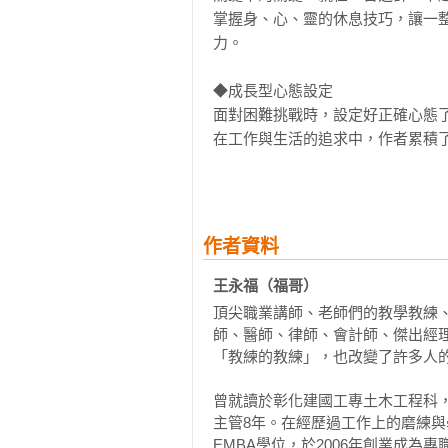
掌握身、心、靈的休息技巧，讓一
力。

◆成長型心態設定

面對困難挑戰時，設定好正確心態了
在工作與生活的追求中，作者累積
為職人、鐵人還是一般人，回首來
意志力，培養更好的習慣，造就未來
《教學的技術》
作者資料
超越無聊講述，讓學生連滑手機的時
用教學的技術改變教室，解救教育！
王永福（福哥）
頂尖職業講師、老師們的教學教練
讓學生「知道」、「得到」、「做到
師、醫師、律師、會計師、傑出經理
頂尖講師及職業教練 王永福

「教練的教練」，也改變了許多人的
第一次全方位職業級Know-How大公
曾就讀於彰化建國工專土木工程科
主管8年。在經歷過工作上的磨練與
教學，就是上台說話，把自己知道
EMBA學位，於2006年創業成為