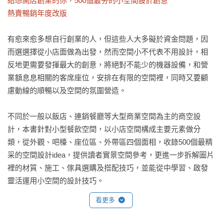
給想開店創業的你，500個最夯的小空間設計創意

熱賣暢銷年度改版
有愈來愈多想自行創業的人，但這些人大多礙於資金問題，因
而選選擇從小店面做為出發，然而空間小不代表不用設計，相
反地更需要發揮最大的創意，將絕對不能少的機器設備，和營
業額息息相關的客席座位，安排在有限的空間裡，同時又要顧
慮動線的順暢以及空間的氛圍營造。

不同於一般以飯店、連銷餐廳等大型商業空間為主的商空設
計，本書針對小型餐飲空間，以小店空間構成主要元素做分
類，從外觀、吧檯、座位區、外帶區四個面相，收錄500個最精
采的空間設計idea，提供讀者實景空間參考，更進一步拆解圖片
裡的材質、施工、傢具選購及搭配技巧，並能從中學習、啟發
靈活運用小空間的設計技巧。
看更多