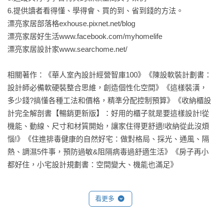
6.提供讀者看得懂、學得會、買的到、省到錢的方法。

漂亮家居部落格exhouse.pixnet.net/blog

漂亮家居好生活www.facebook.com/myhomelife

漂亮家居設計家www.searchome.net/

相關著作：《華人室內設計經營智庫100》《陳設軟裝計劃書：
設計師必備軟硬裝整合思維，創造個性化空間》《這樣裝潢，
多少錢?搞懂各種工法和價格，精準分配控制預算》《收納櫃設
計完全解剖書【暢銷更新版】：好用的櫃子就是要這樣設計!從
機能、動線、尺寸和材質開始，讓家住得更舒適!收納從此沒煩
惱!》《住進排毒健康的自然好宅：做對格局、採光、通風、隔
熱、調濕5件事，預防過敏&阻隔病毒過舒適生活》《房子再小
都好住，小宅設計規劃書：空間變大、機能也滿足》
看更多