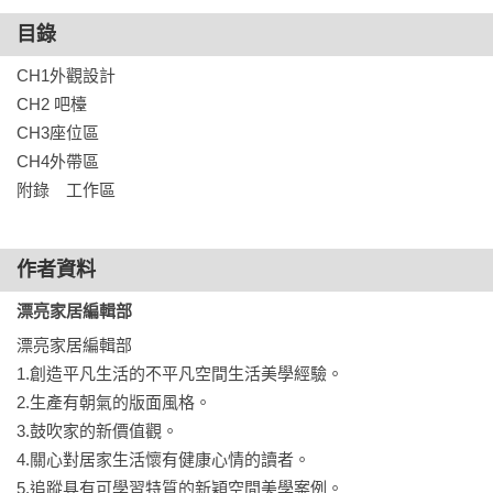
目錄
CH1外觀設計

CH2 吧檯

CH3座位區

CH4外帶區

附錄　工作區
作者資料
漂亮家居編輯部
漂亮家居編輯部

1.創造平凡生活的不平凡空間生活美學經驗。

2.生產有朝氣的版面風格。

3.鼓吹家的新價值觀。

4.關心對居家生活懷有健康心情的讀者。

5.追蹤具有可學習特質的新穎空間美學案例。
