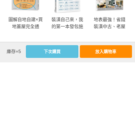
圖解自地自建×買
裝潢自己來，我
地表最強！省錢
地蓋屋完全通
的第一本發包施
裝潢中古、老屋
【暢銷更新典藏
工計劃書【暢銷
全攻略 終極版
版】：掌握10大
更新版】：從編
【暢銷更新】
關鍵步驟，教你
預算、畫設計
more
庫存=5
下次購買
放入購物車
買對地、蓋好
圖、找工班到監
優惠活動快訊
房，規劃、施
工，20項關鍵、
工、資金、法規
360招照著做，沒
問題一次解決
經驗也能上手