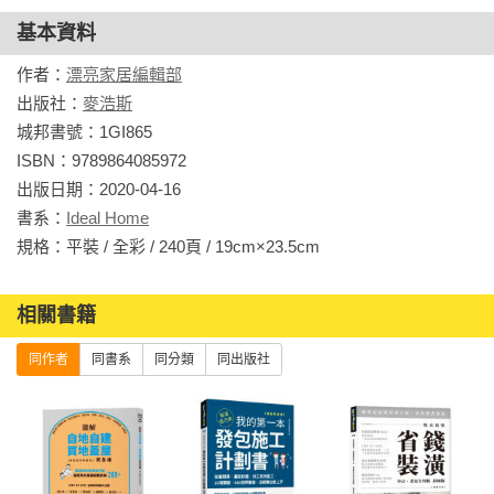
基本資料
作者：
漂亮家居編輯部
出版社：
麥浩斯
城邦書號：1GI865

ISBN：9789864085972

出版日期：2020-04-16

書系：
Ideal Home
規格：平裝 / 全彩 / 240頁 / 19cm×23.5cm                
相關書籍
同作者
同書系
同分類
同出版社