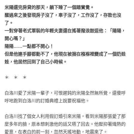
米陽還完房貸的那天，躺下睡了一個踏實覺。

醒過來之後發現房子沒了，車子沒了，工作沒了，存款也沒
了。

一對穿著老式軍裝的年輕夫妻還在搖著撥浪鼓逗他：「陽陽，
開心嗎？」

陽陽……一點都不開心！

但是他連手腳都動不了，他現在被捆在襁褓裡變成了一個奶娃
娃，他居然回到了自己小時候。
＊　＊　＊

白洛川愛了米陽一輩子，可恨遲鈍的米陽全然無所覺，還傻呼
呼地跑到白洛川的訂婚典禮上說要祝福他。

白洛川找了個女人利用假訂婚引來米陽，看到米陽那張愛了那
麼多年的臉，原本想刺激他的話又嚥了回去。他壓抑著熾熱的
愛意，在表白的前一刻，忽然天搖地動，地震來了。
