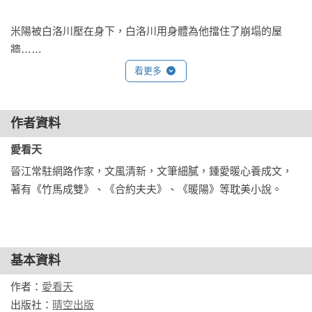
米陽被白洛川壓在身下，白洛川用身體為他擋住了崩塌的屋
牆……

看更多
米陽自覺與白洛川的交情淡如水，但在人家訂婚前夕，還是禮
貌地去參加他的訂婚宴。白洛川咬牙切齒地收下紅包，然後說
道：「這麼多年來，你是眼瞎了嗎？看不出我是什麼意思？我
作者資料
真想回到小時候，重新再認識你一遍。」

愛看天
晉江常駐網路作家，文風清新，文筆細膩，鍾愛暖心養成文，
米陽很頭痛，現在的日子挺好，他才不想再回去過一遍，瞎折
著有《竹馬成雙》、《合約夫夫》、《暖陽》等耽美小說。
騰什麼呢？

可惜老天爺一點都不給他面子，當他睜開眼睛時，赫然發現自
己竟然回到了1988年，他還是個躺在媽媽懷裡吃奶，沒有半點
基本資料
人權的奶娃娃。

作者：
愛看天
米陽在詛咒老天爺之前，先在心裡把白洛川翻來覆去罵了好幾
出版社：
晴空出版