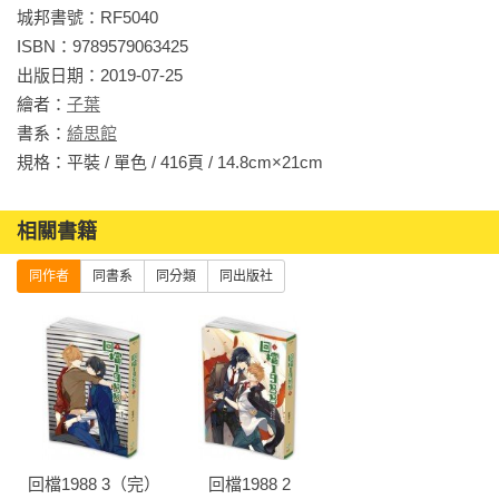
遍，決定這輩子要遠離那個烏鴉嘴，誰知才喝了幾天奶，就有
城邦書號：RF5040

個貴婦抱著比他大幾個月的小奶娃上門拜訪。小奶娃一看到小
ISBN：9789579063425

米陽，瞬間興奮得拚命爬過來，扒住小米陽不放，還在他臉上
出版日期：2019-07-25

舔了好幾口。

繪者：
子葉
書系：
綺思館
沒有人權的小米陽躲不開，很想大喊：「白洛川，你給老子滾
規格：平裝 / 單色 / 416頁 / 14.8cm×21cm                
開！」

相關書籍
奈何說話的器官尚未發育完全，他只能奶聲奶氣地「嚶嚶
嚶」。小米陽的媽媽和小白洛川的媽媽很欣慰地說道：「他們
同作者
同書系
同分類
同出版社
的感情真好！」

小米陽淚流滿面，難道他真的擺脫不掉白洛川這個大少爺了
嗎？
回檔1988 3（完）
回檔1988 2