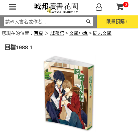
0
限量預購
您現在的位置：
首頁
＞
城邦館
>
文學小說
>
同志文學
回檔1988 1