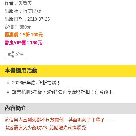
作者：
愛看天
出版社：
晴空出版
出版日期：2019-07-25
定價： 380元
優惠價：5折 190元
書虫VIP價：190元
本書適用活動
2026周年慶／5折搶購！
讀書花園5星級，5折特價再享滿額折扣！有省錢！
內容簡介
這個男人直到死都不肯放開他，甚至追到了下輩子……

潔癖霸道大少爺攻VS. 給點陽光就燦爛受