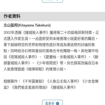
到一間房租四萬圓的老公寓落腳。

【驚悚推薦】
　　但這種生活也到了極限。下個月以後我就籌不出錢了。

作者資料
月亮熊（小說家）、林斯諺（推理作家）、護玄（作家）、寵
物先生（推理作家）

北山猛邦(Kitayama Takekuni)
　　我翻閱從便利商店買來的雜誌上的融資廣告，看來一百萬
——動容推薦（按姓氏筆畫排列）

2002年憑藉《鐘城殺人事件》獲得第二十四屆梅菲斯特獎，正
圓還可以立刻借到手。要是有這麼多錢，我的煩惱馬上就會消
式邁入作家生涯。一出道即受到本格推理小說愛好者的矚目，
失，可以回歸正經的人生——前提是這筆錢可以只借不還的
角色代入感高的讀者，恐怕會隨著故事人物的心情起伏，體會
筆下超越時空的世界和物理性詭計常成為書迷熱烈討論的焦
話。

有如天堂掉落地獄的感受。

點，同時結合幻想與童話的風格也令他獨樹一格。其他著作包
——寵物先生（推理作家）

括《琉璃城殺人事件》、《愛麗絲．米勒城殺人事件》、《斷
　　至關人生的選擇迫在眉睫。我是要付錢，要逃亡，還是直
頭臺城殺人事件》、《少年檢閱官》等，另也撰寫改編自日本
接去死？

充滿奇思妙想的短篇推理精品！

人氣推理遊戲《槍彈辯駁》的推理小說。

——林斯諺（推理作家）

　　然而今天的我也拿不定主意，一天就這麼過去了。

相關著作：《千年圖書館》《人魚公主殺人事件》《少女音樂
筆觸細膩、氣氛渲染強烈。作者透過精巧的詭計，將人性的綺
盒》《我們偷走星座的理由》《鐘城殺人事件》
　　咖啡店的座位幾乎都滿了，歡樂的笑聲排擠著我，從我背
麗與黑暗交織出漫天星斗。

後席捲而來。我從座位起身，付了一百六十圓的咖啡錢離開咖
——月亮熊（《Sdorica》小說家）

啡店。十一月的風刺痛了我的臉頰，我拉緊外套的前襟，匆匆
看更多