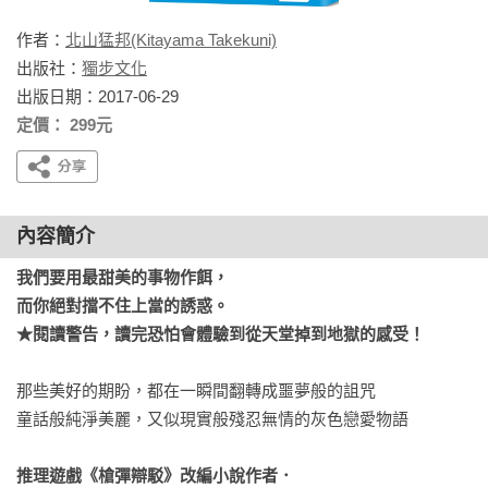
作者：
北山猛邦(Kitayama Takekuni)
出版社：
獨步文化
出版日期：2017-06-29
定價： 299元
內容簡介
我們要用最甜美的事物作餌，

而你絕對擋不住上當的誘惑。

★閱讀警告，讀完恐怕會體驗到從天堂掉到地獄的感受！
那些美好的期盼，都在一瞬間翻轉成噩夢般的詛咒

童話般純淨美麗，又似現實般殘忍無情的灰色戀愛物語

推理遊戲《槍彈辯駁》改編小說作者．
