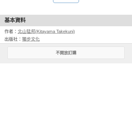
離開站前的大街。過馬路等待紅綠燈時，我的身邊完全被情侶
時而甜美，時而溫柔；也在字裡行間中，用苦澀的現實及扭曲
包圍。我感到不是滋味，縮起了身子。分隔島上設立了模仿聖
的人心，重擊我的心靈。

誕節的緞帶製成的裝飾物件，硬是要提醒我這天即將到來。

基本資料
——日本讀者
作者：
北山猛邦(Kitayama Takekuni)
　　看向分隔島上的植栽，我注意到那裡掉了一個小小的方形
出版社：
獨步文化
盒狀物體。一開始我以為是垃圾，仔細一看似乎是手機。

城邦書號：1UY019

不開放訂購
ISBN：9789869475433

　　我心中一動。

出版日期：2017-06-29

譯者：
Rappa
　　號誌轉成綠燈，人群一齊邁開腳步。我逐漸接近分隔島，
繪者：
Welkin
更加確定那果然是支手機。走在我前面的人不知道是否沒注意
書系：
NIL
到它，沒有人想撿。我在斑馬線中央停下腳步，露出困擾的表
規格：平裝 / 單色 / 288頁 / 14.8cm×21cm                
情迴避迎面撞上的路人，朝分隔島的植栽走近。我張望四周後
撿起了手機，慌忙地離開現場。

看更多
　　這是支薄型的折疊式手機，比我的機子還新。機身上有許
相關書籍
多擦傷，不知道是掉落時的撞擊所致，還是掉落後被路人踢來