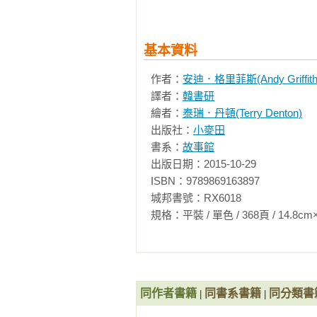
　　不論母語、外語，文字覺識若
而共讀故事則是文字覺識發展的一
基本資料
孩子的文字覺識能力會發展得更好
起陪孩子讀一本書吧！

作者：
安迪．格里菲斯(Andy Griffith
譯者：
韓書研
繪者：
泰瑞．丹頓(Terry Denton)
出版社：
小麥田
書系：
故事館
出版日期：2015-10-29

ISBN：9789869163897

城邦書號：RX6018

規格：平裝 / 單色 / 368頁 / 14.8cm×21cm 
同作者書籍
同書系書籍
同分類書
|
|