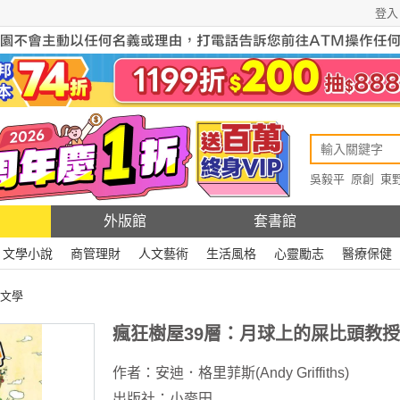
登入
吳毅平
原創
東
原創
Rewire
外版館
套書館
文學小說
商管理財
人文藝術
生活風格
心靈勵志
醫療保健
文學
瘋狂樹屋39層：月球上的屎比頭教授
作者：
安迪．格里菲斯(Andy Griffiths)
出版社：
小麥田