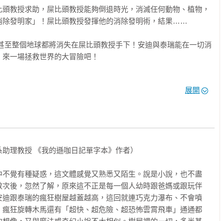
比頭教授求助，屎比頭教授能夠倒退時光，消滅任何動物、植物，
除發明家」！屎比頭教授發揮他的消除發明術，結果……

來一場拯救世界的大冒險吧！

展開
（2015年7月出版）

015年9月出版）

2015年10月出版）

2016年1月出版）

助理教授 《我的遜咖日記單字本》作者）

16年12月出版）

017年4月出版）

中不覺有種疑惑，這文體感覺又熟悉又陌生。說是小說，也不盡
18年5月出版）

數次後，忽然了解，原來這不正是每一個人幼時跟爸媽或跟玩伴
2019年2月出版）
安迪跟泰瑞的瘋狂樹屋越蓋越高，這回就連巧克力瀑布、不會噴
、瘋狂旋轉木馬還有「超快、超危險、超恐怖雲霄飛車」通通都