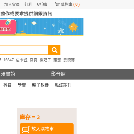
加入會員
紅利
6折購
購物車
(
0
)
野
16647
皮卡丘
寫真
楊双子
親簽
奧德賽
漫畫館
影音館
科普
學習
親子教養
雜誌期刊
庫存 = 3
放入購物車