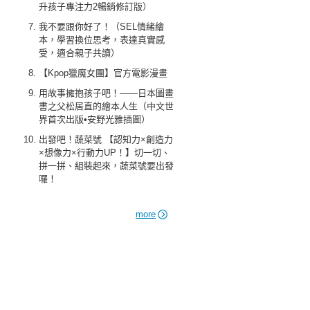
升孩子專注力2暢銷修訂版）
我不要跟你好了！（SEL情緒繪
本，學習換位思考，表達真實感
受，適合親子共讀）
【Kpop獵魔女團】官方電影漫畫
用故事擁抱孩子吧！——日本圖畫
書之父松居直的繪本人生（中文世
界首次出版•安野光雅插圖）
出發吧！蔬菜號 【認知力×創造力
×想像力×行動力UP！】切一切、
拼一拼、組裝起來，蔬菜號要出發
囉！
more