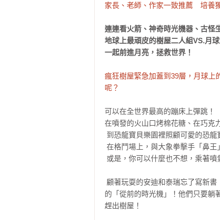
家長、老師、作家一致推薦　培養
連連看火箭、神奇時光機器、古怪生
地球上最頑皮的樹屋二人組VS.月球
一起前進月亮，拯救世界！
瘋狂樹屋緊急加蓋到39層，月球上
呢？
可以在全世界最高的蹦床上彈跳！

在噴發的火山口烤棉花糖、在巧克力
 到恐龍寶貝樂園裡照顧可愛的恐龍寶寶！

 在格鬥場上，與大象拳擊手「鼻王」來一場硬碰硬的搏擊戰！

 或是，你可以什麼也不想，乘著噴氣式轉椅在天空自由的飛來飛去！

 顧著玩耍的安迪和泰瑞忘了寫新書，眼看著大鼻子先生又要大發雷霆，幸好，安迪發明了會自動寫書
的「從前的時光機」！他們只要躺
趕出樹屋！
