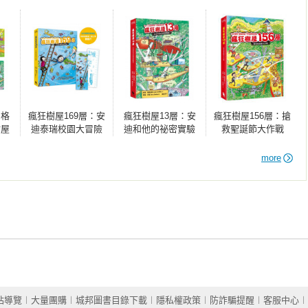
．格
瘋狂樹屋169層：安
瘋狂樹屋13層：安
瘋狂樹屋156層：搶
樹屋
迪泰瑞校園大冒險
迪和他的祕密實驗
救聖誕節大作戰
）
（精采完結篇．
室（二版）
（全球獨家限量贈
附：全球獨家贈
品：聖誕新年賀
more
品）
卡）
站導覽
︱
大量團購
︱
城邦圖書目錄下載
︱
隱私權政策
︱
防詐騙提醒
︱
客服中心
︱