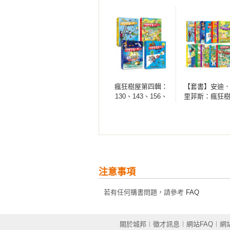
瘋狂樹屋第四輯：
【套書】安迪
130、143、156、
里菲斯：瘋狂
169層（讓孩子搭建
系列（13冊
想像力鷹架的重量
級圖文讀本【四冊
合售】）
注意事項
若有任何購書問題，請參考
FAQ
關於城邦
︱
徵才訊息
︱
網站FAQ
︱
網