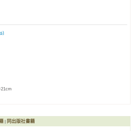
發展得好，那麼孩子未來在發展閱讀能力時，便能較得心應手。
大關鍵，故事意義脈絡的輔助再加上有人陪伴一起放聲朗讀時，
。因此，在急急忙忙替孩子報名各式各樣的學習課程前，不如一
s)
               
籍
同出版社書籍
|