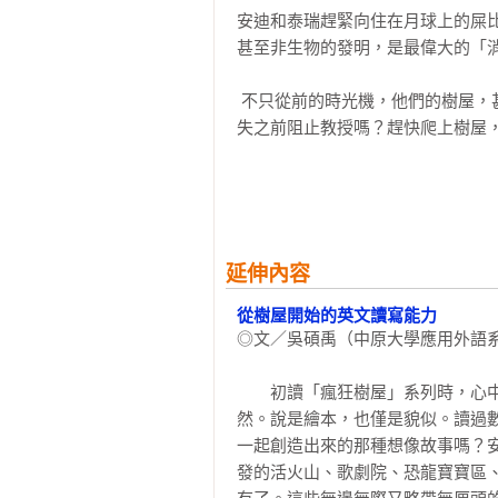
安迪和泰瑞趕緊向住在月球上的屎
甚至非生物的發明，是最偉大的「消
 不只從前的時光機，他們的樹屋，甚至整個地球都將消失在屎比頭教授手下！安迪與泰瑞能在一切消
失之前阻止教授嗎？趕快爬上樹屋，
【延伸閱讀】
瘋狂樹屋13層：安迪和他的祕密實驗室
瘋狂樹屋26層：海盜船與死亡迷宮（2
延伸內容
瘋狂樹屋39層：月球上的屎比頭教授（
瘋狂樹屋52層：潛入蔬菜王國大冒險（
從樹屋開始的英文讀寫能力
◎文／吳碩禹（中原大學應用外語系
瘋狂樹屋65層：驚奇時空歷險記（20
瘋狂樹屋78層：誰是電影大明星? （2
　　初讀「瘋狂樹屋」系列時，心
瘋狂樹屋91層：潛入海底兩萬哩 （20
然。說是繪本，也僅是貌似。讀過
瘋狂樹屋104層：安迪的牙齒非常痛（
一起創造出來的那種想像故事嗎？
發的活火山、歌劇院、恐龍寶寶區