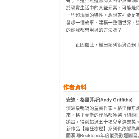
有了。這些無邊無際又略帶無厘頭
於現實生活中的某些元素，可能是
一些超現實的特性。想想家裡要是
發想一個故事，建構一整個世界，
的你我都曾用過的方法嗎？

　　正因如此，樹屋系列很適合親
所以也可以讓孩子讀給你聽。一邊
於您跟孩子的另一個樹屋故事。除
邊讀故事，一邊參照海報看看安迪
有編輯精選英文單字貼紙，在孩子
雖稱不上是「英文閱讀」，卻是發展英
作者資料
可能都已經能認得一些國字。我們
始認字，像是在路上看到招牌或是
安迪．格里菲斯(Andy Griffiths)
些看似跟實際閱讀無關的動作，其實是在
澳洲最暢銷的童書作家。格里菲斯
下，讓語音跟文字產生連結，是發
來，格里菲斯的作品都獲選《紐約
為親子對談的起點。例如，讀到望遠鏡
銷量，得到超過五十項兒童選書獎
What can we see in the
新作品【瘋狂樹屋】系列也改編為舞
中，讓英文成為親子共讀以及生活的
圍澳洲Booktopia年度最受歡迎圖