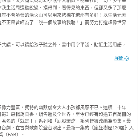
的想像，又與魔法或奇幻小說不大相似。樹屋裡的一切，多半基
你我生活周遭聽說過、摸得到、看得見的東西，但卻又多了那麼
有座不會噴發的活火山可以用來烤棉花糖那有多好！以生活元素
這不正是曾經為了「說一個故事給我聽！」而努力打造想像世界
子共讀。可以讀給孩子聽之外，書中用字平淺、貼近生活用語，
說故事，還能一邊從故事中找尋跟生活有關的元素，繼續編出屬
展開
此之外，樹屋系列都附有一張樹屋海報。您也可以按圖索驥，一
跟泰瑞又到樹屋的哪一層去做什麼異想天開的事情了。海報另附
熟悉故事後，也可帶領孩子認識樹屋裡大小物品的英文名稱。這
文讀寫能力（literacy）的一個階段。試想你我在上小學前，
怎麼知道說話時一個語音要對照一個國字？再請您回想，孩子開
廣告時，是不是會用手指指著每一個字，試著讀出那個字呢？這
培養孩子的文字覺識（print awareness），在有意義的情境
想像力豐富，獨特的幽默感令大人小孩都風靡不已。連續二十年
展讀寫能力的基礎。《瘋狂樹屋》系列所選的單字，則是可以作
日報》最暢銷圖書，銷售遍及全世界，至今已經有超過五百萬冊的
（Helioscope）一詞時，您可以用簡單的英文句子問孩子 
。著名的「就是！」系列和「屁股爆炸」系列皆被改編為影集。最
 helioscope? 一方面可以延伸孩子的想像，一方面也讓英文慢慢融入親子對話
台劇，在雪梨歌劇院登台演出。最新一集的《瘋狂樹屋130層》入
一部分。

書獎（FAB）。