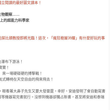
獨立閱讀的最好圖文讀本！
物觀察……

上的超能力科學家

的屎比頭教授即將光臨！這次，「瘋狂樹屋39層」有什麼好玩的事
瀑布下游泳！

著等機器寫完書就行。沒想到機器卻獨占新書，甚至將安迪和泰瑞