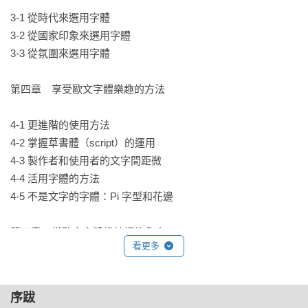
Garamond」及Caslon系列字體做比較，我們能發現即使是以同
3-1 從時代來選用字體

一組活字為基底，各家廠商做出來的字體還是有許多不同之
3-2 從國家印象來選用字體

處。

3-3 從氛圍來選用字體

．第六節「避免出糗的排版規範」告訴我們在歐文字體的排版
第四章　享受歐文字體樂趣的方法

上，有一些最基本、不該犯的錯誤，避免因為字體的排版讓整
個作品的專業度大減。

4-1 更進階的使用方法

4-2 掌握草書體（script）的運用 

◎第三章：歐文字體的選用

4-3 製作者和使用者的文字間距微

．歐文字體的種類繁多，此章將告訴讀者在針對不同的設計
4-4 活用字體的方法

品、設計目的時，該如何從時代、國情、氛圍上考量，挑選出
4-5 不是文字的字體：Pi 字型和花邊

最適合的歐文字體。

第五章　從歐文字體設計師的角度

看更多
◎第四章：享受歐文字體樂趣的方法

．以第二章〈避免出糗的排版規範〉為基礎，本章將介紹更進
5-1 名作的進階改良

階的排版規範和應用方法。例如：字母的大小寫如何搭配、分
5-2 字體設計總監所思考的事

序跋
別該在什麼狀況下使用；各種數字的使用方法；草書體的運用
5-3 介紹我製作的字體
