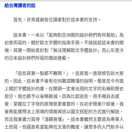
該如何掌握；「文字間距」該如何微調；該如何活用各種形式
給台灣讀者的話
的字體為設計加分……

第六章　想和未來新進們分享的事

　　首先，非常感謝各位讀者對於這本書的支持。

◎第五章：從歐文字體設計師的角度

6-1 日本人設計歐文字體？

　　這本書，一本以「能夠對亞洲圈的設計師們有所幫助」為
．作者於本章由字體設計師的角度出發，以他曾製作過的字型
6-2 參加字體設計研討會吧

初衷而寫的，關於歐文字體的指南手冊。不過說起這本書的開
為案例分享經驗，並分享他做為一個字體設計總監，在看待字
6-3 動手製作歐文字體吧

端，其實一開始是針對「無法理解歐文字體設計」而心灰意冷
體設計時所思考的事。並親自介紹了他所設計過的數種字體，
的日本設計師們所寫的雜誌連載。

你能看見一個字體背後的故事及成因。

後記：為了讀者們的字體排印學

　　「這些其實一點都不難啊！」，這是我一直很想告訴大家
◎第六章：想跟未來新進們分享的事

參考文獻

的。因此，這本書不會有任何艱澀難懂的說明。像是至今市面
．小林章身為東方人，何以能在歐文字體界裡獲得如此高的成
字體索引

上關於字體設計的書，在開頭一定會出現的文字的名稱和歷史
就？在最後一章，他將和讀者分享在字體設計這條路上一路走
人名及公司名稱索引

部分，我也都予以省略刪減。因為比起這些，用手親自去感
來的心路歷程，以過來人的角度給予後進許多實用的建議與心
覺、掌握拉丁字母的原理是更重要的。在初步簡單介紹後，我
得，給想成為字體設計師或相關領域的人相當難得的指引。

會將能實際派上用場的情報資訊以圖文搭配的方式進行解說，
而且我會盡力寫得「淺顯易懂」。這本書雖然主要是為專業人
【名家推薦】
士而寫，但還是希望能降低文章的難度，讓眾多的入門新手以