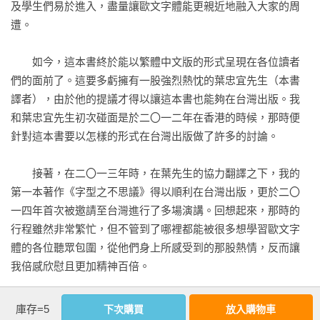
及學生們易於進入，盡量讓歐文字體能更親近地融入大家的周
「這是一本由熱愛歐文字體的人所寫成的書。邏輯清晰、深入
遭。

淺出，讀完後，終於揭開了長久以來歐文字體的神秘面紗，總
算能暢快開心地製作歐文排版了。」

　　如今，這本書終於能以繁體中文版的形式呈現在各位讀者
——日本平面設計大師．葛西薰（Kaoru Kasai）

們的面前了。這要多虧擁有一股強烈熱忱的葉忠宜先生（本書
譯者），由於他的提議才得以讓這本書也能夠在台灣出版。我
「不只是入門，這是一本能夠幫助設計工作者的全面指南。」

和葉忠宜先生初次碰面是於二〇一二年在香港的時候，那時便
——國際字體設計大師．赫爾曼．察普夫（Hermann Zapf）

針對這本書要以怎樣的形式在台灣出版做了許多的討論。

「衷心希望對設計有興趣的人能與它隨時為伴。」

　　接著，在二〇一三年時，在葉先生的協力翻譯之下，我的
——國際字體設計大師．阿德里安．弗魯提格（Adrian 
第一本著作《字型之不思議》得以順利在台灣出版，更於二〇
Frutiger）
一四年首次被邀請至台灣進行了多場演講。回想起來，那時的
行程雖然非常繁忙，但不管到了哪裡都能被很多想學習歐文字
體的各位聽眾包圍，從他們身上所感受到的那股熱情，反而讓
我倍感欣慰且更加精神百倍。

　　我衷心期盼台灣的歐文字體排版能夠從此變得更美，並有
庫存=5
下次購買
放入購物車