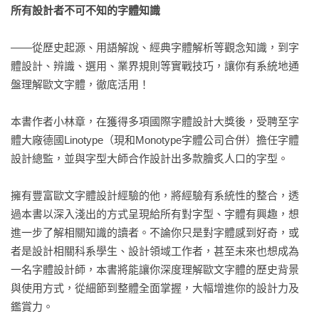
所有設計者不可不知的字體知識
——從歷史起源、用語解說、經典字體解析等觀念知識，到字
體設計、辨識、選用、業界規則等實戰技巧，讓你有系統地通
盤理解歐文字體，徹底活用！

本書作者小林章，在獲得多項國際字體設計大獎後，受聘至字
體大廠德國Linotype（現和Monotype字體公司合併）擔任字體
設計總監，並與字型大師合作設計出多款膾炙人口的字型。

擁有豐富歐文字體設計經驗的他，將經驗有系統性的整合，透
過本書以深入淺出的方式呈現給所有對字型、字體有興趣，想
進一步了解相關知識的讀者。不論你只是對字體感到好奇，或
者是設計相關科系學生、設計領域工作者，甚至未來也想成為
一名字體設計師，本書將能讓你深度理解歐文字體的歷史背景
與使用方式，從細節到整體全面掌握，大幅增進你的設計力及
鑑賞力。
