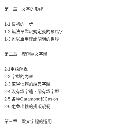
用語定義；什麼是「字型家族」？一個字型家族又是由哪些不
同「字重」的字體所組合而成的？

第一章　文字的形成

．一套字型除了拉丁字母和數字以外，還有許多其他的構成要
1-1 最初的一步

素，稱為「字符」。第二節「字型的內容」將告訴你各種西洋
1-2 無法單靠尺規定義的羅馬字

標點符號、空格、連字等拉丁字母和數字以外的這些字符名
1-3 難以單用理論闡明的世界

稱、輸入法以及使用方法。

第二章　理解歐文字體 

．第三節「值得信賴的經典字體」，列舉出了十數種古今中外
最常使用的歐文字體，並加以分門別類，告訴你這些字體的歷
2-1用語解說

史、特色及使用方式，讓你了解這些字體受歡迎背後的秘密，
2-2 字型的內容

也讓你從此能夠將這些字體運用自如。

2-3 值得信賴的經典字體

2-4 沒有壞字體，卻有壞字型

．第四節「沒有壞字體，卻有壞字型」，舉出數個壞字型的例
2-5 各種Garamond和Caslon

子與好字型進行比較，並解說各自的優劣之處，教你該如何看
2-6 避免出糗的排版規範

出一個字型的好壞。

第三章　歐文字體的選用

．第五節「各種Garamond和Caslon」，將各家廠商的