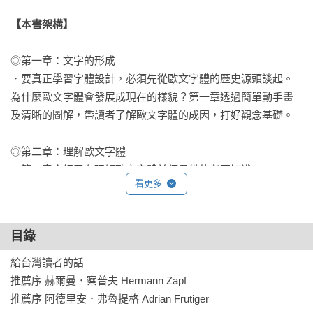
【本書架構】
◎第一章：文字的形成

．要真正學習字體設計，必須先從歐文字體的歷史源頭談起。
為什麼歐文字體會發展成現在的樣貌？第一章透過簡單動手畫
及清晰的圖解，帶讀者了解歐文字體的成因，打好觀念基礎。

◎第二章：理解歐文字體

．第二章介紹了在理解歐文字體前須具備的必要知識。

看更多
．第一節「用語解說」，介紹了與字體相關的基本用詞定義，
例如「字體、字形、字型」的個別定義及使用時機；有襯線
目錄
體、無襯線體、草書體、哥德體等基本字體種類的特徵及其歷
史背景；「字體排印設計師（typographer）」和「字體設計師
給台灣讀者的話

（type designer）」的不同之處；「襯線」、「基線」、「x字
推薦序 赫爾曼．察普夫 Hermann Zapf

高」、「上伸部／下伸部」、「字間調整」等字體設計的專門
推薦序 阿德里安．弗魯提格 Adrian Frutiger
