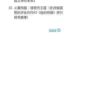
國文學的未來】
火翼飛龍：隱密的王國（史詩級國
際好評系列作#3《紐約時報》排行
榜常勝軍）
more