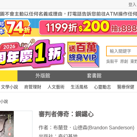
登入
吳毅平
原創
東
原創
Rewire
外版館
套書館
文學小說
商管理財
人文藝術
生活風格
心靈勵志
醫療保健
小說
審判者傳奇：鋼鐵心
作者：
布蘭登．山德森(Brandon Sanderson)
出版社：
奇幻基地