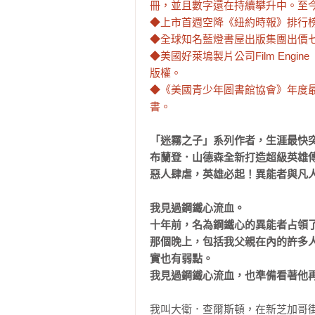
冊，並且數字還在持續攀升中。至今
◆上市首週空降《紐約時報》排行榜N
◆全球知名藍燈書屋出版集團出價七
◆美國好萊塢製片公司Film En
版權。

◆《美國青少年圖書館協會》年度最佳
書。
「迷霧之子」系列作者，生涯最快突
布蘭登．山德森全新打造超級英雄傳
惡人肆虐，英雄必起！異能者與凡人
我見過鋼鐵心流血。

十年前，名為鋼鐵心的異能者占領了
那個晚上，包括我父親在內的許多
實也有弱點。

我見過鋼鐵心流血，也準備看著他
我叫大衛．查爾斯頓，在新芝加哥街