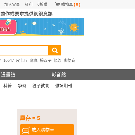
加入會員
紅利
6折購
購物車
(
0
)
野
16647
皮卡丘
寫真
楊双子
親簽
奧德賽
漫畫館
影音館
科普
學習
親子教養
雜誌期刊
庫存 = 5
放入購物車