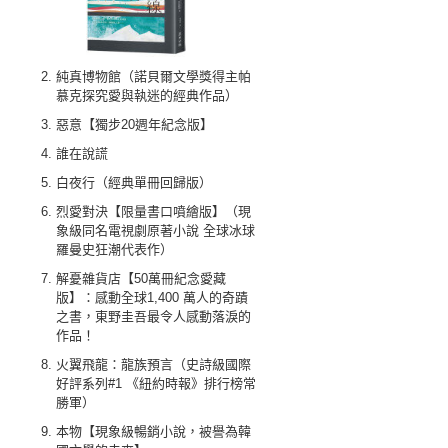
純真博物館（諾貝爾文學獎得主帕
慕克探究愛與執迷的經典作品）
惡意【獨步20週年紀念版】
誰在說謊
白夜行（經典單冊回歸版）
烈愛對決【限量書口噴繪版】（現
象級同名電視劇原著小說 全球冰球
羅曼史狂潮代表作）
解憂雜貨店【50萬冊紀念愛藏
版】：感動全球1,400 萬人的奇蹟
之書，東野圭吾最令人感動落淚的
作品！
火翼飛龍：龍族預言（史詩級國際
好評系列#1 《紐約時報》排行榜常
勝軍）
本物【現象級暢銷小說，被譽為韓