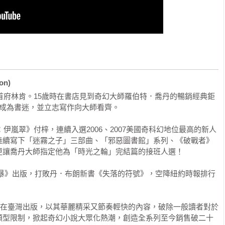
節，激烈精彩的動作畫面，還有一點神祕，一點浪漫，令讀者們從
眼欲穿。」

止境的奇思妙想，以及令人透不過氣的危險氛圍……這絕對是一本
on)
州首府林肯。15歲時在書店見到奇幻大師羅伯特．喬丹的暢銷經典鉅
成為書迷，並立志寫作向大師看齊。

冒險情節絕對超乎想像。」

：伊嵐翠》付梓，連續入選2006、2007美國奇科幻地位最高的新人
陸續寫下「迷霧之子」三部曲、「邪惡圖書館」系列、《破戰者》
這個時代最棒的奇科幻作家！」

讓喬丹大師指定他為「時光之輪」完結篇的接班人選！

》作者）

末日風暴》出版，打敗丹．布朗新書《失落的符號》，空降紐約時報排行
發展高潮迭起，最終的逆轉更是讓我回味不已。」

作者）

陸續在臺灣出版，以其華麗精采又節奏輕快的內容，破除一般讀者對於
自信，卻是山德森又一次的漂亮勝利。《鋼鐵心》證明了他不僅是
類型限制，掀起奇幻小說大眾化熱潮，創造全系列至今銷售破二十