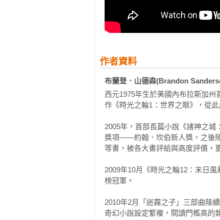
「生動爽快的對話，出人意料的情
一開始就欲罷不能……最終對續集望
──《書單雜誌》

「連續不斷的精彩衝突，山德森無
作者資料
值得仔細翻過每一頁的書。」

布蘭登．山德森(Brandon Sanders
──《出版人週刊》

西元1975年生於美國內布拉斯加
作《時光之輪1：世界之眼》，從此
「喜愛美漫的讀者必讀佳作，曲折的
──《學校圖書館期刊》

2005年，首部長篇小說《諸神之城
獎項——約翰．坎伯新人獎，之後
「一場刺激而緊湊的冒險，山德森是
等書，被各大書評給與高度評價，更
──克里斯多夫．鮑里尼（《龍騎士
2009年10月《時光之輪12：
「太奇妙了！接二連三的懸念，情節
榜冠軍。

── 詹姆士．達許納 （《移動迷宮》
2010年2月「迷霧之子」三部曲
「雖然這部作品嚴重地打擊了我的
奇幻小說設定繁複，閱讀門檻高的