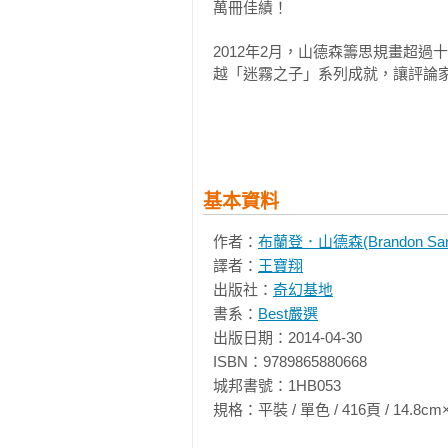
一位才華橫溢的奇幻史詩作家，而且
萬冊佳績！

──派崔克．羅斯弗斯（《風之名》
2012年2月，山德森籌思規畫超
越「迷霧之子」系列成就，讓評論家
2013年9月，以參訪臺灣故宮為
《陣學師：亞米帝斯學院》上市，
的新篇章！

基本資料
2014年5月，山德森再次挑戰其
列，猶如動作電影般的快節奏冒險
作者：
布蘭登．山德森(Brandon Sand
版長達十多年的「時光之輪」系列
譯者：
王寶翔
跨界合作暢銷IOS遊戲《無盡之劍
出版社：
奇幻基地
典！」

書系：
Best嚴選
2015-2021年，陸續出版了「
出版日期：2014-04-30

久的奇幻史詩「颶光典籍」系列，以
ISBN：9789865880668

城邦書號：1HB053

2022-2023年，突然向書迷告白自
規格：平裝 / 單色 / 416頁 / 14.8cm×21cm 
破四千萬美金高標紀錄，震撼全球出版