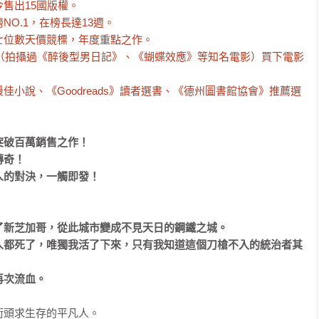
售出15國版權。

O.1，在榜長達13週。

位數天價競標，年度重點之作。

gine（拍攝過《醉後型男日記》、《蝴蝶效應》等知名電影）買下電影
小說、《Goodreads》讀者選書、《德州圖書館協會》推薦選
破百萬銷售之作！

奇！

的對決，一觸即發！

新芝加哥，從此城市變成不見天日的鋼鐵之城。

人都死了，唯獨我活了下來，只有我知道這個刀槍不入的統治者其
再次流血。
頭求生存的平凡人。
