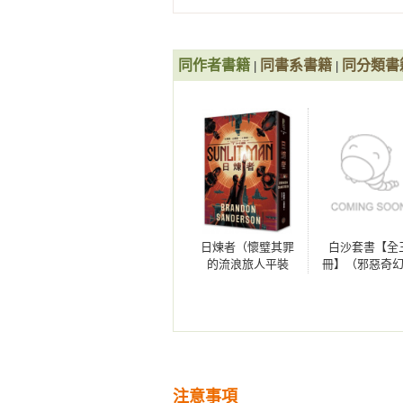
目前任教於楊百翰大學，居於猶他
他無限的創作宇宙之中。

同作者書籍
同書系書籍
同分類書
|
|
作者官網：www.brandonsanderson.
相關著作：《白沙．卷1（邪惡奇
卷2（邪惡奇幻天才布蘭登．山德
惡奇幻天才布蘭登．山德森首部圖
贈「山德森之年寰宇藏書票．御沙
版！）》《白沙．卷2（限量隨書
山德森首部圖像小說全彩精緻完整
日煉者（懷璧其罪
白沙套書【全
沙而行」，邪惡奇幻天才布蘭登．
的流浪旅人平裝
冊】（邪惡奇
鎔金：謎金（完結篇）》《迷霧之
版，邪惡奇幻天才
才布蘭登．山
（限量贈品，典藏燙金精裝版，颶
大神超凡驚豔震撼
首部圖像小說
裝版）》《天防者III：超感者》
全球祕密計畫）
精緻完整版！
下冊》《無名之子》《無垠祕典（
者II：星界》《迷霧之子二部曲：
英雄（十周年紀念典藏限量精裝版
注意事項
版）》《颶光典籍三部曲：引誓之