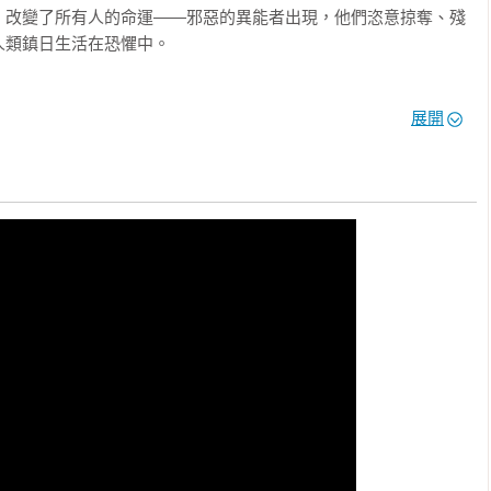
，改變了所有人的命運——邪惡的異能者出現，他們恣意掠奪、殘
類鎮日生活在恐懼中。

他不僅擁有讓城市變成鋼鐵的強大異能，能徒手致人於死，

展開
最先進的武器都傷害不了他。

他殺死了我的父親。

暴的異能者。

暗中對抗異能者的民間組織。

知道鋼鐵心會流血。

說，當那些擁有響亮綽號的超級英雄們，實際上只是無惡不作的超
殺他們？」
