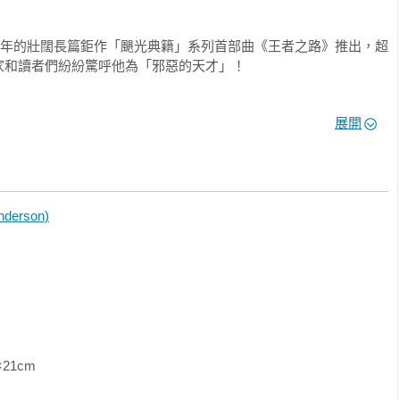
是這個時代真正才華橫溢的作家。」

 作者）
過十年的壯闊長篇鉅作「颶光典籍」系列首部曲《王者之路》推出，超
和讀者們紛紛驚呼他為「邪惡的天才」！

靈感的〈皇帝魂〉摘下全球奇科幻大獎《雨果獎》最佳中篇。11月，
展開
融入數學幾何的設定饒富趣味又兼具知識性，開啟了魔法學院冒險
多變精湛的寫作風格，全新打造邪惡版的超級英雄「審判者傳奇」系
，加上作者一貫擅長的翻轉筆法，再次擄獲所有讀者的心！6月，出
erson)
，終於畫下跨世紀歷史性的完美句點；同年12月，受邀與電玩公司
》背景故事創作上市，被讀者喻為「完全超越遊戲的快感動作經
審判者傳奇」系列、「迷霧之子—執法鎔金」系列、忠實讀者引頸期盼已
及科幻長篇「天防者」系列。

己過去兩年祕密寫了四本書，並於Kickstarter集資平臺專案獲得史上
               
界！四本作品已於2023年全數出版。
