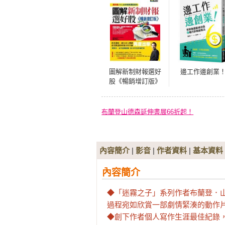
圖解新制財報選好
邊工作邊創業
股《暢銷增訂版》
（附：《會計師選
股6大指標及37檔口
袋名單》別冊）
布蘭登山德森延伸書展66折起！
內容簡介
|
影音
|
作者資料
|
基本資料
內容簡介
◆「迷霧之子」系列作者布蘭登．
過程宛如欣賞一部劇情緊湊的動作片
◆創下作者個人寫作生涯最佳紀錄，