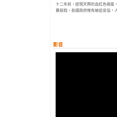
十二年前，迸現天際的血紅色禍星
暴殺戮，各國政府唯有被迫妥協，人
鋼鐵心，芝加哥新一代的統治者， 
更可怕的是，他完全沒有弱點，就連
在鋼鐵心占領城市那晚，我親眼目睹
同一時刻，我也看見他流血。

影音
我將大半人生，研究如何消滅這些殘
最終，我找到了「審判者」──一群
以肉身對抗異能或許毫無勝算，但我
我也準備讓他再次流血！

【名家推薦】
「一本具有漫威風格的科幻動作小
級惡棍，一小群凡人刺客又該怎麼刺
──《科克斯書評》
