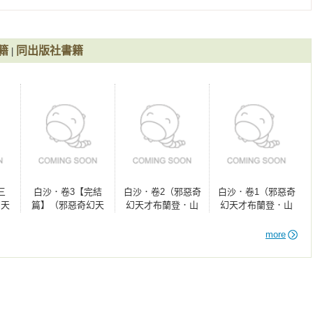
州的歐瑞市，繼續以一支快筆和豐沛的創作能量，引領讀者徜徉在
籍
同出版社書籍
|
com

幻天才布蘭登．山德森首部圖像小說全彩精緻完整版！）》《白沙．
森首部圖像小說全彩精緻完整版！）》《白沙．卷3【完結篇】（邪
像小說全彩精緻完整版！）》《白沙．卷3【完結篇】（限量隨書附
而行」，邪惡奇幻天才布蘭登．山德森首部圖像小說全彩精緻完整
附贈「山德森之年寰宇藏書票．御沙而行」，邪惡奇幻天才布蘭登．
版！）》《白沙．卷1（限量隨書附贈「山德森之年寰宇藏書票．御
三
白沙．卷3【完結
白沙．卷2（邪惡奇
白沙．卷1（邪惡奇
山德森首部圖像小說全彩精緻完整版！）》《迷霧之子系列－執法
幻天
篇】（邪惡奇幻天
幻天才布蘭登．山
幻天才布蘭登．山
子－執法鎔金：謎金（完結篇）（限量作者親筆簽名版）》《晨碎
德森
才布蘭登．山德森
德森首部圖像小說
德森首部圖像小說
光典籍系列外傳）》《晨碎（颶光典籍系列外傳，限量典藏燙金精
全彩
首部圖像小說全彩
全彩精緻完整
全彩精緻完整
more
《颶光典籍四部曲：戰爭節奏．上冊》《颶光典籍四部曲：戰爭節奏．
）
精緻完整版！）
版！）
版！）
典藏精裝版）》《無垠祕典（作者親簽限量典藏精裝版）》《天防
昇華之井（十周年紀念典藏限量精裝版）》《迷霧之子終部曲：永世
）》《迷霧之子首部曲：最後帝國（十周年紀念典藏限量精裝
劍．下冊》《颶光典籍三部曲：引誓之劍．上冊》《天防者》《迷