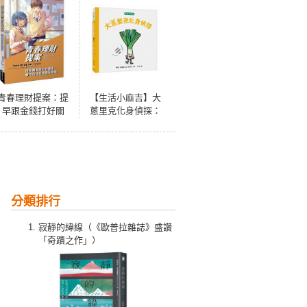
青春理財提案：提
【生活小麻吉】大
早跟金錢打好關
蔥里克化身偵探：
係，替你的錢包把
小麻吉不能說的祕
關與儲值
密
分類排行
寂靜的緯線（《歐普拉雜誌》盛讚
「奇蹟之作」）