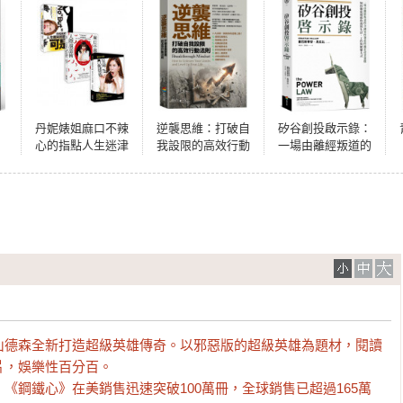
！
丹妮婊姐麻口不辣
逆襲思維：打破自
矽谷創投啟示錄：
心的指點人生迷津
我設限的高效行動
一場由離經叛道的
套書（共三冊）：
法則
金融家所發起的瘋
《丹妮婊姐：人生
狂投資遊戲，如何
哪來那麼多可是》
徹底顛覆你我的生
＋《丹妮婊姐麻口
活、工作與娛樂方
不辣心人際說話
式
術》＋《歡迎光臨
丹妮婊姐星球》
山德森全新打造超級英雄傳奇。以邪惡版的超級英雄為題材，閱讀
，娛樂性百分百。

《鋼鐵心》在美銷售迅速突破100萬冊，全球銷售已超過165萬