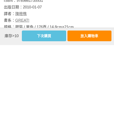
ISBN：9789861735931

出版日期：2010-01-07

譯者：
陳枻樵
書系：
GREAT!
規格：膠裝 / 單色 / 176頁 / 14.8cm×21cm                
庫存>10
下次購買
放入購物車
相關書籍
同作者
同書系
同分類
同出版社
喬治．歐威爾的
動物農莊【電影
動物農莊【圖像
念
權力寓言與真
書衣版】：特別
版】（全球銷售
大
相：動物農莊(電
收錄原版被迫刪
40,000,000冊 不