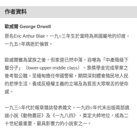
作者資料
歐威爾 George Orwell
原名Eric Arthur Blair，一九○三年生於當時為英國屬地的印度，
一九五○年病逝於倫敦。

歐威爾雖為望族之後，但家道已然中落，自嘲為「中產階級下
層分子」（lower-upper-middle class）。靠獎學金完成學業之
後考取公職，至緬甸擔任帝國警察，期間深刻體會殖民地人民
的悲慘生活，養成反極權主義的立場及為貧苦大眾喉舌的使命
感。

一九三○年代於報章雜誌發表雜文，一九四○年代末出版兩部諷
諭小說《動物農莊》及《一九八四》，奠定大師地位，成為二
十世紀最重要、最具影響力的小說家之一。
