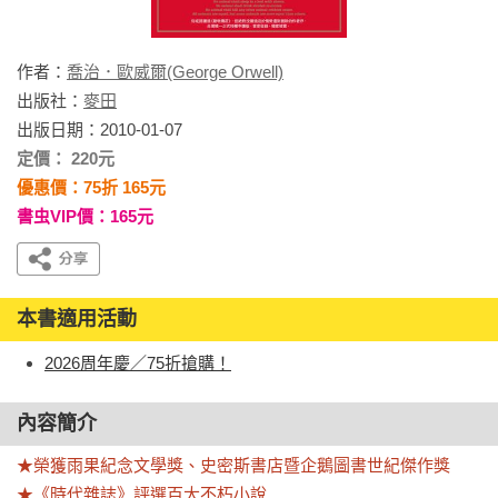
作者：
喬治．歐威爾(George Orwell)
出版社：
麥田
出版日期：2010-01-07
定價： 220元
優惠價：75折 165元
書虫VIP價：165元
本書適用活動
2026周年慶／75折搶購！
內容簡介
★榮獲雨果紀念文學獎、史密斯書店暨企鵝圖書世紀傑作獎

★《時代雜誌》評選百大不朽小說
