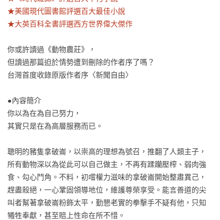
★美國現代圖書館評選百大最佳小說

★大英百科全書評選西方世界偉大傑作
你或許讀過《動物農莊》，

但讀過那篇迫於情勢遭到刪除的作者序了嗎？

台灣首度收錄原版作者序〈新聞自由〉

●內容簡介

你以為在為自己努力，

其實只是在為高層服務而已。

聰明的豬隻拿破崙，以崇高的理想為號召，推翻了人類主子，
所有動物深以為從此可以自己做主，不再有蹂躪壓榨、弱肉強
食、勾心鬥角。不料，初嚐權力滋味的拿破崙開始整肅異己，
趕盡殺絕，一心鞏固領導地位，維護尊榮享受。能言善道的尖
叫者幫著拿破崙粉飾太平，勤懇老實的拳擊手不疑有他，只知
犧牲奉獻，甚至賠上性命在所不惜。
