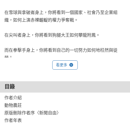
在雪球與拿破崙身上，你將看到一個國家、社會乃至企業組
織，如何上演赤裸齷齪的權力爭奪戰。

在尖叫者身上，你將看到狗腿大王如何攀龍附鳳。

而在拳擊手身上，你將看到自己的一切努力如何地枉然與徒
勞！

看更多
當今穩坐經典地位的《動物農莊》，出版當時卻再三遭到退
稿。在威權人士與主流媒體滴水不漏的操作下，一代文豪歐威
目錄
爾無視於輿論壓力，大無畏地戳破人們昧於「對國家忠誠」、
「對威權迫害視若無睹」的重重精巧謊言，為滔滔濁世敲響一
作者介紹

記警鐘——

動物農莊

原版刪除作者序〈新聞自由〉

覺悟吧！別再讓你我自甘淪為權力遊戲底下的一顆棋子，別再
作者年表
隨波逐流！