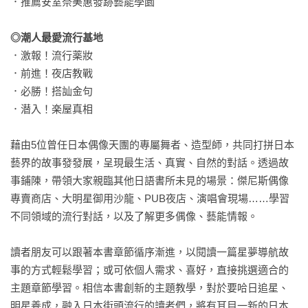
．推薦安室奈美惠發跡藝能學園

◎潮人最愛流行基地
．激報！流行薬妝

．前進！夜店教戰

．必勝！搭訕金句

．潜入！楽屋真相

藉由5位曾任日本偶像天團的專屬舞者、造型師，共同打拼日本
藝界的故事發發展，呈現最生活、真實、自然的對話。透過故
事鋪陳，帶領大家親臨其他日語書所未見的場景：傑尼斯偶像
專賣商店、大明星御用沙龍、PUB夜店、演唱會現場……學習
不同領域的流行對話，以及了解更多偶像、藝能情報。

讀者朋友可以跟著本書章節循序漸進，以閱讀一篇星夢導航故
事的方式輕鬆學習；或可依個人需求、喜好，直接挑選適合的
主題章節學習。相信本書創新的主題教學，對於要哈日追星、
明星養成，融入日本街頭流行的讀者們，將有耳目一新的日本