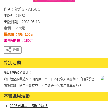
作者：
蘿莉G
、
ATSUO
出版社：
臉譜
出版日期：2008-05-13
定價： 299元
優惠價：5折 150元
書虫VIP價：150元
特別活動
哈日追星必備寶典！
哈日追星族看過來，國內第一本由日本偶像天團擔綱，「日語學習＋
偶像情報＋哈日一番研究」，三效合一的實用寶典來啦！
本書適用活動
2026周年慶／5折搶購！