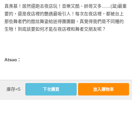
真羨慕！居然還跑去夜店玩！音樂又酷、帥哥又多……(涎)最重
．
2-4
　特典一：
G&A
發騷珍格言
の巻
☆彡
要的，還是夜店裡的艷遇最吸引人！每次在夜店裡，都被台上
那些舞者們的酷炫舞姿給迷得團團翻，真覺得我們是不同種的
．2-5　特典二：
PUB
一番研究所
：
激報！夜店禮儀東京篇
生物！到底該要如何才能在夜店裡和舞者交朋友呢？ 
◎第
Ⅲ
章
造型沙龍密著變身
Atsuo： 
  莊咖囝仔Thumb和東京舞者Shin.1+Kazuya+Shingo四人軋舞為
盟結成好友，舉凡藝能、時尚、生活、流行話題無所不談，渾
嗯~主動搭訕、誠懇地說出自己對舞蹈的感覺……應該不會錯。
身土味的Thumb更趁機向三位前輩討教成為時髦型男的訣竅，
庫存=5
下次購買
放入購物車
當然，也要多說一些讚美的話，譬如：超カッコイイ!(超帥) 、
第一步：三人齊聲狂推「超偶像剪刀手」Ryotaro&從“頭”改造in 
めちゃくちゃイケテル(爆有型)、すごいステキ！(絶佳有個性)
大明星御用造型沙龍「SASHU」！但…初來乍到的Thumb這回
等等，總之，積極表示善意準沒錯！ 
不僅搞錯店家搭錯車，大亂造型沙龍鬧笑話，折騰半天又在藥
妝店買物出包，簡直衰運連連，嗚呼哀哉呀~▄█▀█●ｶﾞｰﾝ 
話又說回來，你喜歡什麼樣的夜店呢？ 