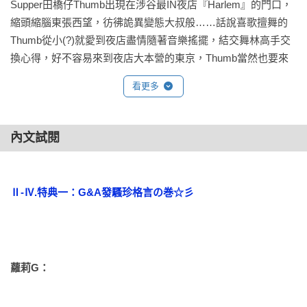
Supper田橋仔Thumb出現在涉谷最IN夜店『Harlem』的門口，
縮頭縮腦東張西望，彷彿詭異變態大叔般……話說喜歌擅舞的
Thumb從小(?)就愛到夜店盡情隨著音樂搖擺，結交舞林高手交
換心得，好不容易來到夜店大本營的東京，Thumb當然也要來
體驗一下狂熱無比的臨場感啦！重點是得趕緊找到能夠一起勇
看更多
闖星河的好夥伴！連前後左右都分不清的傻傢伙到底該如何和
夜店裡的型哥正妹交朋友呢？東京夜店初體驗擱是蝦米滋味ㄋ
ㄟ？超大型正仔舞者三人組~Shin.1+Kazuya+Shingo~第Ⅱ章酷
內文試閱
炫登場(o^-') 
Ⅱ-Ⅳ.特典一：G&A發騷珍格言の巻☆彡 
．2-1　
PUB
初體驗
．2-2　舞林高手過招
蘿莉G： 
．2-3　Come on !Just be a friend