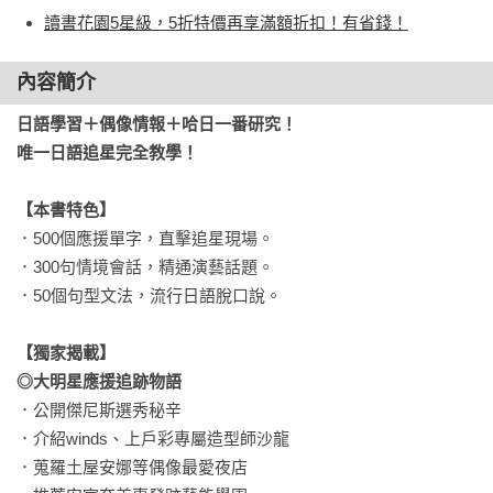
讀書花園5星級，5折特價再享滿額折扣！有省錢！
內容簡介
日語學習＋偶像情報＋哈日一番研究！

唯一日語追星完全教學！
【本書特色】
．500個應援單字，直擊追星現場。

．300句情境會話，精通演藝話題。

．50個句型文法，流行日語脫口說。

【獨家揭載】
◎大明星應援追跡物語
．公開傑尼斯選秀秘辛

．介紹winds、上戶彩專屬造型師沙龍

．蒐羅土屋安娜等偶像最愛夜店
