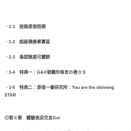
．1-1　迷路原宿街頭
．1-2　超級偶像專賣區
．
1-3
　香甜魅惑可麗餅
．
1-4　
特典一：
G&A
發騷珍格言
の巻
☆彡
．
1-5　特典二：
原宿一番研究所：You are 
the shinning 
STAR  
◎第
Ⅱ
章
　體驗夜店
交友Go! 