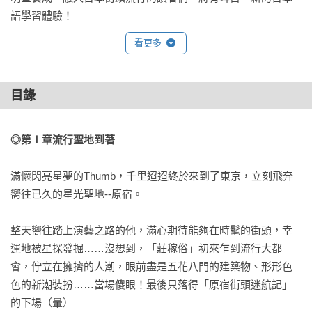
語學習體驗！
看更多
目錄
◎第Ⅰ章
流行聖地到著
滿懷閃亮星夢的Thumb，千里迢迢終於來到了東京，立刻飛奔
嚮往已久的星光聖地--原宿。 
整天嚮往踏上演藝之路的他，滿心期待能夠在時髦的街頭，幸
運地被星探發掘……沒想到，「莊稼俗」初來乍到流行大都
會，佇立在擁擠的人潮，眼前盡是五花八門的建築物、形形色
色的新潮裝扮……當場傻眼！最後只落得「原宿街頭迷航記」
的下場（暈） 