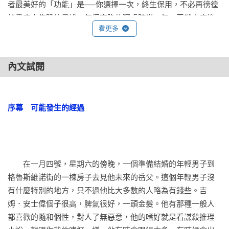
者最美好的「功能」是──你選擇一次，終生保用，不必再徬徨
於書店中焦躁的尋找，每個夜晚的獨處時光、每一天躺上床後
看更多
的半個鐘頭，你會顯得悠閒而且幸福，你永遠有書在手可讀。

約翰．狄克森．卡爾是這少數大師中的一位。

但卡爾有其最獨特有趣的地方。那就是其他大產量的大師，要
內文試閱
支撐如此為數眾多而且動輒跨越幾十年的書寫時間，他們總是
「狐狸型」的無所不寫；卡爾卻不如此，他以無以倫比的專注
和堅持，不四下掃射，而是把全部子彈集中打向同一個點，那
序幕　可能發生的經過 
就是推理小說中最迷人的「密室殺人」詭計－－被害者為何孤
伶伶死在全然封閉的此地？凶手怎麼進來呢？怎麼逃逸甚至該
講憑空蒸發掉的呢？

讀一個卡爾，你就解開宇宙間所有的密室。

　　在一月四號，星期六的傍晚，一個準備結婚的年輕男子到
【書系緣起】
格魯斯維諾街的一棟房子去見他未來的岳父。這個年輕男子沒
十年前（1998），麥田出版將既有三個書系抽離，另成立臉譜
有什麼特別的地方，只不過他比大多數的人略為有錢些。吉
出版，其中一個書系便是M&C系列。

姆．安士偉個子很高，脾氣很好，一頭金髮。他有那種一般人
2008年，臉譜出版的第二個十年，沿襲並拓展M&C的意義與精
都喜歡的隨和個性，對人了無惡意，他的嗜好就是看謀殺推理