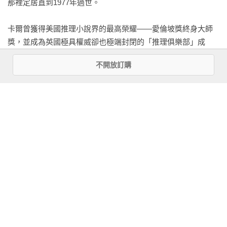
那裡定居直到1977年過世。

卡爾曾獲得美國推理小說界的最高榮耀——愛倫坡獎終身大師
　　這實在不像「嗨，來見個面」，安士偉想道。這老傢伙至
獎，並成為英國極具權威卻也極端封閉的「推理俱樂部」成
少該請他去吃晚飯吧。而且，他赴約也遲到了：一場白色的大
員。卡爾擅長設計複雜的密謀，生動營造出超自然的詭異氛
霧阻礙了交通，他的計程車只能慢慢蠕動，回想起瑪麗害怕的
不開放訂購
圍，讓人有置身其中之感。他書中的人物常在不可思議的情況
面孔，他不禁狐疑。去他的，胡彌不可能是那樣一個討厭的人
下消失無蹤，或是在密室身亡，而他總能揭開各種詭計，提出
吧！如果他真是如此的話，他這個聽話的女婿準備告訴他該在
合理的解答。他畢生寫了約80本小說，創造出各種「不可能的
什麼地方放手。然後他告訴自己說這太無聊了，他為什麼要緊
犯罪」，為他贏得「密室之王」的美譽。
張呢？尤其是在現在這個年代，要說還有哪個會因見到新娘子
的家人而緊張的話，那只有在喜劇裡才看得到。 
看更多
　　這可不是喜劇。 
基本資料
作者：
約翰．狄克森．卡爾(John Dickson Carr)
　　格魯斯維諾街十二號只是一棟很堅固、黃色砂岩所蓋成的
出版社：
臉譜
房子，有著很不方便的窗前陽台，和他原先想像的一樣。一位
城邦書號：FR7301
