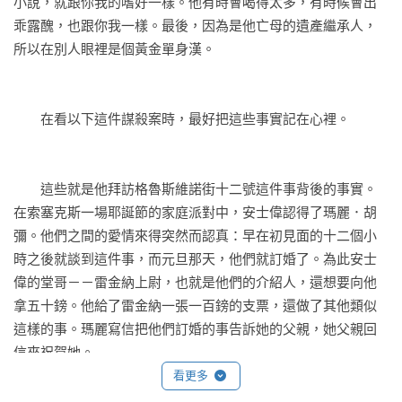
神：推理與犯罪小說（Mystery & Crime），大師與經典之作
小說，就跟你我的嗜好一樣。他有時會喝得太多，有時候會出
（Master & Classic），以「推理大師經典名作選」的形式重新
乖露醜，也跟你我一樣。最後，因為是他亡母的遺產繼承人，
編選值得一讀再讀的雋永之作──跳脫出推理史上的里程碑價
所以在別人眼裡是個黃金單身漢。 
值，只問精不精彩、好不好看，讓讀者享受閱讀一本好小說的
樂趣。
　　在看以下這件謀殺案時，最好把這些事實記在心裡。 
　　這些就是他拜訪格魯斯維諾街十二號這件事背後的事實。
在索塞克斯一場耶誕節的家庭派對中，安士偉認得了瑪麗．胡
彌。他們之間的愛情來得突然而認真：早在初見面的十二個小
時之後就談到這件事，而元旦那天，他們就訂婚了。為此安士
偉的堂哥－－雷金納上尉，也就是他們的介紹人，還想要向他
拿五十鎊。他給了雷金納一張一百鎊的支票，還做了其他類似
這樣的事。瑪麗寫信把他們訂婚的事告訴她的父親，她父親回
信來祝賀她。 
看更多