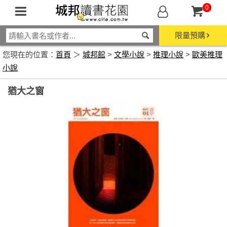
0
限量預購
您現在的位置：
首頁
＞
城邦館
>
文學小說
>
推理小說
>
歐美推理
小說
猶大之窗