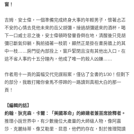
窗！
吉姆．安士偉，一個準備完成終身大事的年輕男子，懷著忐忑
不安的心情去見他未來的岳父胡彌。接過胡彌遞來的酒杯，喝
下一口威士忌之後，安士偉頓時發暈昏倒在地，清醒後只見胡
彌已斷氣仰躺，胸前插著一枝箭，顯然正是掛在書房牆上的其
中一枝……房門從內部拴上，窗戶緊閉且沒有其他出入口，在
這不省人事的十五分鐘內，他成了唯一的殺人凶嫌……

作者用十一頁的篇幅交代完謀殺案，僅佔了全書的1/30！但剩下
的部分，我敢打賭你會馬不停蹄的一路讀到真相大白的那一
頁！

【編輯的話】

約翰．狄克森．卡爾：「美國革命」的締建者兼首席詮釋者。
推理小說世界中，有少數幾位大產量的大師級人物，像阿嘉
莎．克麗絲蒂、像艾勒里．昆恩，他們的存在，對於推理閱讀