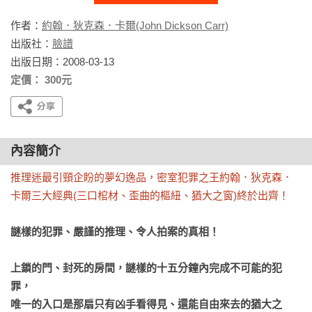
作者：
約翰．狄克森．卡爾(John Dickson Carr)
出版社：
臉譜
出版日期：2008-03-13
定價： 300元
內容簡介
推理迷最引頸企盼的夢幻逸品，密室犯罪之王約翰．狄克森．
卡爾三大經典(三口棺材、歪曲的樞紐、猶大之窗)終於出齊！
謎樣的犯罪、嚴謹的推理、令人拍案的真相！

上鎖的門、封死的房間，謎樣的十五分鐘內完成不可能的犯
罪，

唯一的入口是那扇只有凶手看得見、還能自由來去的猶大之