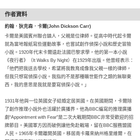
　　這實在很讓人高興。艾佛瑞．胡彌先生是首邑銀行的董
作者資料
事，也是這家銀行在聖詹姆士分行的舊任經理，可不是一個會
對這類事情等閒視之的人。他這個人可以說是既正直又疑心很
約翰．狄克森．卡爾(John Dickson Carr)
重。從他在北方一個工業小鎮開始他的職業生涯時就已經顯現
卡爾是美國賓州聯合鎮人，父親是位律師。從高中時代起卡爾
出來。因此，在一月四號那天，吉姆．安士偉必須離開一天到
就為當地報紙寫些運動故事，也嘗試創作偵探小說和歷史冒險
倫敦去辦事，他就預備去見他未來的岳父。他只有一件事弄不
小說。1920年代末卡爾遠赴法國巴黎求學，他的第一本小說
明白。早上九點鐘，瑪麗到火車站給他送行的時候，他不明白
《夜行者》（It Walks By Night）在1929年出版。他曾經表示：
她的臉為什麼那麼蒼白。 
「他們把我送去學校，希望將我教育成像我父親一樣的律師，
但我只想寫偵探小說。我指的不是那種曠世鉅作之類的無聊東
西，我的意思是我就是要寫偵探小說。」

　　那天傍晚六點剛過的時候，他在往格魯斯維諾街去的路上
還在想著這件事。他不必和艾佛瑞．胡彌聯絡，那任老人家自
1931年他與一位英國女子結婚定居英國。在英國期間，卡爾除
己在當天下午就打了電話到安士偉的住處，邀他到家裡來。他
了創作推理小說外也活躍於廣播界。他為BBC編寫的推理廣播
很客氣，但是令人感到冰冷而一本正經，讓安士偉模糊地覺得
劇“Appointment with Fear”是二次大戰期間BBC非常受歡迎的招
應該是很合於當時的情況：「考慮到我所聽說的那些事情，我
牌節目。美國軍方因而破例讓他免赴戰場，留在BBC服務盟國
認為我們最好把和我女兒有關的問題解決一下，今晚六點方便
人民。1965年卡爾離開英國，移居南卡羅來納州格里維爾，在
嗎？」 