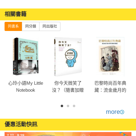
相關書籍
同書系
同分類
同出版社
話
心玲小語My Little
你今天微笑了
巴黎時尚百年典
Notebook
沒？（隨書加贈
藏：流金歲月的
微笑筆記本）
女性時尚版畫精
選
more
優惠活動快訊