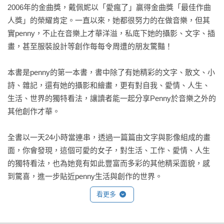
2006年的金曲獎，戴佩妮以「愛瘋了」贏得金曲獎「最佳作曲
人獎」的榮耀肯定。一直以來，她都很努力的在做音樂，但其
實penny，不止在音樂上才華洋溢，私底下她的攝影、文字、插
畫，甚至服裝設計等創作每每令周遭的朋友驚豔！

本書是penny的第一本書，書中除了有她精彩的文字、散文、小
詩、雜記，還有她的攝影和繪畫，更有對自我、愛情、人生、
生活、世界的獨特看法，讓讀者能一起分享Penny於音樂之外的
其他創作才華。

全書以一天24小時當連串，透過一篇篇由文字與影像組成的畫
面，你會發現，這個可愛的女子，對生活、工作、愛情、人生
的獨特看法，也為她竟有如此豐富而多彩的其他精采面貌，感
到驚喜，進一步貼近penny生活與創作的世界。 

看更多
也許你很喜歡她的音樂，也或許你還不認識她，但無論如何，
本書絕對是一本值得您期待與收藏的精采好書。