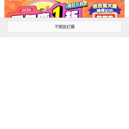
不開放訂購
注意事項
若有任何購書問題，請參考
FAQ
花園快訊
︱
FAQ
︱
大量團購
︱
隱私權政策
︱
防詐騙提醒
客服信箱
︱客服專線：(02) 2500-7718
■ 版權所有，禁止轉載 ■