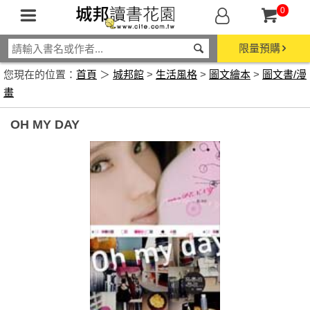
0
限量預購
您現在的位置：
首頁
＞
城邦館
>
生活風格
>
圖文繪本
>
圖文書/漫
畫
OH MY DAY