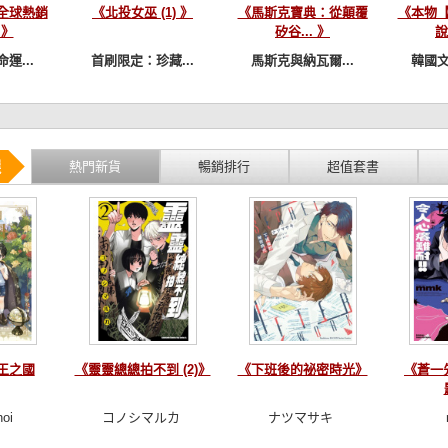
全球熱銷
《北投女巫 (1) 》
《馬斯克寶典：從顛覆
《本物
 》
矽谷... 》
說
運...
首刷限定：珍藏...
馬斯克與納瓦爾...
韓國文
選
熱門新貨
暢銷排行
超值套書
王之國
《靈靈總總拍不到 (2)》
《下班後的祕密時光》
《蒼一
hoi
コノシマルカ
ナツマサキ