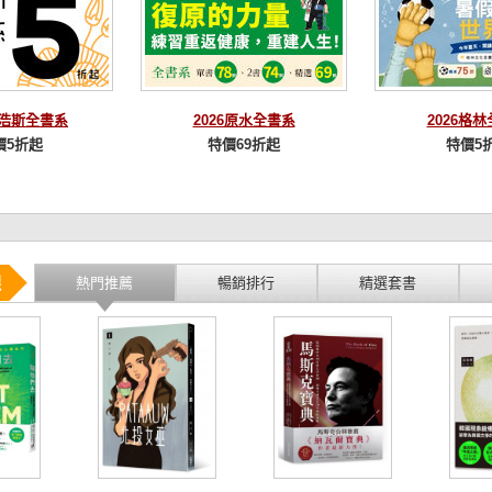
麥浩斯全書系
2026原水全書系
2026格
價5折起
特價69折起
特價5
選
熱門推薦
暢銷排行
精選套書