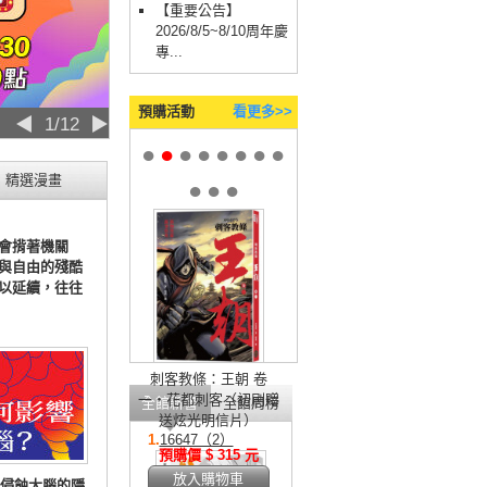
【重要公告】
2026/8/5~8/10周年慶
專...
預購活動
看更多>>
◀
2/12
▶
●
●
●
●
●
●
●
●
精選漫畫
●
●
●
會揹著機關
與自由的殘酷
以延續，往往
刺客教條：王朝 卷
一‧花都刺客（初刷贈
全館新書
全館周榜
送炫光明信片）
1.
16647（2）
預購價 $ 315 元
放入購物車
侵蝕大腦的隱