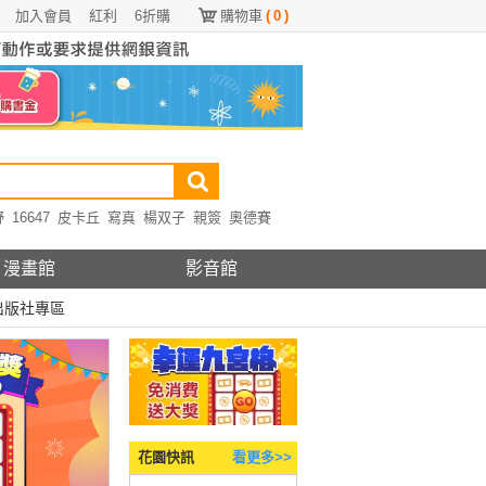
加入會員
紅利
6折購
購物車
(
0
)
野
16647
皮卡丘
寫真
楊双子
親簽
奧德賽
漫畫館
影音館
出版社專區
花園快訊
看更多>>