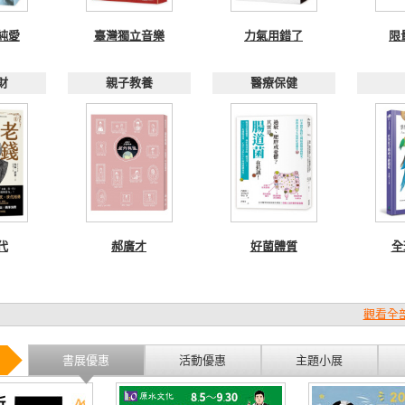
純愛
臺灣獨立音樂
力氣用錯了
限
財
親子教養
醫療保健
代
郝廣才
好菌體質
全
觀看全部
書展優惠
活動優惠
主題小展