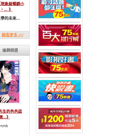
【現象級暢銷小
，... 》
學的未來...
觀看更多 >>
編輯精選
先生的色色話
題...》
mmk