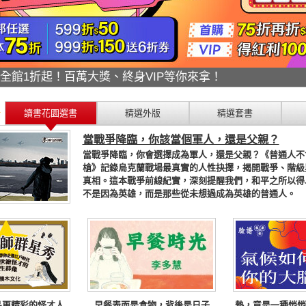
折搶翻天！年度唯一絕不錯過！
讀書花園選書
精選外版
精選套書
當戰爭降臨，你該當個軍人，還是父親？
當戰爭降臨，你會選擇成為軍人，還是父親？《普通人不
槍》記錄烏克蘭戰場最真實的人性抉擇，揭開戰爭、階級
真相。這本戰爭前線紀實，深刻提醒我們，和平之所以得
不是因為英雄，而是那些從未想過成為英雄的普通人。
品更精彩的怪才人
早餐表面是食物，背後是日子
熱，竟是一種悄悄