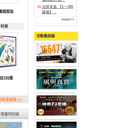
10.
北投女巫 【1～3特
量親簽版
裝版】...
more>>
科普
活動最前線
球398種
新書推薦 >>
限量特別版