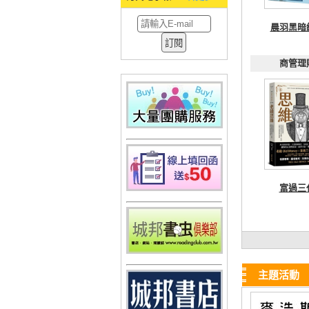
晨羽黑暗
商管理
富過三
主題活動