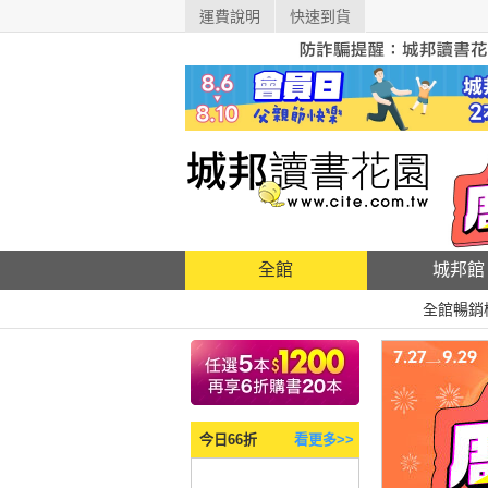
運費說明
快速到貨
全館
城邦館
全館暢銷
今日66折
看更多>>