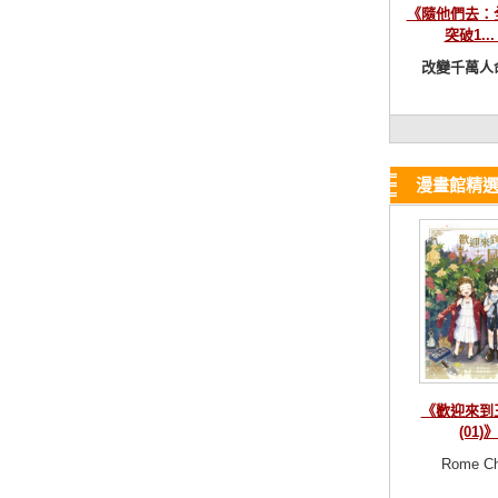
《隨他們去：
突破1...
改變千萬人命
漫畫館精
《歡迎來到
(01)》
Rome C