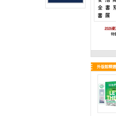
2026
特
外版館精