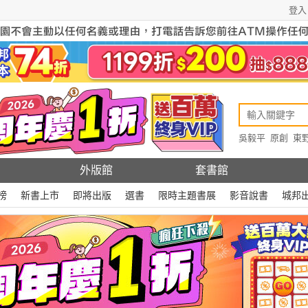
登入
吳毅平
原創
東
原創
Rewire
外版館
套書館
榜
新書上市
即將出版
選書
限時主題書展
影音說書
城邦