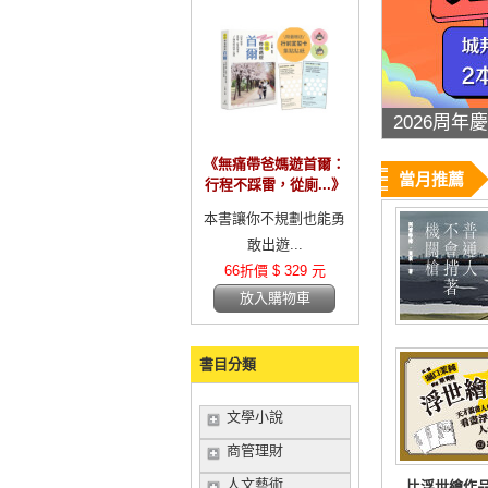
絕版品35
《無痛帶爸媽遊首爾：
當月推薦
行程不踩雷，從廁...》
本書讓你不規劃也能勇
敢出遊...
66折價 $ 329 元
放入購物車
書目分類
文學小說
商管理財
人文藝術
比浮世繪作