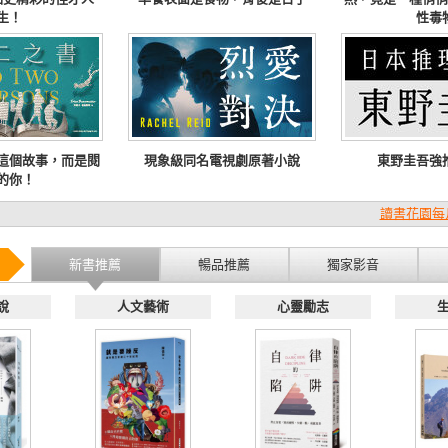
生！
性毒
這個故事，而是閱
現象級同名電視劇原著小說
東野圭吾強
的你！
讀書花園每
新書推薦
暢品推薦
獨家影音
說
人文藝術
心靈勵志