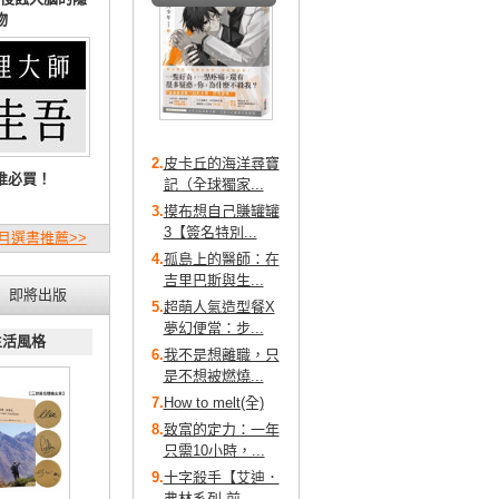
物
2.
皮卡丘的海洋尋寶
推必買！
記（全球獨家...
3.
摸布想自己賺罐罐
3【簽名特別...
月選書推薦>>
4.
孤島上的醫師：在
吉里巴斯與生...
即將出版
5.
超萌人氣造型餐X
夢幻便當：步...
生活風格
6.
我不是想離職，只
是不想被燃燒...
7.
How to melt(全)
8.
致富的定力：一年
只需10小時，...
9.
十字殺手【艾迪．
弗林系列 前...