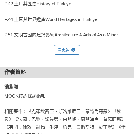
P.42 土耳其歷史History of Türkiye

本書為每座重要古蹟搭配歷史背景、圖解說明與地圖定位，從
羅馬、拜占庭到鄂圖曼，從史前巨石神殿到伊斯蘭建築，讓你
P.44 土耳其世界遺產World Heritages in Türkiye

在現場就能掌握千年時間尺度。

P.51 文明古國的建築藝術Architecture & Arts of Asia Minor

‧馬賽克藝術如何拼貼帝國榮光？

‧被水壩淹沒的古城意味著什麼？

看更多
P.57 土耳其日常Daily Life in Türkiye

‧「文明十字路口」為何不是口號，而是真實發生的歷史現
場？

P.65 分區導覽Area Guide

作者資料
◆從「看熱鬧」晉升為「讀歷史」，你將真正理解腳下土地的
P.66  伊斯坦堡&馬爾馬拉海İstanbul & The Sea of Marmara

翁紫曦 
重量

MOOK特約採訪編輯

P.70 伊斯坦堡İstanbul

相關著作：《克羅埃西亞‧斯洛維尼亞‧蒙特內哥羅》《埃
聖索菲亞清真寺‧藍色清真寺‧賽馬場(戰車競技場)‧地下宮殿
★味蕾巡禮：從烤肉王國到甜點之都

及》《法國：巴黎．諾曼第．白朗峰．蔚藍海岸．普羅旺斯》
水池‧托普卡匹皇宮‧錫爾克吉火車站‧香料市集(埃及市集)‧
《英國：倫敦．劍橋．牛津．約克．曼徹斯特．愛丁堡》《倫
耶尼清真寺‧屢斯坦帕夏清真寺‧有頂大市集‧蘇雷曼尼亞清