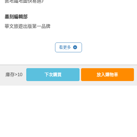
土耳其料理被譽為世界三大菜系之一，卻遠不止沙威瑪與冰淇
敦地鐵地圖快易通》

真寺‧薛列菲耶地下水池‧土耳其伊斯蘭博物館‧阿拉斯塔市
淋。

集‧伊斯坦堡考古博物館‧居爾罕公園‧大皇宮鑲嵌畫博物
墨刻編輯部 
館‧加拉達橋和艾米諾努碼頭‧千貝利塔栩土耳其浴場‧伊斯
前菜（Meze）鋪滿整張餐桌，烤肉與鹹優格（Ayran）構成日
坦堡大學‧加拉達塔‧獨立大道(古董電車‧漁市場‧花卉通
華文旅遊出版第一品牌
常風景；愛琴海沿岸料理清爽鮮明，內陸則香料濃郁、燉肉厚
道‧加拉達薩雷土耳其浴場)‧塔克辛廣場與蓋濟公園‧加拉達
實。而來到加濟安泰普，你將遇見真正的甜點王國——

梅芙拉納博物館‧卡拉寇伊‧尼尚塔什‧軍事博物館‧貝栩克
看更多
塔栩‧歐塔寇伊‧博斯普魯斯海峽遊船之旅‧朵瑪巴切皇宮‧
層層酥皮、鋪滿開心果的果仁蜜餅（Baklava），在這裡被視為
伊斯坦堡藍寶石‧恰姆利查山‧聖安多尼主教堂

國家級標準。甜與香的比例，足以改寫你對「甜點」的想像。

基本資料
P.137吃在伊斯坦堡

庫存>10
下次購買
放入購物車
◆這是一趟用味蕾體驗文化的旅行。

作者：
翁紫曦
、
墨刻編輯部
P.143買在伊斯坦堡

出版社：
墨刻
城邦書號：KV3102

P.141住在伊斯坦堡

ISBN：9786263983823

★從大巴扎到銅匠街：敗家，也是一種文化體驗

出版日期：2026-05-21

綠色清真寺‧綠色陵墓‧土耳其伊斯蘭博物館‧大清真寺‧科
書系：
NEW ACTION
伊斯坦堡大巴扎依舊繁華，但更迷人的是各地城市保留的在地
札罕和艾米爾罕‧有頂市集‧亞歷山大烤肉‧切齊爾哥‧卡拉
規格：膠裝 / 全彩 / 328頁 / 16.8cm×23cm                
市集性格。
