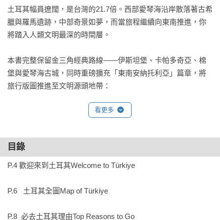
土耳其幅員遼闊，是台灣的21.7倍。西部愛琴海沿岸散落著古希
臘與羅馬遺跡，中部奇景如夢，而當旅程繼續向東南推進，你
將踏入人類文明最深的時間層。

本書完整保留金三角經典路線——伊斯坦堡、卡帕多奇亞、棉
堡與愛琴海古城，同時重磅擴充「東南安納托利亞」篇章，將
旅行版圖推進至文明源頭地帶：

看更多
‧走進加濟安泰普馬賽克博物館，凝視羅馬帝國遺留的地板藝
術

目錄
‧親臨被列為世界遺產的哥貝力石陣，直面人類最古老神殿之
一

P.4 歡迎來到土耳其Welcome to Türkiye

‧在尚勒烏爾法聖魚池感受信仰與傳說交會的神聖場景

P.6   土耳其全圖Map of Türkiye

‧沿著幼發拉底河抵達哈爾費蒂，看水壩下沉睡的古村

P.8  必去土耳其理由Top Reasons to Go
