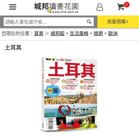
0
限量預購
您現在的位置：
首頁
＞
城邦館
>
生活風格
>
旅遊
>
歐洲
土耳其