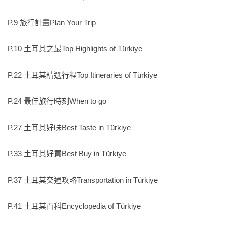
‧在底格里斯河谷走訪哈桑卡伊夫，理解文明與現代工程的拉
P.9 旅行計畫Plan Your Trip

鋸

P.10 土耳其之最Top Highlights of Türkiye

‧同時納入馬爾丁與周邊重點古蹟——戴伊魯扎法蘭修道院、
卡西米耶神學院與Dara古城遺址——完整鋪陳兩河流域與宗教
P.22 土耳其精選行程Top Itineraries of Türkiye

交會的歷史軸線。

P.24 最佳旅行時刻When to go

◆從觀光熱點到文明腹地，從浪漫畫面到歷史厚度，這是一次
全面升級的土耳其。

P.27 土耳其好味Best Taste in Türkiye

P.33 土耳其好買Best Buy in Türkiye

★古文明解剖式導覽：不只打卡，而是讀懂千年時間

P.37 土耳其交通攻略Transportation in Türkiye

走進清真寺，你知道該看哪裡？

站在羅馬劇場中央，你能想像兩千年前的聲音？

P.41 土耳其百科Encyclopedia of Türkiye

面對史前巨石神殿，你是否真正理解它的時代意義？
