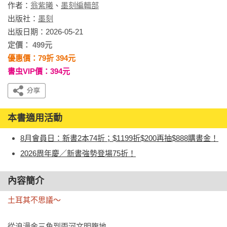
作者：
翁紫曦
、
墨刻編輯部
出版社：
墨刻
出版日期：2026-05-21
定價： 499元
優惠價：79折 394元
書虫VIP價：394元
本書適用活動
8月會員日：新書2本74折；$1199折$200再抽$888購書金！
2026周年慶／新書強勢登場75折！
內容簡介
土耳其不思議～
從浪漫金三角到兩河文明腹地
