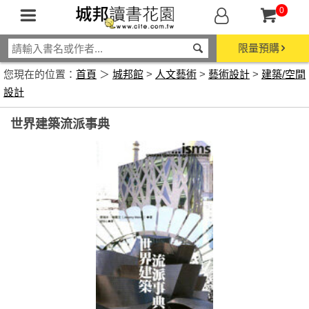
0
限量預購
您現在的位置：
首頁
＞
城邦館
>
人文藝術
>
藝術設計
>
建築/空間
設計
世界建築流派事典