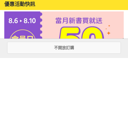
優惠活動快訊
不開放訂購
注意事項
若有任何購書問題，請參考
FAQ
花園快訊
︱
FAQ
︱
大量團購
︱
隱私權政策
︱
防詐騙提醒
客服信箱
︱客服專線：(02) 2500-7718
■ 版權所有，禁止轉載 ■