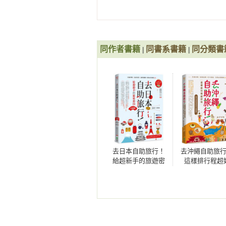
◆在關西的餐廳點餐

◆關西有什麼類型的餐廳？

燒肉店／美食小攤／拉麵店／和式料
◆關西有什麼美食和推薦餐廳？

同作者書籍
同書系書籍
同分類書
|
|
第六篇 購物

◆大阪：RIKURO老爺爺起司蛋
◆京都： 抹茶口味零食／生八橋／
◆奈良：まほろば大仏プリン本舗大
◆神戶：TORAKU 神戶布丁

◆和歌山：紀州梅零食

◆關西各地：藥妝

去日本自助旅行！
去沖繩自助旅
◆購物注意事項

給超新手的旅遊密
這樣排行程超
技全圖解：交通攻
玩：交通攻略X
第七篇 京阪神奈這樣玩

略X食宿玩買X旅程
玩買X打卡景點
規劃，有問必答萬
問必答萬用Q
◆京都

用QA 2025～2026
京都塔／京都鐵道博物館／清水寺
園／四条河原町／花見小路／錦市