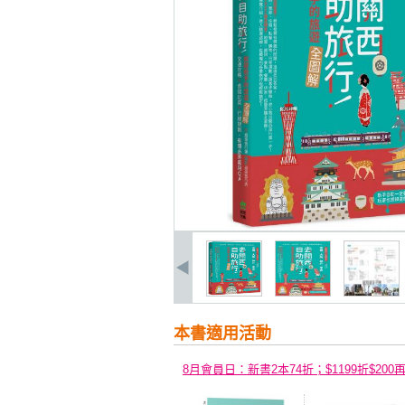
本書適用活動
8月會員日：新書2本74折；$1199折$200