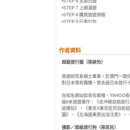
•STEP 6 兌換日圓

•STEP 7 上網漫遊

•STEP 8 購買旅遊保險

•STEP 9 行李打包

第三篇 機場

◆從台灣出發

•從哪些機場可以直飛關西？

作者資料
•有哪些交通工具可以抵達機場？

超級旅行貓（梁詠怡）
•可搭乘哪些航空公司前往關西？

•如何辦理出境手續？

英語研究系碩士畢業，於澳門一間
•託運行李時應該注意什麼？

對日本情有獨鍾，曾去過日本旅行十
•登機證上有哪些資料？

•如何通過安檢及海關？

在知名網站如背包客棧、YAHOO
•什麼時候登機？

版8本旅遊著作：《去沖繩自助旅
這樣玩》、《東京X東京近郊自助
◆抵達關西

圖》、《北海道美景出沒注意》、《
•如何填寫入境表單？

•如何看懂機場指標？

攝影／超級旅行狗（梁匡民）