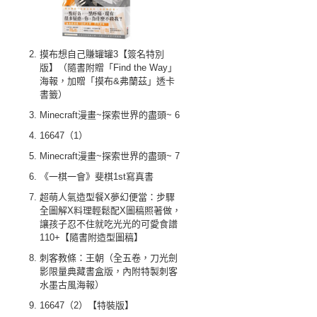
摸布想自己賺罐罐3【簽名特別
版】（隨書附贈「Find the Way」
海報，加贈「摸布&弗蘭茲」透卡
書籤）
Minecraft漫畫~探索世界的盡頭~ 6
16647（1）
Minecraft漫畫~探索世界的盡頭~ 7
《一棋一會》斐棋1st寫真書
超萌人氣造型餐X夢幻便當：步驟
全圖解X料理輕鬆配X圖稿照著做，
讓孩子忍不住就吃光光的可愛食譜
110+【隨書附造型圖稿】
刺客教條：王朝（全五卷，刀光劍
影限量典藏書盒版，內附特製刺客
水墨古風海報）
16647（2）【特裝版】