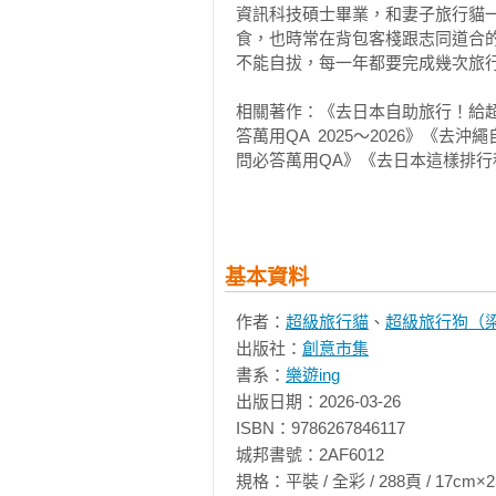
•入境日本時需要接受什麼檢查？

資訊科技碩士畢業，和妻子旅行貓
•如何取回行李？

食，也時常在背包客棧跟志同道合
不能自拔，每一年都要完成幾次旅行
•關西機場的樓層如何分布？

•神戶機場的樓層如何分布？

相關著作：《去日本自助旅行！給
答萬用QA  2025～2026》
第四篇 認識關西的交通

問必答萬用QA》《去日本這樣排
◆關西有哪些常用的交通工具？

能即查即用一路玩到底！ 暢銷增訂
火車／地鐵／公車（巴士）／計程車
食宿玩買X旅程規劃，有問必答萬用
解：交通攻略X食宿玩買X旅程規劃
◆關西交通票券

券制霸全圖解，半日、一日自由規
基本資料
•可以購買什麼交通票券？

給超新手的旅遊密技全圖解：交通攻
•在什麼情況下購買交通票券才划算？
作者：
超級旅行貓
、
超級旅行狗（
•關西有哪些 IC 卡？我需要買 IC 卡
出版社：
創意市集
書系：
樂遊ing
◆如何結合各種交通工具製定行程？
出版日期：2026-03-26

•我該選擇什麼類型的交通方式？

ISBN：9786267846117

•關西各個地區適合使用什麼交通工具
城邦書號：2AF6012

規格：平裝 / 全彩 / 288頁 / 17cm×23cm   
第五篇 關西美食、餐廳
