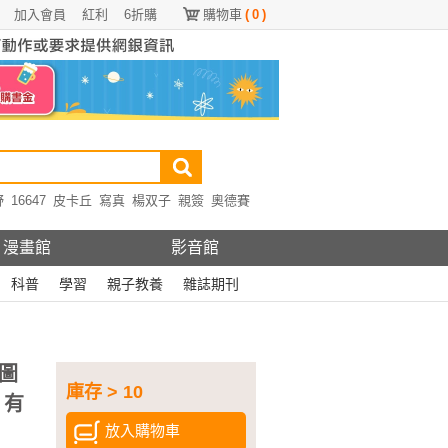
加入會員
紅利
6折購
購物車
(
0
)
野
16647
皮卡丘
寫真
楊双子
親簽
奧德賽
漫畫館
影音館
科普
學習
親子教養
雜誌期刊
圖
庫存 > 10
，有
放入購物車