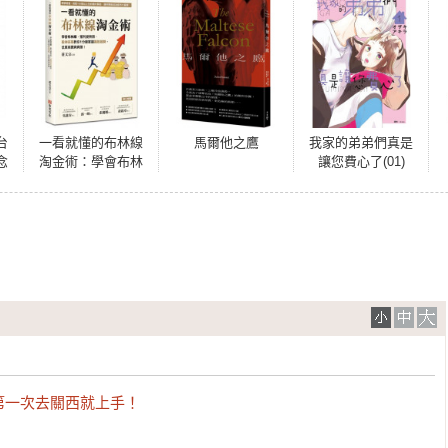
台
一看就懂的布林線
馬爾他之鷹
我家的弟弟們真是
念
淘金術：學會布林
讓您費心了(01)
線，獲利變無限，
股神宗哥教你1分鐘
掌握飆股趨勢，低
買高賣爽爽賺！
一次去關西就上手！
