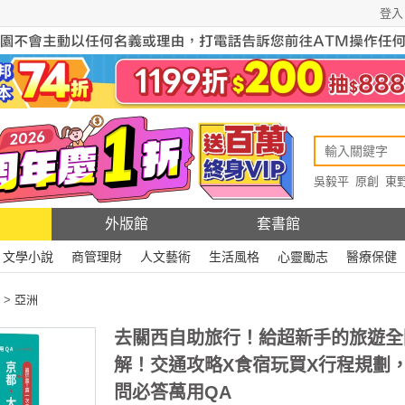
登入
吳毅平
原創
東
原創
Rewire
外版館
套書館
文學小說
商管理財
人文藝術
生活風格
心靈勵志
醫療保健
>
亞洲
去關西自助旅行！給超新手的旅遊全
解！交通攻略X食宿玩買X行程規劃
問必答萬用QA