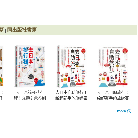
理和西餐廳／居酒屋／茶屋和咖啡店

籍
同出版社書籍
|
糕／章魚燒、大阪燒及串炸口味零食／大阪風特色雜貨

京之貓零食／優佳雅吸油面紙及護膚品／和風雜貨

佛布丁／中谷堂艾草麻糬

行！
去日本這樣排行
去日本自助旅行！
去日本自助旅行！
好
程！交通＆票券制
給超新手的旅遊密
給超新手的旅遊密
食宿
霸全圖解，半日、
技全圖解：交通攻
技全圖解：交通攻
，有
一日自由規劃組
略X食宿玩買X旅程
略X食宿玩買X旅程
more
A
合，零經驗也能即
規劃，有問必答萬
規劃，有問必答萬
查即用一路玩到
用QA 暢銷最新版
用QA 全新增訂版
／二年坂及三年坂／高台寺及寧寧之道／円山公園／八坂神社／祇
底！ 暢銷增訂版
場／錦天滿宮／新京極／武士忍者體驗館／金閣寺／銀閣寺／哲學