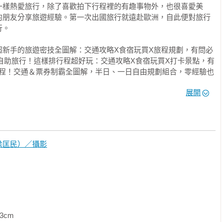
一樣熱愛旅行，除了喜歡拍下行程裡的有趣事物外，也很喜愛美
的朋友分享旅遊經驗。第一次出國旅行就遠赴歐洲，自此便對旅行
。

超新手的旅遊密技全圖解：交通攻略X食宿玩買X旅程規劃，有問必
《去沖繩自助旅行！這樣排行程超好玩：交通攻略X食宿玩買X打卡景點，有
行程！交通＆票券制霸全圖解，半日、一日自由規劃組合，零經驗也
版》《去日本自助旅行！給超新手的旅遊密技全圖解：交通攻略X
／觀光巴士／自駕

展開
QA  暢銷最新版》《去日本自助旅行！給超新手的旅遊密技全圖
，有問必答萬用QA 全新增訂版》《去日本這樣排行程！交通＆票
劃組合，零經驗也能即查即用一路玩到底！》《去日本自助旅行！
略X食宿玩買X旅程規劃，有問必答萬用QA》


梁匡民）／攝影
嗎？



遊玩？

             