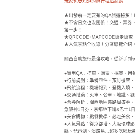
玩家也想知道的排行程超制霸
★出發前一定要有的QA旅遊秘笈！
★不會日文也沒關係！交通、票券
第一步！

★QRCODE+MAPCODE隨走
★人氣景點全收錄！分區導覽介紹，
關西自助旅行最強攻略，從新手到玩
●實用QA：搭車、購票、採買、用
●行前規劃：準備證件、預訂機票、
●飛航流程：機場報到、登機入境、
●交通搭乘：火車、公車、地鐵、觀
●票券解析：關西地區鐵路周遊券
急阪神1日券、京都地下鐵&巴士1日
●美食購物：點餐教學、必吃美食、
●人氣景點：從京都塔、大阪環球
縣、琵琶湖、淡路島…超多吃喝玩樂