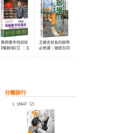
教師應考特訓班
王勝忠校長的辦學
【暢銷增訂】：王
必修課：親師生同
勝忠教甄口試一次
行，友善環境共
考上必勝全攻略
創，打造孩子想學
（新增口試應答解
能學、天天愛學習
析）
的好校園
分類排行
16647（2）