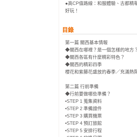
●高CP值路線：和服體驗、古都精
好玩！
目錄
第一篇 關西基本情報

◆關西在哪裡？是一個怎樣的地方？
◆關西各區有什麼精彩特色？

◆關西的精彩四季

櫻花和紫藤花盛放的春季／充滿熱鬧
第二篇 行前準備

◆行前要做哪些準備？

•STEP 1 蒐集資料

•STEP 2 準備證件

•STEP 3 購買機票

•STEP 4 預訂旅館

•STEP 5 安排行程
