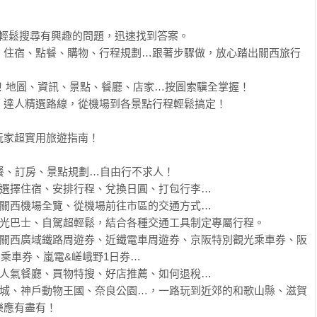
輕鬆搜尋有興趣的問題，迅速找到答案。

、住宿、點餐、購物、行程規劃…跟著步驟做，放心踏出關西旅行
隨查！地圖、資訊、景點、餐廳、店家…按圖索驥全掌握！

達人精選路線，從機場到各景點行程輕鬆搞定！

家超實用旅遊指南！

餐、訂房、景點規劃…自由行不求人！

選擇住宿、安排行程、兌換日圓、打包行李…

關西機場全覽、從機場前往市區的交通方式…

光巴士、自駕超輕鬆，結合各種交通工具制定專屬行程。

、關西廣域鐵路周遊券、近鐵電車周遊券、京阪特別觀光乘車券、阪
乘車券、嵐電&嵯峨野1日券…

人氣餐廳、買物特搜、好店推薦、如何退稅…

影城、神戶動物王國、奈良公園…，一路玩到近郊的和歌山縣、滋賀
應有盡有！
