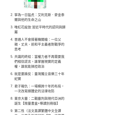
寧為一日猛虎：艾利克斯．麥金泰
爾與他的生命之山
唯紅花綻放:習近平時代的認同與歸
屬
普通人不會揹著機關槍：一位父
親、丈夫、前和平主義者對戰爭的
思考
共識的終結：當權力者不再需要我
們相信謊言，誰掌握現實的定義
權，誰就能操控政治
就是要躁反：臺灣獨立音樂三十年
紀實
君子報仇：一場橫跨十年的布局，
一次改寫媒體史的法律攻防
東京大審：二戰審判與現代亞洲的
誕生【限量書盒+導讀別冊版】
第二性（法文直譯繁體中文全譯