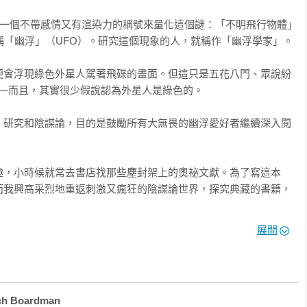
用一個不帶感情又有渲染力的稱號來量化這個謎：「不明飛行物體」
線電，從此開啟了道西傳奇。據說美國政府和外星人（灰人、爬蟲
Object），俗稱「幽浮」（UFO）。研究這個現象的人，就稱作「幽浮學家」。

制和基因實驗，但後來發生內鬨，造成六十多名人類死亡。類似道
玩的標配，例如《戰慄時空》。

便會浮現綠色外星人駕著飛碟的畫面。但這只是五花八門、眾說紛
─而且，其實很少假說認為外星人是綠色的。

、研究和陰謀論，目的是鼓勵所有大無畏的幽浮愛好者繼續深入閱
的心理作戰？

擊幽浮和接觸外星人的熱門地點？

統是怎樣建立的？

趣，小時候就常去書店找那些塵封架上的奧祕文獻。為了寫這本
？

而我興高采烈地重返刺激又瘋狂的陰謀論世界，探究典藏的書籍，
的會員數都急遽增加？
展開
的領域，而我最大的願望是你可以繼續尋找你自己的真相，畢竟，
那裡。」

 Boardman