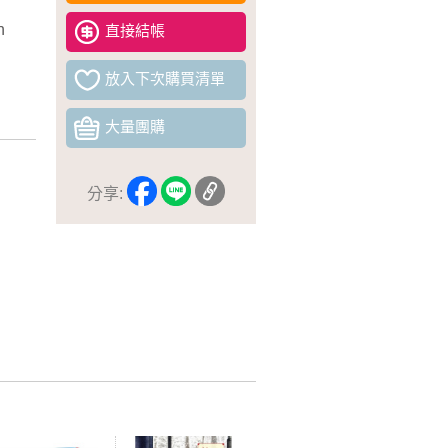
h
直接結帳
放入下次購買清單
大量團購
分享: