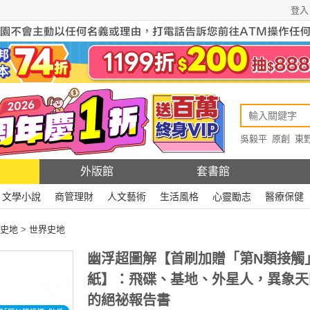
登入
吳毅平
原創
東
原創
Rewire
外版館
套書館
文學小說
商管理財
人文藝術
生活風格
心靈勵志
醫療保健
史地
>
世界史地
幽浮超圖解【首刷加贈「第N類接觸
紙】：飛碟、基地、外星人，異象天
的絕祕報告書