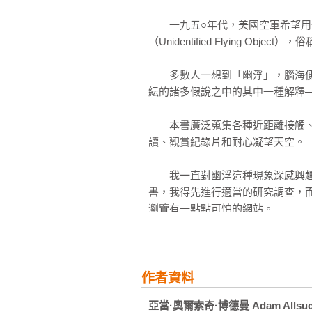
彼得羅札沃茨克事件

　　一九五○年代，美國空軍希望
有人接收到一個祕密地下基地的無
麥田圈

（Unidentified Flying 
人）在這個基地合作，進行精神控
西基地的地下基地場景，成為許多電
一九八○年代

　　多數人一想到「幽浮」，腦海
紜的諸多假說之中的其中一種解釋─
【更多內幕】

拍到了！

麥田圈是藝術家的傑作？

藍道申森林事件

　　本書廣泛蒐集各種近距離接觸
幽浮目擊事件可能是美國或蘇聯進行
惠特利．史崔伯的《聖餐》

讀、觀賞紀錄片和耐心凝望天空。

森林是民間傳說的常見場景，也是目
赫斯達倫之光

沿用至今的「近距離接觸」的分類系
深海裡

　　我一直對幽浮這種現象深感興
UFO是不明飛行物體，那USO是什麼
51區

書，我得先進行適當的研究調查，
《X檔案》播出後，許多幽浮組織
瀏覽有一點點可怕的網站。

一九九○年代

　　幽浮學是充滿有趣臆測和辯論
道西基地

像《X檔案》裡的名言：「真相就在
外星人調查機構

作者資料
電視上的幽浮

阿瑞爾學校事件

亞當·奧爾索奇·博德曼 Adam Allsuch