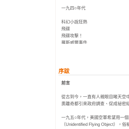
一九四○年代

1940年代堪稱科幻小說的黃金時
洛斯曾住在地下城市，後來撤出地
科幻小說狂熱

後，讀者紛紛寫信自稱曾被戴洛斯綁
飛碟

飛碟攻擊！

＼幽浮時代──開啟！/

羅斯威爾事件

黑衣人

1947年6月24日大約下午三點
政府涉入

像派盤」而動態「像碟子」。媒體
百慕達三角

民眾興趣後，編輯雷蒙．帕默為他
序跋
圈形狀的飛船朝他們投下怪異的金屬
一九五○年代

前言
＼「幽浮」的由來／

接觸者出面

從古到今，一直有人親眼目睹天空
銀幕的飛碟

美國空軍針對飛碟、外星人的調查
奧離奇都引來政府調查、促成祕密結
太平洋上空的幽浮

物體」（unidentified flying ob
英國的飛碟工作小組

一九五○年代，美國空軍希望用一
巨石太空飛船年會

＼巨石太空飛船年會／

（Unidentified Flying 
太空入侵者
