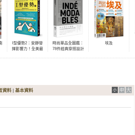
南
I型優勢2：安靜發
時尚單品全圖鑑：
埃及
揮影響力！全美最
78件經典穿搭設計
暢銷內向者成功
與百年時尚傳奇
法，建立你的非典
型黃金人脈
者資料
|
基本資料