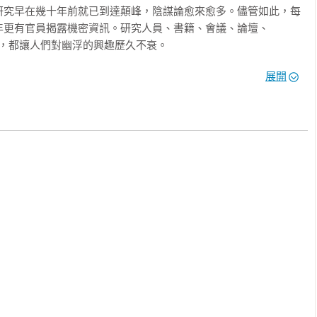
研究早在幾十年前就已到達顛峰，陰謀論愈來愈多。儘管如此，每
年更有官員揭露機密資訊。研究人員、書籍、會議、論壇、
討論，都讓人們對幽浮的興趣歷久不衰。

展開
外星人入侵地球的種種事蹟，讓讀者重回那資訊尚不發達、一切皆
即便有些事件已經在書中被揭穿，但我還是會說：I want to 
論：『我們可能永遠不會知道，』我會建議大家：多多仰望天空，
」──後記

視為一種新興科學。當時的靈媒宣稱不但能接通地球的亡靈，更能
們說的「外星」僅限於火星、金星等地球鄰居。
