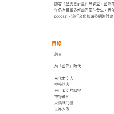
隨著《藍皮書計畫》等調查，幽浮
年仍有相當多新幽浮案件發生，近
podcast、流行文化和諸多網路
【特別推薦】

中華科幻學會理事長 馬立軒：

「《幽浮超圖解》以精美插畫爬梳
目錄
有可能、令人興奮不已的過往情境中。
believe！」

前言

「為避開幽浮故事最陳腐無聊的結
前「幽浮」時代

還有，幫個忙，帶部像樣的相機吧。
古代太空人

＼通靈通到外太空？！／

神祕訪客

來自太空的幽靈

「通靈」在十九世紀大為流行，被
神祕飛船

接觸外星人！不過由於知識限制，他
火焰戰鬥機

世界大戰

＼科幻小說是真的？！／
