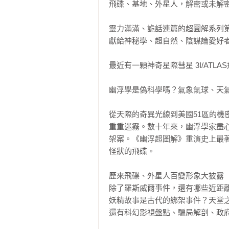
飛碟、基地、外星人，解密或未解密
靈力滿滿、詭話連篇的超圖解系列第
獻給神秘學、超自然、陰謀論愛好者
最近有一顆神奇星際彗星 3I/ATL
幽浮學是偽科學嗎？氣象氣球、天氣
從天際的奇異光線到美國51區的
重重迷霧。數十年來，幽浮學家盡
架案。《幽浮超圖解》重演史上最
怪狀的飛碟。

歷來飛碟、外星人百變形象大披露

除了羅斯威爾事件，還有哪些近距離
妖精故事是古代的綁架事件？天堂之
還有科幻影視盤點、騙局解剖、政府