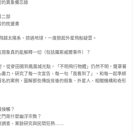
的異象備忘錄

二部

的枕邊書

AS飛越太陽系、掠過地球，一度掀起外星飛船疑雲。

現象真的能解釋一切（包括羅斯威爾事件）？

機密，從麥田圈到鳳凰城光點，「不明飛行物體」仍然不明，籠罩著
心盡力，研究了每一次宣告、每一句「我看到了」，和每一起準綁
著名的案例，圖解那些傳說背後的假象、外星人、相關機構和奇形
接觸？

門是什麼幽浮宗教？

調查、業餘研究與民間狂熱……
