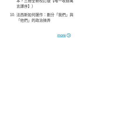
本，三冊全新校訂版【唯一收錄萬
言譯序】）
法西斯如何運作：劃分「我們」與
「他們」的政治操弄
more