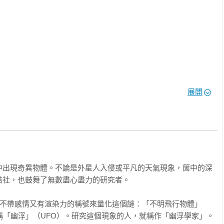
代，理查德‧夏芙投稿給雜誌的〈利莫里亞未敢忘〉描述了古民族泰
球，並警告人類，邪惡的戴洛斯還潛伏在地下的廢墟。這故事刊出
架和折磨。

展開
時，阿諾駕著他的飛機接近雷尼爾山，這時看到遠方有九個物體，「外型
後來創造出這個雋永的名稱：「飛碟」。在目擊飛碟事件引起廣大
的新雜誌《命運》尋找類似的故事。兩名港口工人宣稱有六架甜甜
，砸死一條狗，還害一個年輕人受傷。

中出現奇異物體。不論是外星人入侵或平凡的天氣現象，箇中的深
《藍皮書計畫》影響深遠，其中包括他們把飛碟統稱為「不明飛行
社，也鼓舞了無數盡心盡力的研究者。

ject），簡稱幽浮（UFO）。

個不帶感情又有渲染力的稱號來量化這個謎：「不明飛行物體」
Object），俗稱「幽浮」（UFO）。研究這個現象的人，就稱作「幽浮學家」。
