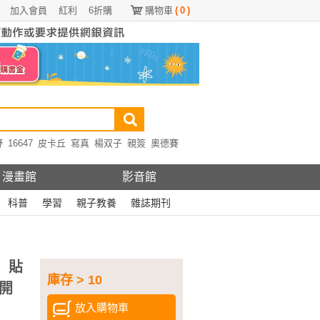
加入會員
紅利
6折購
購物車
(
0
)
野
16647
皮卡丘
寫真
楊双子
親簽
奧德賽
漫畫館
影音館
科普
學習
親子教養
雜誌期刊
」貼
庫存 > 10
開
放入購物車