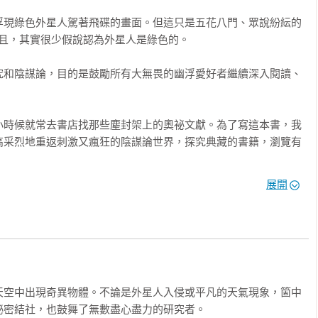
瑟爾每年都在他的加州小機場舉辦會議，是幽浮社群的盛事，數以萬
浮現綠色外星人駕著飛碟的畫面。但這只是五花八門、眾說紛紜的
籍和器材。雖然集會隨著凡‧塔瑟爾去世而在1978年終止，他建
且，其實很少假說認為外星人是綠色的。

想和治病。

究和陰謀論，目的是鼓勵所有大無畏的幽浮愛好者繼續深入閱讀、
煦，巴西的農人安東尼奧．維拉斯．波亞斯在外耕作時，似乎看到一架飛
小時候就常去書店找那些塵封架上的奧祕文獻。為了寫這本書，我
個高個子從太空船衝出來抓住他，把他拖進飛碟裡。波亞斯被迫接
高采烈地重返刺激又瘋狂的陰謀論世界，探究典藏的書籍，瀏覽有
還有個外星女性走過來挑逗他。經歷了痛苦不堪的侵犯，波亞斯被
幾個鐘頭，時間卻回到被擄走的時候。

展開
域，而我最大的願望是你可以繼續尋找你自己的真相，畢竟，像《X
。」
「北歐人」，來自昴宿星團的他們被認為曾與美國總統簽訂條約。
爬蟲人」便是「守序邪惡」一派的，他們住在地球空心的內部，能
天空中出現奇異物體。不論是外星人入侵或平凡的天氣現象，箇中
密結社，也鼓舞了無數盡心盡力的研究者。
