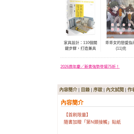
家具設計：110個關
乖乖女的戀愛指
鍵步驟，打造兼具
(11)完
機能與美感，久住
舒適的生活空間
2026周年慶／新書強勢登場75折！
內容簡介
|
目錄
|
序跋
|
內文試閱
|
作
內容簡介
【首刷限量】

隨書加贈「第N類接觸」貼紙