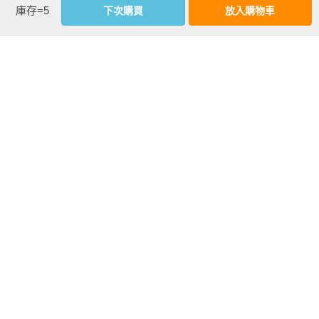
別。

庫存=5
下次購買
放入購物車
◆隨著故事發展，讀者會感受到書中作者帶給人們溫柔的喜悅
和深刻的感悟。

◆這本書溫暖喚起了人們心中對奶奶隱約的思念，彷彿這種思
念在生活中會默默被隱藏了起來，而對於正在閱讀的成年人來
說，這種思念似乎正在增長。而且，內容包含了許多能夠以各
種方式撫慰孩子心靈的內容，這令人感到欣慰。

【套書】提升兒
荷葉煎餅：白有
山茶花包子：白
◆這是一本在舒爽的秋天也能傳遞溫暖的美好書籍，這本書對
童情緒智商和情
娟的森林動物點
有娟的森林動物
提升兒童情緒智商和情感療癒有極大的幫助。
感療癒力套書(共3
心饗宴【SDGs主
點心饗宴【SDGs
本)：山茶花包子
題繪本×社會情緒
主題繪本×社會情
+荷葉煎餅+野花
×人際互動】提升
緒×人際互動】提
more
甜米露
兒童情緒智商和
升兒童情緒智商
優惠活動快訊
情感療癒力，來
和情感療癒力，
一場特別的夏日
和動物朋友們一
慶典吧！
起做香甜的山茶
花包子吧！