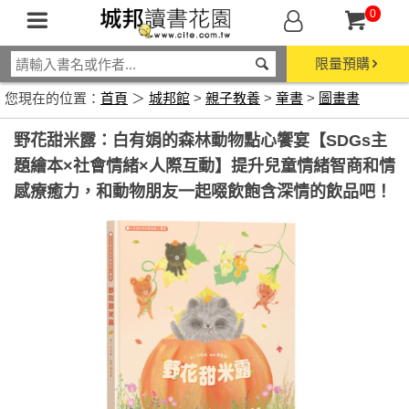
0
限量預購
您現在的位置：
首頁
＞
城邦館
>
親子教養
>
童書
>
圖畫書
野花甜米露：白有娟的森林動物點心饗宴【SDGs主
題繪本×社會情緒×人際互動】提升兒童情緒智商和情
感療癒力，和動物朋友一起啜飲飽含深情的飲品吧！