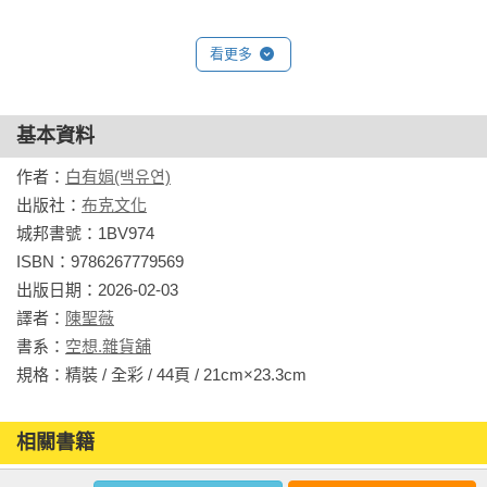
繼《木蘭花餃》開啟

「森林動物點心饗宴」系列新篇章後，白有娟這一系列作品將
看更多
季節與美食完美融合，喚醒人們對季節的感知，激發美好的想
像。

基本資料
在豐饒的秋日美景中，作者格外注意那些嬌嫩的野花。

作者：
白有娟(백유연)
忍冬、繁縷和牛眼菊等野花，如果沒有仔細觀察，很容易會忽
出版社：
布克文化
視這些花卉。

城邦書號：1BV974

但作者卻一絲不苟的描繪它們，讓它們的芬芳和色彩貫穿始
ISBN：9786267779569

終。

出版日期：2026-02-03

希望讀者在這本書裡，能細細品味到秋天的濃郁滋味，並感受
譯者：
陳聖薇
分享美食的喜悅，以及釋放對某人深深的懷念與想念。

書系：
空想.雜貨舖
規格：精裝 / 全彩 / 44頁 / 21cm×23.3cm                
本書特色

◆獨特的敘事和精美的插圖令人著迷。細膩而飽含情感的插
圖，光是看著就能讓人精神一振，感受到溫暖。

相關書籍
◆作者獨特而優美的插圖和充滿情感的文字，讓這本書格外特
同作者
同書系
同分類
同出版社