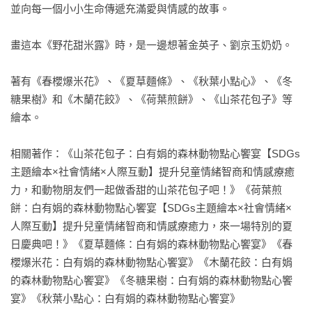
並向每一個小小生命傳遞充滿愛與情感的故事。

暖人心。

畫這本《野花甜米露》時，是一邊想著金英子、劉京玉奶奶。

啜飲著飽含深情的野花甜米露，我們一邊品嘗，一邊回味著思
念。

著有《春櫻爆米花》、《夏草麵條》、《秋葉小點心》、《冬
狸貓奶奶的祕方「野花甜米露」

糖果樹》和《木蘭花餃》、《荷葉煎餅》、《山茶花包子》等
正是這道讓人不禁想起

繪本。

所有相聚時光的美食。

相關著作：《山茶花包子：白有娟的森林動物點心饗宴【SDGs
從剝南瓜籽、過濾大麥、撒野花，到等待完成，都成為動物朋
主題繪本×社會情緒×人際互動】提升兒童情緒智商和情感療癒
友們一段特別的回憶，一段銘刻在他們心中的記憶。

力，和動物朋友們一起做香甜的山茶花包子吧！》《荷葉煎
餅：白有娟的森林動物點心饗宴【SDGs主題繪本×社會情緒×
懷念奶奶的野花甜米露，在一匙思念的滋味下，讓想念更加深
人際互動】提升兒童情緒智商和情感療癒力，來一場特別的夏
刻。

日慶典吧！》《夏草麵條：白有娟的森林動物點心饗宴》《春
每當在秋天思念某人的時候，《野花甜米露》就是一部值得一
櫻爆米花：白有娟的森林動物點心饗宴》《木蘭花餃：白有娟
讀的作品。

的森林動物點心饗宴》《冬糖果樹：白有娟的森林動物點心饗
宴》《秋葉小點心：白有娟的森林動物點心饗宴》
作者白有娟將季節的微妙滋味帶入生活！
