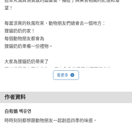
這本充滿真情實感的圖畫書，捕捉了與美食相關的記憶和渴
望！

每當涼爽的秋風吹來，動物朋友們總會去一個地方：

狸貓奶奶的家！

每個動物朋友都會為

狸貓奶奶準備一份禮物。

大家為狸貓奶奶帶來了

要度過漫長冬天的食物， 只有兔兔帶了野花而不是食物……

看更多
兔兔覺得禮物毫無用處，因而感到灰心喪氣。

奶奶注意到了這一點，便用她的祕方製作出一道美味的野花菜
餚。

作者資料
《野花甜米露》巧妙捕捉了

白有娟 백유연
動物朋友們聚在一起

時時刻刻都想跟動物朋友一起創造四季的味道，

烹調溫馨佳餚的場景，溫暖融合其中關懷他人的情感。

動物們和狸貓奶奶相聚用餐的旅程，如同秋高氣爽的天空般溫