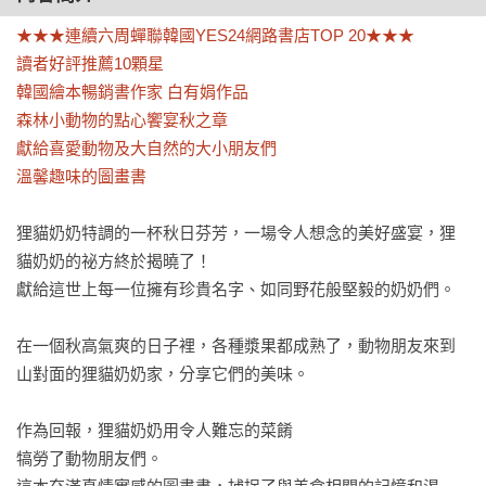
★★★連續六周蟬聯韓國YES24網路書店TOP 20★★★

讀者好評推薦10顆星

韓國繪本暢銷書作家 白有娟作品

森林小動物的點心饗宴秋之章

獻給喜愛動物及大自然的大小朋友們

溫馨趣味的圖畫書
狸貓奶奶特調的一杯秋日芬芳，一場令人想念的美好盛宴，狸
貓奶奶的祕方終於揭曉了！

獻給這世上每一位擁有珍貴名字、如同野花般堅毅的奶奶們。

在一個秋高氣爽的日子裡，各種漿果都成熟了，動物朋友來到
山對面的狸貓奶奶家，分享它們的美味。

作為回報，狸貓奶奶用令人難忘的菜餚

犒勞了動物朋友們。
