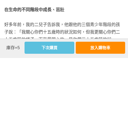
在生命的不同階段中成長、茁壯
好多年前，我的二兒子告訴我，他跟他的三個青少年階段的孩
子說：「我關心你們十五歲時的狀況如何，但我更關心你們二
十五歲時的樣子，而我最關心的，是你們三十五歲時的狀
況。」

庫存=5
下次購買
放入購物車
仔細想想，他的這種心情其實相當合理。十五歲時，父母最關
心的真的是孩子的學業。但如果想得遠一點，將他再過十年後
的發展連起來，二十五歲時已從大學或研究所畢業，開始工作
了。他是不是一個充滿自信與熱忱、全心投入工作的年輕人，
或者應該具備哪些素養與能力，父母不是更關心嗎？三十五歲
左右多半是成家立業的階段。該怎麼樣才能建立美滿的家庭，
培養良好的親子關係，好好過一生？

看更多
這本書的重點就是期望幫助你，如何能在生命的不同階段中成