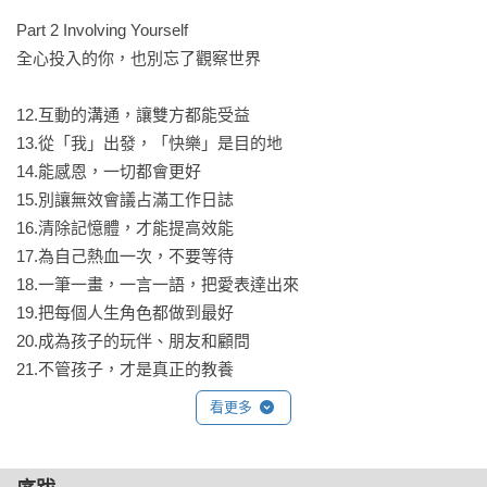
④ 終身學習擅長又熱愛的事情，夢想不被學歷所限。

Part 2 Involving Yourself

⑤ 了解孩子的獨特性，學會不為成績焦慮，尊重他們的任何決
全心投入的你，也別忘了觀察世界

定。

⑥ 當孩子的玩伴、朋友、顧問就好，不必當導師。

12.互動的溝通，讓雙方都能受益

⑦ 擴大舒適圈，勇於嘗試，冒點風險，維持成長型心態。

13.從「我」出發，「快樂」是目的地

⑧ 讓寬恕、包容、善良在你的每一天，占有優先排序權。

14.能感恩，一切都會更好

⑨ 給自己獨處的時間，感受有人分享時的喜悅，享受跟自己談
15.別讓無效會議占滿工作日誌

心的美好。

16.清除記憶體，才能提高效能

⑩ 做你喜歡做的事情，就能一輩子發光。

17.為自己熱血一次，不要等待

18.一筆一畫，一言一語，把愛表達出來

● 黑老師，我還想問！

19.把每個人生角色都做到最好

看完書還是不知道怎麼做？別擔心！

20.成為孩子的玩伴、朋友和顧問

每篇故事後附有【Plus +新亮點】：

21.不管孩子，才是真正的教養

22.放手，是父母的必修課

◎ 黑老師想跟你說：送給讀者最真誠的提醒與鼓勵，陪你看見
看更多
23.被肯定的人，會願意變得更好

更多的可能性。

24.相互陪伴，更要彼此尊重

◎ 行動力養成計畫：特別設計延伸練習，讀者可以跟著每項行