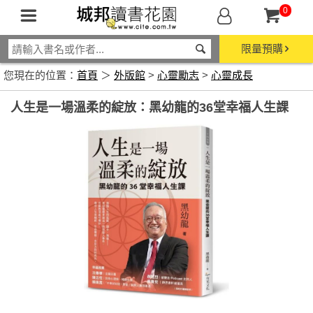
0
限量預購
您現在的位置：
首頁
＞
外版館
>
心靈勵志
>
心靈成長
人生是一場溫柔的綻放：黑幼龍的36堂幸福人生課