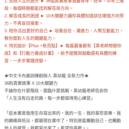
1. 去除人生的迷茫 ► 36個真實故事涵蓋青年、壯年、中年三階
段，每個時期都能找到解答與方向。

2. 解答成長的困惑 ► 10大關鍵力讓你具體知道該往哪個方向努
力，不再盲目摸索。

3. 陪你活出更好的自己 ► 培養自信、溝通力、人際互動能力，
教你面對人生的關鍵能力。

4. 特別設計【Plus +新亮點】► 每篇最後都有【黑老師想跟你
說】和【行動力養成計畫】，給予提醒與鼓勵還有具體的練
習，一步步實踐改變。
★中文卡內基訓練創辦人 黑幼龍 全新力作★

36則真實故事 X 10大關鍵力

不論你在什麼階段，面臨什麼挑戰，黑幼龍老師告訴你

「人生沒有白走的路，每一步都值得用心練習」

「這本書是我用生命寫出來的，我的一生、我的喜怒哀樂、我
的巔峰與低谷，都展現在書中了。特別是能觸動自己、也觸動
他人的感受，我都寫出來了。希望你喜歡。」
