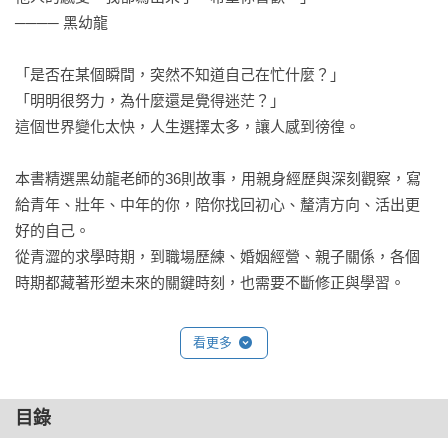
──── 黑幼龍

「是否在某個瞬間，突然不知道自己在忙什麼？」

「明明很努力，為什麼還是覺得迷茫？」

這個世界變化太快，人生選擇太多，讓人感到徬徨。

本書精選黑幼龍老師的36則故事，用親身經歷與深刻觀察，寫
給青年、壯年、中年的你，陪你找回初心、釐清方向、活出更
好的自己。

從青澀的求學時期，到職場歷練、婚姻經營、親子關係，各個
時期都藏著形塑未來的關鍵時刻，也需要不斷修正與學習。

人生的每個階段都很重要，但你知道該把重點放在哪裡嗎？

看更多
Preparing yourself——影響別人的第一步，是成為最好的自己

這個階段的你，必須真正認識自己，了解溝通與人際關係的重
要性，找到工作帶來的快樂。

目錄