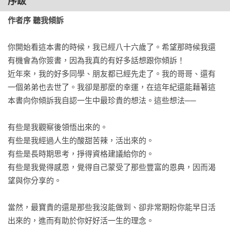
序跋
動做練習，用心思考、重新審視，一步步實踐「成就更好的自
Part 3 Being Yourself

己」。

作者序 聽我傾訴
活成你喜歡的樣子，是人生轉彎的開始

這本書，如同黑幼龍老師陪在你的身邊，在人生的每個轉彎
你開始看這本書的時候，我已經八十六歲了。希望那時候我還
25.笑容讓事情更順利

處，都能用安定的心，走更長遠的路，成就更好的自己！

有機會為你簽書，因為我真的有好多話想跟你傾訴！

26.練習真心讚美別人

近年來，我的好多同學、朋友都已經先走了。我的哥哥、還有
27.活著，就認真享受每一天

沈春華│金鐘主播

一個弟弟也去世了。我卻是那麼的幸運，在這年紀還能藉著這
28.任何時候，都是開始嘗試的最好時機

郝旭烈｜郝聲音Podcast主持人

本書向你傾訴我自認一生中最珍貴的想法。這些想法──

29.謝謝你一直都在

陳志恆｜諮商心理師、暢銷作家

30.終身學習，穩坐人生的第一志願

蔡青兒｜靜思書軒營運長

有些是我觀察後領悟出來的。

31.停止憂慮，專注當下

賴佩霞｜中華好好說話，學會創辦人兼理事長
有些是我經過人生的酸甜苦辣，活出來的。

32.留給世界最可愛的禮物

有些是長時期思考，掙得資格建議給你的。

33.每一天都值得緊緊抓住

有些是我覺得感恩，覺得自己蒙受了那些豐富的恩典，因而渴
34.你不必很偉大，但可以很善良

望與你分享的。

35.靜下來，傾聽內心的聲音

36.成就感，是一切的動力

當然，最寶貴的還是那些我沒能做到、卻非常期盼你能早日活
出來的，進而有助於你好好活一生的理念。

後記 好好過一生