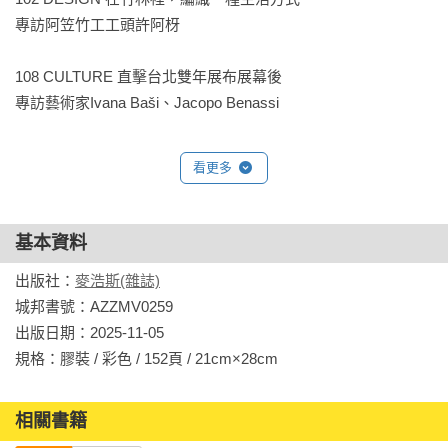
「台北蚤之市」創辦人Willy X 「舊物盛典」創辦人張家豪

專訪阿笠竹工工頭許阿枒

072 穿上古著，也穿上屬於自己的故事

108 CULTURE 直擊台北雙年展布展幕後

藝術家吳美琪 X 飾品設計師mEltEd potato

專訪藝術家Ivana Baši、Jacopo Benassi

078 千禧世代數位記憶如何化為潮流單品？

116 CULTURE 從合作開啟下個世代的藝術風景

洛杉磯新銳街頭品牌Drought

看更多
京都ACK藝博會X在地小眾探店

080 復古字體設計學

122 CULTURE 極致美學路上的醜陋與殘酷

專訪設計師陳冠穎、重生看板屋

基本資料
專訪《國寶》導演李相日

出版社：
麥浩斯(雜誌)
086 如何開始入手古董家具？

城邦書號：AZZMV0259

128 CULTURE 台漫出海日誌！日本航線的風景與挑戰

專訪資深家具藏家Design Mania麥克雞塊

出版日期：2025-11-05

專訪漫畫家高妍X蓋亞文化X文策院

規格：膠裝 / 彩色 / 152頁 / 21cm×28cm                
088 我們的音樂記憶：華語經典 X 新世代懷舊

132 LIFESTYLE 登入觀瀾島！越南旅遊新提案

《國語作業簿》主理人DJ賴皮 X 椅子樂團

開箱觀瀾島悅椿度假酒店&周邊景點

相關書籍
094 回到未來！影視裡的復古未來主義
