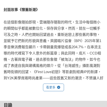
封面故事《懷舊新潮》
在這個影像隨拍即現、雲端隨存隨取的時代，生活中每個微小
的瞬間似乎都能被數位化、保存與分享。然而，就在一切觸手
可及之時，人們也開始回望過去，重新迷戀上那些舊的事物，
並賦予它們新的形貌與意義。英國唱片協會（BPI）2025年第1
季音樂消費報告顯示，卡帶銷量竟爆發成長204.7%，在串流主
導的時代裡寫下令人意外的新篇章；與此同時，底片、CCD相
機、古著與電子雞，過去那些象徵「被淘汰」的物件，如今也
成了表達自我與建構風格的媒介。從「台灣感性」攝影風潮對
舊時街頭的回望、《First Love初戀》等影劇對經典IP的新譯，
到Y2K美學席捲時尚產業——這些既舊又新的潮流，不禁讓人好
奇，在速度與效率成為日常的今天，為什麼我們仍被過去的事
看更多
物所吸引？而當「懷舊」成為一種潮流，我們究竟在懷念什
麼？

目錄