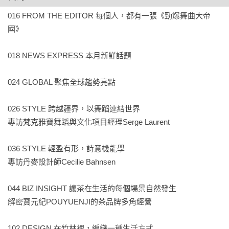
專題試著從時尚、設計、音樂、影視等多元視角，走進消逝地
016 FROM THE EDITOR 每個人，都有一張《勁爆舞曲大帝
景、舊物市集、古著、復古字體、古董家具、華語金曲、復古
國》

未來主義等不同世界，看創意人如何讓懷舊不只是複製過去，
而是透過再詮釋與轉化，成為一種活在當下的創意語彙。這不
018 NEWS EXPRESS 本月新鮮話題

只是一次關於懷舊的整理，更是對「此刻」的提問：當老物、
老歌、老畫面再次被拾起，留下的如何不只是記憶，而是一種
024 GLOBAL 聚焦全球趨勢亮點

持續創新的感性？

026 STYLE 跨越疆界，以舞蹈連結世界

052 聚焦5大趨勢！懷舊浪潮的此時此刻

專訪梵克雅寶舞蹈與文化項目經理Serge Laurent

054 透過鏡頭，走進懷舊的日常

036 STYLE 輕盈有形，詩意機能學

攝影師金本凜太朗、彭一航

專訪丹麥設計師Cecilie Bahnsen

060 藝術就在城市新舊縫隙中

044 BIZ INSIGHT 讓茶在生活的每個場景自然發生

跟著場外OFF-SITE踏入橋下

解密寶元紀POUYUENJI的茶品牌多角經營

066 市集裡的舊物人生

102 DESIGN 在竹林裡，編織一種生活方式
