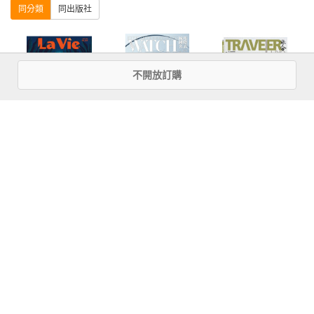
同分類
同出版社
138 LIFESTYLE 一貫一口、一握之間，江戶前壽司的究極美味

專訪漫威美術指導 Kasra Farahani

專訪亘一郎KOICHIRO、鮨嘉仁

100 經典不敗！編輯的神片清單
144 VIVA GOURMET 季節流轉，在地旬味的五感體驗
不開放訂購
號
La Vie 8月號／
城邦國際名表
《TRAVELER
2026第268期
IWW NO.171
Luxe旅人誌》訂
閱30期 新訂戶加
贈1期／續訂戶加
贈2期 享好禮《出
more
發！首爾自助旅
優惠活動快訊
行2024-2025─一
看就懂 旅遊圖解
Step by Step+出
發!京阪神自助旅
行2023-2024：一