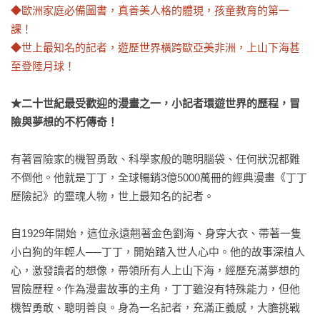
◆歐洲家庭必備圖書，真善美人格的體現，孩童教育的第一
課！

◆世上最知名的記者，遊歷世界橫跨歐亞美非洲，上山下海甚
至登陸月球！
★二十世紀最受歡迎的漫畫之一，小記者環遊世界的歷程，冒
險與夢想的不朽傳奇！
有著冒險家的機智勇敢、科學家般的聰明腦袋、任何狀況都難
不倒他。他就是丁丁，全球暢銷3億5000萬冊的經典漫畫《丁丁
歷險記》的靈魂人物，世上最知名的記者。

自1929年開始，這位永遠翹著金色劉海、身穿大衣、帶著一隻
小白狗的年輕人──丁丁，開始踏入世人心中。他的故事深植人
心，激發讀者的想像，帶領所有人上山下海，經歷充滿夢想的
冒險歷程。作為漫畫故事的主角，丁丁雖沒有特殊能力，但他
機智勇敢、聰明善良。身為一名記者，充滿正義感，大膽挑戰