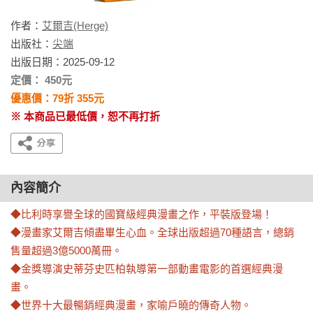
作者：
艾爾吉(Herge)
出版社：
尖端
出版日期：2025-09-12
定價： 450元
優惠價：79折 355元
※ 本商品已最低價，恕不再打折
內容簡介
◆比利時享譽全球的國寶級經典漫畫之作，平裝版登場！

◆漫畫家艾爾吉傾盡畢生心血。全球出版超過70種語言，總銷
售量超過3億5000萬冊。

◆金獎導演史蒂芬史匹柏執導第一部動畫電影的首選經典漫
畫。

◆世界十大最暢銷經典漫畫，家喻戶曉的傳奇人物。
