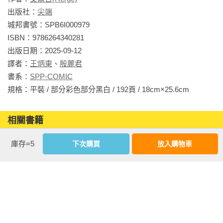
出版社：
尖端
‧法國前總統夏爾．戴高樂──「丁丁是我在國際上唯一的對
城邦書號：SPB6I000979

手」。他在記者會上回應記者詢問「請問晚上在床頭放著什麼
ISBN：9786264340281

書？」，回答的正是《丁丁歷險記》！

出版日期：2025-09-12

譯者：
王炳東
、
殷麗君
‧國際名導史蒂芬．史匹柏──「我第一次讀到這本書，丁丁就
書系：
SPP-COMIC
一直出現在我腦中！我們注定要合作。」他早在1983年就買下
規格：平裝 / 部分彩色部分黑白 / 192頁 / 18cm×25.6cm                
了《丁丁歷險記》的部分電影版權，在2011年讓丁丁登上大螢
幕，榮獲43項提名及第69屆金球獎獲得「最佳動畫」名譽。

相關書籍
‧比利時國王也曾說「丁丁是我們國家最好的大使。當我訪問
同作者
同書系
同分類
同出版社
庫存=5
下次購買
放入購物車
某個國家時，我發現他早已經在那裡了。」可見《丁丁》在全
球的知名程度！

‧「史上最貴的漫畫」！《丁丁歷險記》的一張手稿，以天價
155萬歐元成交，是目前為止單張漫畫拍賣的最高金額，使《丁
丁歷險記》成為史上最貴的漫畫。
