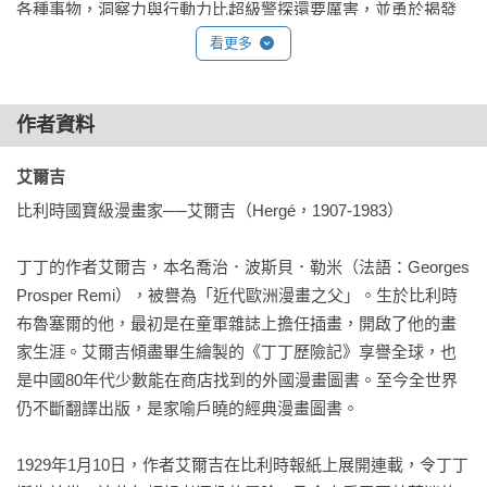
各種事物，洞察力與行動力比超級警探還要厲害，並勇於揭發
社會的黑暗。他深受大家喜愛，成為了家喻戶曉的傳奇記者，
看更多
並可說是世上最著名的漫畫主角之一。

由比利時漫畫家艾爾吉所創作的《丁丁歷險記》，內容以冒險
作者資料
故事作為主軸，同時帶有幻想科學的成分，並將真實歷史巧妙
艾爾吉 
地虛實融合，透過丁丁的眼睛見證二十世紀的重大事件。24篇
精采的故事，講述丁丁和他的夥伴們足跡遍及全球的種種奇
比利時國寶級漫畫家──艾爾吉（Hergé，1907-1983）

遇，不論是蘇聯統治下的俄羅斯、黑幫和小偷橫行的美國芝加
哥、打擊跨國販毒集團、深入南美洲叢林、挖掘深海中價值連
丁丁的作者艾爾吉，本名喬治．波斯貝．勒米（法語：Georges 
城的寶藏、甚至登上月球！透過作者簡單俐落卻不忘細節的作
Prosper Remi），被譽為「近代歐洲漫畫之父」。生於比利時
畫風格，以暢快的節奏引領著讀者，彷彿跟著丁丁遊歷世界。

布魯塞爾的他，最初是在童軍雜誌上擔任插畫，開啟了他的畫
家生涯。艾爾吉傾盡畢生繪製的《丁丁歷險記》享譽全球，也
書中還有各個充滿魅力的配角，像是丁丁的最佳拍檔小狗米
是中國80年代少數能在商店找到的外國漫畫圖書。至今全世界
魯、嗜酒如命卻豪爽正直的哈達克船長、耿直但糊塗的杜龐和
仍不斷翻譯出版，是家喻戶曉的經典漫畫圖書。

杜邦警探兄弟、重聽的發明天才向日葵教授……隨著作者巧妙
的劇情安排，他們產生各種碰撞，還有更多誤會和笑料。每場
1929年1月10日，作者艾爾吉在比利時報紙上展開連載，令丁丁