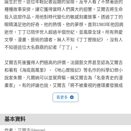
冒險都是那樣緊張刺激、卻又詼諧幽默地令人會心一笑。

誕生於世。這位年輕記者逗趣的冒險，及令人看了不禁著迷的
種種故事安排，讓它獲得當時人們廣大的迴響。艾爾吉將生命
主角丁丁懲惡揚善，倡導反戰及和平思想，每一段驚險的故事
投入這部作品，用他對時代變化的敏感刻畫故事，透過丁丁的
總是透過他的機智勇敢化險為夷，令人不斷回味。這位年輕記
眼睛滿足他的好奇、他的熱情、他的夢想。直到1983年他因病
者的冒險故事已存在近百年的歲月，時間並沒有磨損丁丁在讀
逝世，丁丁已陪伴世人超過半個世紀，並風靡全球。所有熱愛
者心中的地位，反而讓丁丁變得更有魅力。直至今日他依然擁
文學、漫畫、藝術的讀者，無人不知《丁丁歷險記》，沒有人
有眾多忠實粉絲，受到全球不分年齡層讀者喜愛。

不知道這位大名鼎鼎的記者「丁丁」。

★《丁丁歷險記》影響無遠弗屆，各界名人盛讚，更成為歷史
艾爾吉死後獲得人們極高的評價，法國藝文界甚至認為艾爾吉
標的！
和著有《海底兩萬里》、《地心歷險記》等名作的科學幻想小
說家朱爾．凡爾納可以並駕齊驅，稱艾爾吉為「名垂青史的漫
‧1979年，丁丁的50歲慶典。美國的現代藝術之王安迪．沃荷
畫家」。有的評論也說，艾爾吉「將不被重視的連環畫發展成
特地為艾爾吉創作了一系列畫像。比利時郵局為此發行了紀念
了偉大的藝術，和電影並肩媲美」，說他是「兒童的良師益
看更多
郵票，丁丁博物館也舉辦了慶祝活動。

友」。艾爾吉為漫畫奪得極高的榮譽，也為歐洲漫畫的發展做
出了偉大的貢獻。
‧1982年，在作者艾爾吉的75歲生日時，比利時天文協會以他
基本資料
之名為一顆新發現的行星命名，艾爾吉行星就位於火星和木星
之間。

作者：
艾爾吉(Herge)