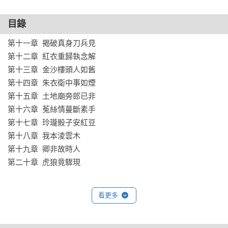
目錄
第十一章  揭破真身刀兵見

第十二章  紅衣重歸執念解

第十三章  金沙樓頭人如舊

第十四章  朱衣衛中事如煙

第十五章  土地廟旁郎已非

第十六章  菟絲情蔓斷素手

第十七章  玲瓏骰子安紅豆

第十八章  我本淩雲木

第十九章  卿非故時人

第二十章  虎狼竟驟現

看更多