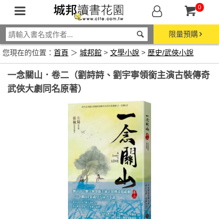
0
限量預購
您現在的位置：
首頁
＞
城邦館
>
文學小說
>
歷史/武俠小說
一念關山．卷二（劉詩詩、劉宇寧領銜主演古裝傳奇
武俠大劇同名原著）