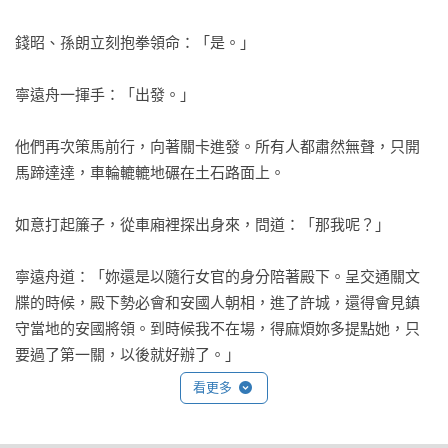
錢昭、孫朗立刻抱拳領命：「是。」

寧遠舟一揮手：「出發。」 

他們再次策馬前行，向著關卡進發。所有人都肅然無聲，只開
馬蹄達達，車輪轆轆地碾在土石路面上。 

如意打起簾子，從車廂裡探出身來，問道：「那我呢？」 

寧遠舟道：「妳還是以隨行女官的身分陪著殿下。呈交通關文
牒的時候，殿下勢必會和安國人朝相，進了許城，還得會見鎮
守當地的安國將領。到時候我不在場，得麻煩妳多提點她，只
要過了第一關，以後就好辦了。」

看更多
他一頓，放緩了馬蹄，與馬車並行，輕聲叮嚀道：「妳也要小
心，萬一遇到之前的仇家，務必不要衝動，等會合之後，我們