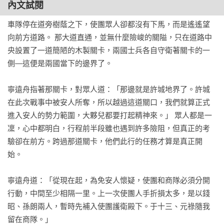
內文試閱
車隊停在道旁樹蔭之下，使團眾人卻都沒有下馬，而是遙遙望
向前方道路。 那大道直通，並無什麼險峻的關隘，只在道路中
央設置了一道簡陋的木製關卡，兩國士兵各自守衛著關卡的一
側—這便是兩國當下的邊界了。 

寧遠舟指著那關卡，對眾人道：「那邊就是許城地界了。許城
在此次戰事中被安人所奪，所以越過這道關口，我們就算正式
進入安人的勢力範圍，大夥兒都要打起精神來。」 眾人都是一
凜，心中都明白，行程前半段雖也遇到許多險阻，但真正的考
驗卻在前方。跨過那道關卡，他們此行的任務才算是真正開
始。 

寧遠舟道：「從現在起，為免安人懷疑，使團和商隊必須分開
行動，中間至少相隔一里。上一次使團人手折損太多，是以錢
昭、孫朗兩人，暫時先補入使團護衛殿下。于十三、元祿隨我
留在商隊。」 
