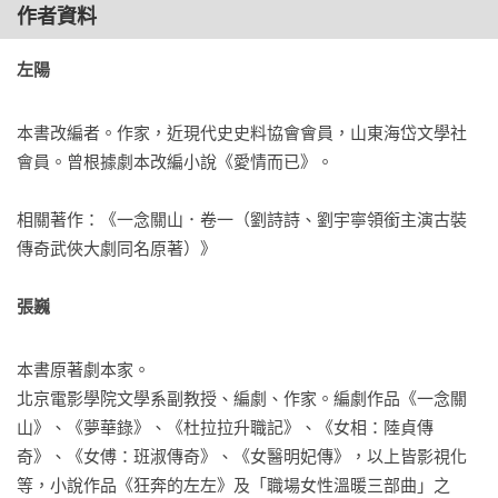
再一起想辦法。」 

作者資料
左陽 
如意一抿唇，長睫下便掩了些笑意，抬手一指頭上幕籬，道：
「女官都要戴這個，沒人認得出我。就算遇上了仇家，該小心
的也是他們，而不是我。」

本書改編者。作家，近現代史史料協會會員，山東海岱文學社
會員。曾根據劇本改編小說《愛情而已》。

說完便轉身回到馬車裡。 錢昭驅馬跟在車後，不動聲色地觀察
著他們的交談，面無表情。 如意一回到車廂裡，楊盈便好奇地
相關著作：《一念關山．卷一（劉詩詩、劉宇寧領銜主演古裝
湊上前來，問道：「妳跟遠舟哥哥說什麼呢？這兩天總覺得你
傳奇武俠大劇同名原著）》

們變得有點怪怪的。」 

張巍 
如意提醒道：「進入安國之後，妳只能叫他寧掌櫃，叫我任女
官。」 

本書原著劇本家。

北京電影學院文學系副教授、編劇、作家。編劇作品《一念關
楊盈隨口應了聲「哦」，便目光炯炯地追問道：「那寧掌櫃和
山》、《夢華錄》、《杜拉拉升職記》、《女相：陸貞傳
任女官剛才說什麼呢？」

奇》、《女傅：班淑傳奇》、《女醫明妃傳》，以上皆影視化
等，小說作品《狂奔的左左》及「職場女性溫暖三部曲」之