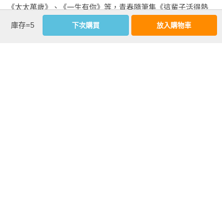
 如意避而不答，反要教導她：「馬上就要見到安國的守將王遠
《太太萬歲》、《一生有你》等，青春隨筆集《這輩子活得熱
了，妳還是再看看卷宗，多準備一下吧。」 

氣騰騰》。

庫存=5
下次購買
放入購物車
楊盈抱怨著：「那些東西我都會背了，我就是緊張，才想跟妳
相關著作：《一念關山．卷一（劉詩詩、劉宇寧領銜主演古裝
多說說話......」說著便又湊上前，絮絮叨叨地跟如意說著：「昨
傳奇武俠大劇同名原著）》
天晚上，我又夢到青雲啦，我夢到他送我最喜歡的小兔子，還
夢到他說想我了。如意姐，我覺得妳那天說得不對，我問過于
十三了，他說他一忙起來也經常會把他相好的小娘子忘了，但
看更多
不管什麼時候，她都會是他最重要的人......」 

基本資料
如意瞟她一眼，「妳怎麼不問問他有多少個相好的小娘子？」 

作者：
左陽
、
張巍
楊盈愕然，沒料到最溫柔體貼的于十三竟有不止一個相好的小
出版社：
奇幻基地
娘子，嘟起嘴不再說話了。她忽地瞧見如意手中攥著個木偶，
城邦書號：1HO173

正無意識地把玩著，又好奇地湊上去細看：「這是什麼？」 

ISBN：9786267749043

出版日期：2025-07-31

如意卻立刻將木偶塞回袖子裡，楊盈不敢纏她，只好強掩住好
書系：
境外之城
奇，去尋旁的東西來分散緊張。 馬車緩緩停在關卡前。 錢昭已