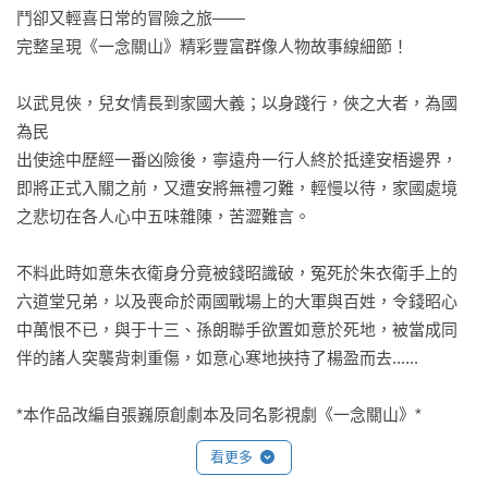
鬥卻又輕喜日常的冒險之旅——

完整呈現《一念關山》精彩豐富群像人物故事線細節！

以武見俠，兒女情長到家國大義；以身踐行，俠之大者，為國
為民

出使途中歷經一番凶險後，寧遠舟一行人終於抵達安梧邊界，
即將正式入關之前，又遭安將無禮刁難，輕慢以待，家國處境
之悲切在各人心中五味雜陳，苦澀難言。

不料此時如意朱衣衛身分竟被錢昭識破，冤死於朱衣衛手上的
六道堂兄弟，以及喪命於兩國戰場上的大軍與百姓，令錢昭心
中萬恨不已，與于十三、孫朗聯手欲置如意於死地，被當成同
伴的諸人突襲背刺重傷，如意心寒地挾持了楊盈而去......

*本作品改編自張巍原創劇本及同名影視劇《一念關山》*
看更多