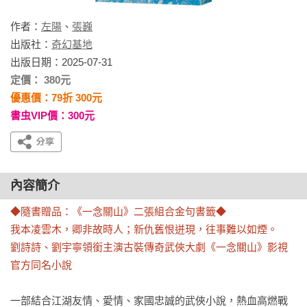
作者：
左陽
、
張巍
出版社：
奇幻基地
出版日期：2025-07-31
定價： 380元
優惠價：79折 300元
書虫VIP價：300元
內容簡介
◆隨書贈品：《一念關山》二張組合金句書籤◆

我本凌雲木，卿非故時人；新仇舊恨迸現，往事難以如煙。

劉詩詩、劉宇寧領銜主演古裝傳奇武俠大劇《一念關山》影視
官方同名小說
一部結合江湖友情、愛情、家國忠誠的武俠小說，熱血高燃戰