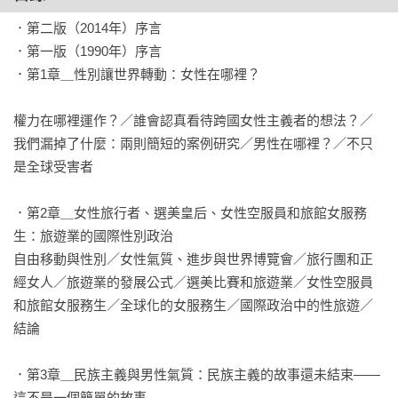
●「香蕉」——國際農業
．第二版（2014年）序言

政府和跨國公司依靠並操縱性別觀念來實現其逐利或政治目
．第一版（1990年）序言

的。女性在香蕉政治中的角色和影響不容小覷，「香蕉女郎」
．第1章＿性別讓世界轉動：女性在哪裡？

更是香蕉工會運動的積極參與者。關於香蕉的全部性別故事正
是一場複雜的、多樣的國際政治運動。

權力在哪裡運作？／誰會認真看待跨國女性主義者的想法？／
我們漏掉了什麼：兩則簡短的案例研究／男性在哪裡？／不只
●「海灘」——國際旅遊
是全球受害者

旅遊起始地和目的地社會中男女性情的觀念，以及兩者在現實
的體現，反映旅遊業及其當前形勢的政治議程。男性掌握了女
．第2章＿女性旅行者、選美皇后、女性空服員和旅館女服務
性對自我安全感和價值感的能力一直是旅遊政治演變的核心；
生：旅遊業的國際性別政治

例如，使她們成為空姐、酒店管家、妓女、地陪、導遊等角
自由移動與性別／女性氣質、進步與世界博覽會／旅行團和正
色。

經女人／旅遊業的發展公式／選美比賽和旅遊業／女性空服員
和旅館女服務生／全球化的女服務生／國際政治中的性旅遊／
●「基地」——國際軍事及外交
結論

許多女性的生活與海外軍事基地密切相關：士兵妻子、女兵和
為士兵提供性服務的女性。不同女性在軍事基地的經歷揭示了
．第3章＿民族主義與男性氣質：民族主義的故事還未結束——
性別化的政策，即通過將女性變成「性或意識形態對手」，仰
這不是一個簡單的故事
