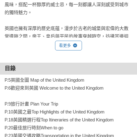
風味，搭配一杯醇厚的威士忌，每一刻都讓人深刻感受到城市
的獨特魅力。

英國也擁有深厚的歷史底蘊，漫步於古老的城堡與宏偉的大教
堂遺跡之間，帝王、皇后與平民的故事穿越時空，彷彿耳邊迴
響，邀請旅人展開一場時光之旅；瀰漫濃濃學術氣息的牛津和
看更多
劍橋，誕生無數學者和科學家，獨樹一格的英倫學院風格更令
人流連忘返。

目錄
對熱愛自然的人來說，則能在英國多樣的自然景觀中找到慰
P.5英國全圖 Map of the United Kingdom

藉，從詩人靈感的源泉湖區，到蘇格蘭壯麗的湖泊，每一處風
P.6歡迎來到英國 Welcome to the United Kingdom

景都美得令人屏息，沉浸在大自然的寧靜之中。

P.9旅行計畫 Plan Your Trip

電影、影集、文學場景巡禮

P.10英國之最Top Highlights of the United Kingdom

從銀幕到文學，英國擁有許多令人難忘的場景！

P.18英國精選行程Top Itineraries of the United Kingdom

除了《福爾摩斯》，人氣最高的當屬《哈利波特》，吸引世界
P.20最佳旅行時刻When to go

各地的粉絲前往倫敦、牛津、蘇格蘭等地朝聖，而湖區的秀麗
P.23英國交通攻略Transportation in the United Kingdom
