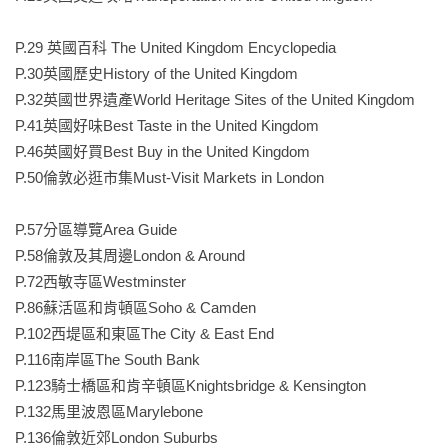
景致孕育出不少文學、藝術家，像是創造彼得兔的畢翠絲‧波
特(Beatrix Potter)和浪漫詩人威廉‧華滋華斯(William 
P.29 英國百科 The United Kingdom Encyclopedia

Wordsworth)。

P.30英國歷史History of the United Kingdom

巴斯的喬治式建築及莊園宅邸保存完善，像是珍‧奧斯汀的改
P.32英國世界遺產World Heritage Sites of the United Kingdom  

編作品、2012年版《悲慘世界》、Netflix影集《柏捷頓家族：名
P.41英國好味Best Taste in the United Kingdom

門韻事》等都到這裡取景，完美呈現英國的歷史與魅力。

P.46英國好買Best Buy in the United Kingdom

P.50倫敦必逛市集Must-Visit Markets in London

必逛特色市集&市場

倫敦的市集文化源遠流長，融合了歷史、創意與當地生活氣
P.57分區導覽Area Guide

息，因此逛市集也是倫敦的代表性行程之一！

P.58倫敦及其周邊London & Around 

從古老的交易市場到充滿設計感的創意市集，每個角落都蘊藏
P.72西敏寺區Westminster

著獨特的故事與風格。不論是尋找古董珍品、感受本土設計品
P.86蘇活區和肯頓區Soho & Camden

牌的魅力，還是品嚐來自世界各地的美食，倫敦的市集總能帶
P.102西堤區和東區The City & East End

來驚喜，更深入體驗這座城市的多元風貌。

P.116南岸區The South Bank

P.123騎士橋區和肯辛頓區Knightsbridge & Kensington

流行文化發源地

P.132馬里波恩區Marylebone

「披頭四」是史上最偉大的搖滾樂團，他們發跡的利物浦成了
P.136倫敦近郊London Suburbs
