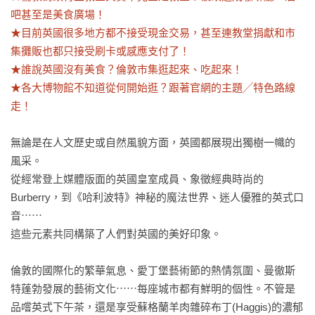
吧甚至是美食廣場！

★目前英國很多地方都不接受現金交易，甚至連教堂捐獻和市
集攤販也都只接受刷卡或感應支付了！

★誰說英國沒有美食？倫敦市集逛起來、吃起來！

★各大博物館不知道從何開始逛？跟著官網的主題╱特色路線
走！
無論是在人文歷史或自然風貌方面，英國都展現出獨樹一幟的
風采。

從經常登上媒體版面的英國皇室成員、象徵經典時尚的 
Burberry，到《哈利波特》神秘的魔法世界、迷人優雅的英式口
音⋯⋯

這些元素共同構築了人們對英國的美好印象。

倫敦的國際化的繁華氣息、愛丁堡藝術節的熱情氛圍、曼徹斯
特蓬勃發展的藝術文化⋯⋯每座城市都有鮮明的個性。不管是
品嚐英式下午茶，還是享受蘇格蘭羊肉雜碎布丁(Haggis)的濃郁