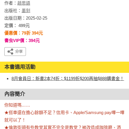
作者：
趙思語
出版社：
墨刻
出版日期：2025-02-25
定價： 499元
優惠價：79折 394元
書虫VIP價：394元
本書適用活動
8月會員日：新書2本74折；$1199折$200再抽$888購書金！
內容簡介
你知道嗎……

★搭車還在擔心餘額不足？信用卡、Apple/Samsung pay嗶一嗶
就可以了！

★倫敦街頭有些教堂其實不完全是教堂？被改造成咖啡廳、酒