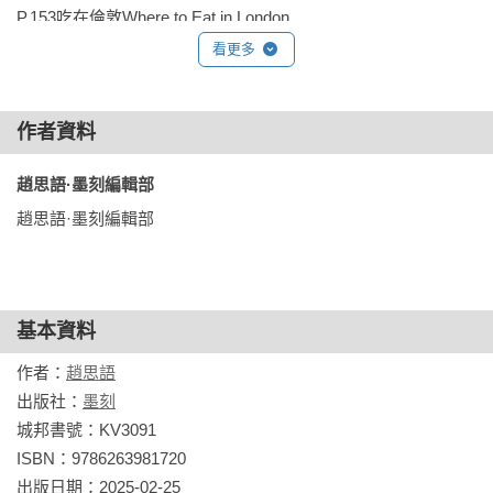
樂迷的聖地。無論是披頭四故事館、傳奇的洞穴俱樂部，還是
P.153吃在倫敦Where to Eat in London

街頭巷尾的壁畫與雕塑，都能感受到披頭四留下的深遠影響。

P.160買在倫敦Where to Buy in London

看更多
「英超聯賽」是世界最頂級的足球聯賽，擁有無數狂熱球迷。
P.169住在倫敦Where to Stay in London

來到英國，當然不能錯過這股熱血沸騰的足球文化！親臨現場
觀賽，感受震耳欲聾的球迷吶喊，絕對是難忘的體驗。

作者資料
P.172英格蘭南部Southern England

P.176劍橋Cambridge

【本書特色】

趙思語·墨刻編輯部 
P.183牛津Oxford

～遊賞英國的多元面貌

P.194史特拉福Straford-Upon-Avon 

趙思語·墨刻編輯部
英倫三島上有著英格蘭、蘇格蘭、威爾斯、愛爾蘭4個各自擁有
P.199巴斯Bath

獨特文化的地區，本書引領讀者走逛各地的博物館、美術館、
P.206沙里斯貝利Salisbury

教堂和城堡，讓讀者能深入認識日不落王國輝煌的歷史、豐富
P.210肯特伯里Canterbury

多元的文化，玩得充實、滿足！

基本資料
P.215多佛Dover

P.218布萊頓Brighton 

作者：
趙思語
～深入英國大城小鎮

P.221溫徹斯特Winchester

出版社：
墨刻
大倫敦地區、牛津、劍橋、曼徹斯特、利物浦、湖區、愛丁
P.226南安普敦Southampton

城邦書號：KV3091

堡，本書囊括新興的旅遊景點、經典的觀光路線，搭配詳盡的
P.228彭贊斯Penzance

ISBN：9786263981720

城市地圖和交通攻略，一書在手，處處發現驚喜，暢遊英國，
出版日期：2025-02-25

情不自禁地愛上這個風情迷人、多樣的國家！
