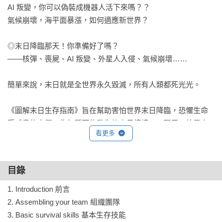
AI 叛變，你可以偽裝成機器人活下來嗎？？

氣候崩壞，海平面暴漲，如何適應新世界？

◎末日降臨那天！你準備好了嗎？

——核彈、喪屍、AI 叛變、外星人入侵、氣候崩壞……

簡單來說，末日就是全世界永久毀滅，所有人類都死光光。

《圖解末日生存指南》旨在幫助害怕世界末日降臨，恐懼生命
受威脅的人們，為每種可能發生的末日情境——殭屍、外星人
看更多
入侵、核災、氣候危機、小行星撞地球、病毒、機器人叛變
——做好萬全準備，但……不要期待真的有用就是了。

目錄
翻開這本書，你可以學到關鍵生存技能、組織完美的生存團
隊、學會理想的求生Plan A（沒用的話還有Plan B）……如果不
1. Introduction 前言

幸都失敗了，當遇到喪屍想將你四分五裂時，你還是知道哪裡
2. Assembling your team 組織團隊

被咬傷會比較舒服（？）。

3. Basic survival skills 基本生存技能
