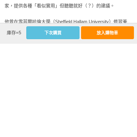
《啟示錄》。《啟示錄》裡寫了一堆關於末日的預言和預示，
家，提供各種「看似實用」但聽聽就好（？）的建議。

反正在故事最後就是邪不勝正。

他曾在雪菲爾哈倫大學（Sheffield Hallam University）修習美
《啟示錄》裡都是一些奇奇怪怪的描述，例如彩虹圍繞的王
術，學到了一些技能，雖然派不上多少用場（？？）。目前，
庫存=5
下次購買
放入購物車
座、24個頭戴金冠的長者，還有4隻身上長滿眼睛和翅膀的生物
他在英國西南方的威爾特郡（Wiltshire）馬爾堡區
——牠們分別長著獅子、牛犢、男人和飛鷹的頭。在這亂七八
（Marlborough） 經營設計工作室，繼續用插圖解釋這個荒謬的
糟的末日，所有人都面臨最後的審判，世界也即將毀滅。這本
世界。

書真的有夠狂，但還是比《達文西密碼》好看。

值得一提的是——他還創下了 100 公尺布袋跳（100m Sack 
現在，大家說到「末日」，通常會聯想到一些大災難和世界的
Race）世界紀錄，這項壯舉在 2018 年之前都沒人能超越
結束。你可能會特別強調是殭屍末日，或是核災末日，有時候
（？？？）。

甚至又殭屍又核災的，有夠悲慘。要是真有核子殭屍來襲，我
們是要怎麼做準備啦？！

至今已出版 9 本暢銷圖解指南，包括：

《圖解大人生存指南》（How to Adult）

歷史上的末日

《圖解末日生存指南》（How to Apocalypse）

末日其實也不是什麼新鮮事，以前也發生過很多次幾乎算末日
《圖解宿醉生存指南》（How to Hangover）

等級的大災難，人類都勉強撐了過去。我們好不容易度過這麼
《圖解素食生存指南》（How to Vegan）
