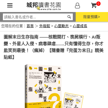
0
限量預購
您現在的位置：
首頁
＞
外版館
>
心靈勵志
>
心靈成長
圖解末日生存指南 ——核戰開打、喪屍橫行、AI叛
變、外星人入侵、病毒肆虐……只有懂得生存，你才
能笑到最後！（瘋掉）【隨書贈『完蛋ㄌ末日』精美
貼紙】