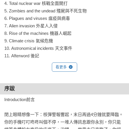
4. Total nuclear war 核戰全面開打

這本「末日」生存手冊，活用各種資訊圖表和插圖——白痴惡
5. Zombies and the undead 殭屍與不死生物

搞、笑到瘋掉，無論世界末日來不來，只要擁有這本書這本
6. Plagues and viruses 瘟疫與病毒

書，說不定你就是那個有機會能笑到最後的人！ 

7. Alien invasion 外星人入侵

8. Rise of the machines 機器人崛起

◎幽默 × 圖解 × 生存技能

9. Climate crisis 氣候危機

——無論世界怎麼毀滅，你都能笑著活下來！

10. Astronomical incidents 天文事件

11. Afterword 後記
★ 超實用求生指南：不管是核戰、瘟疫、機器人崛起，還是氣
看更多
候危機，都有因應對策！ 

★ 瘋狂幽默圖解：用最輕鬆有趣的方式，學會如何在最糟的世
界中求生。

序跋
★ 末日生存測驗：你是「英雄級倖存者」還是「5 分鐘便當隊
Introduction前言

員」？測了就知道！

閉上眼睛想像一下：核彈警報響起，末日再過4分鐘就要降臨。
◎讀完這本書你將掌握一些（可能用不上的）生存技巧

你的手機叮叮咚咚叫個不停，一堆人傳訊息跟你永別，你只能
——獻給想了解末日冷知識，又希望人生有所成長的你