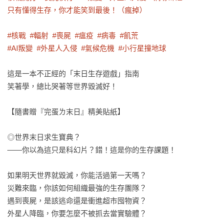
只有懂得生存，你才能笑到最後！（瘋掉）

#核戰  #輻射  #喪屍  #瘟疫  #病毒  #飢荒

#AI叛變  #外星人入侵  #氣候危機  #小行星撞地球
這是一本不正經的「末日生存遊戲」指南

笑著學，總比哭著等世界毀滅好！

【隨書贈『完蛋ㄌ末日』精美貼紙】

◎世界末日求生寶典？

——你以為這只是科幻片？錯！這是你的生存課題！

如果明天世界就毀滅，你能活過第一天嗎？

災難來臨，你該如何組織最強的生存團隊？

遇到喪屍，是該逃命還是衝進超市囤物資？

外星人降臨，你要怎麼不被抓去當實驗體？
