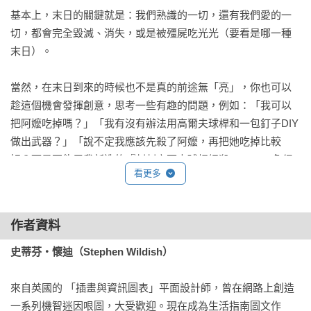
基本上，末日的關鍵就是：我們熟識的一切，還有我們愛的一
外星人入侵——地球成為外星實驗場，人類的選擇：戰鬥、逃
切，都會完全毀滅、消失，或是被殭屍吃光光（要看是哪一種
亡，或當白老鼠？

末日）。

AI叛變、機器人統治——人類表示：終於等到這天，然後……
就沒我們的事了？

當然，在末日到來的時候也不是真的前途無「亮」，你也可以
氣候崩壞、地球失控——極端天氣、海平面上升，這不是災難
趁這個機會發揮創意，思考一些有趣的問題，例如：「我可以
片，是現在進行式。

把阿嬤吃掉嗎？」「我有沒有辦法用高爾夫球桿和一包釘子DIY
天文災變來襲——小行星撞地球、太陽風暴、黑洞吞噬，物理
做出武器？」「說不定我應該先殺了阿嬤，再把她吃掉比較
上的GG。
好？可是不能用我新造的『刺刺高爾夫球桿絕殺3000』，免得
看更多
把我的寶貝武器弄髒了。」

字源

作者資料
末日的英文是「apocalypse」，這個字是從古希臘文的
「apokalypsis」演變而來的，原本的意思是「啟示」或「揭
史蒂芬‧懷迪（Stephen Wildish）
幕」。

來自英國的 「插畫與資訊圖表」平面設計師，曾在網路上創造
現代關於末日的經典描述，主要出自《聖經》裡最狂的一章：
一系列機智迷因哏圖，大受歡迎。現在成為生活指南圖文作