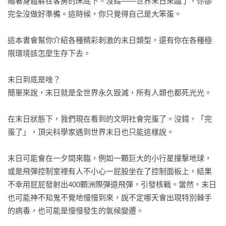
縮著身體躲在客房的床底下。沒錯——世界末日來臨了，你卻
（？？）

完全沒做好準備。這時候，你只覺得自己是大笨蛋。

末日主題狂熱者（世界怎樣毀滅都很興奮）

這本書會幫你介紹各種精彩刺激的末日類型，還有你在各種極
科幻（末日）片愛好者（總認為自己是活到最後的人）

限環境該怎麼生存下去。

宅宅和遊戲玩家（現實活不下去，至少能在遊戲裡求生）

喜歡冷知識的人（不懂點喪屍KNOW-HOW怎麼可以？）

末日到底是啥？

生活苦悶的學生和上班族（比起報告和KPI，末日有趣多了）

簡單來說，末日就是全世界永久毀滅，所有人類也都死光光。

害怕未知危機的人（還會怕就對了！！）

在末日狀態下，我們現在看到的文明社會完蛋了。沒錯，「完
◎各種末日情境及其影響

蛋了」，頂尖科學家遇到世界末日也只能這樣說。

——剉咧等，每一種都超硬，活下去真的不容易！

末日可能會在一夕間來臨，例如一顆巨大的小行星撞擊地球，
核戰全面開打——轟！核彈齊發、輻射汙染蔓延，人類文明直
或是飛彈控制室裡有人不小心一屁股坐在了控制面板上，結果
接歸零。

不幸用屁屁發射出400顆洲際彈道飛彈，引發核戰。當然，末日
喪屍病毒大爆發——死者復活，活人變喪屍，世界正式進入恐
也可能神不知鬼不覺地慢慢到來，說不定哪天會出現特別棘手
怖片模式！

的病毒，也可能是慢慢發生的氣候變遷。

瘟疫與病毒肆虐——醫療系統崩潰，大規模滅絕，人類對抗看
不見的敵人……失敗？
