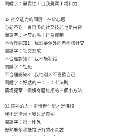
己，而是給自己更清楚的定位。不用在你不擅長的戰場苦撐，
關鍵字：盡責性〡自我覺察〡親和力

找到你的內在寶藏，在你的世界一樣能夠光芒萬丈。

02 社交能力的關鍵，在於心態

【專文導讀】

心態不對，會再多的社交技能也是白費

海苔熊｜諮商心理師

關鍵字：社交心態〡行為抑制

不合理認知1：我需要像外向者那樣社交

溫暖推薦 (按首字筆畫排序)

關鍵字：社交需求

洪仲清｜臨床心理師

不合理認知2：我不能犯錯 

鄧善庭｜諮商心理師

關鍵字：社恐

蘇益賢｜臨床心理師
不合理認知3：我怕別人不喜歡自己

關鍵字：好感的一：二：七法則

情境提案：緩解身體焦慮的三個小方法

03 慢熟的人，更懂得什麼才是沸騰

我不是冷漠，我只是慢熟 

關鍵字：第一印象

慢熟能幫我抵擋所有的不真誠
