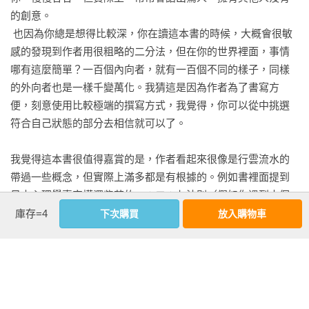
關鍵字：控制〡 製造內疚〡習慣性抱怨

的創意。

別讓無底線的信任毀了你的生活

 也因為你總是想得比較深，你在讀這本書的時候，大概會很敏
關鍵字：信任強迫症〡信任門檻

感的發現到作者用很粗略的二分法，但在你的世界裡面，事情
成年人的分寸感，是一種點到為止的默契 

哪有這麼簡單？一百個內向者，就有一百個不同的樣子，同樣
關鍵字：心理邊界〡學會拒絕

的外向者也是一樣千變萬化。我猜這是因為作者為了書寫方
情境提案 

便，刻意使用比較極端的撰寫方式，我覺得，你可以從中挑選
場景1：拒絕話術

符合自己狀態的部分去相信就可以了。

場景2：如何與討厭的人相處

我覺得這本書很值得嘉賞的是，作者看起來很像是行雲流水的
07 安靜，是一種獨特的異性魅力

帶過一些概念，但實際上滿多都是有根據的。例如書裡面提到
我喜歡你，但我不敢愛你

日本心理學專家樺澤紫苑的一：二：七法則（假如你遇到十個
關鍵字：隱藏情感

人，其中必然有一個人不喜歡你，兩個人會毫不猶豫地喜歡
庫存=4
下次購買
放入購物車
不要把你喜歡的人想得太好

你，七個人會保持中立），類似結果台灣也曾經發現。

關鍵字：積極錯覺〡冒牌者症候群

  在吳齊殷等人有關於班級霸凌的研究中，一個班級（每班二十
看更多
你比自己想像的要迷人

二人）平均會有兩名同學不喜歡你，但平均會有三名同學把你
關鍵字：清晰穩定〡傾聽〡真誠〡內在性感

當成朋友，換算一下比例其實是差不多的。

不管別人覺得你好不好，都先把自己變好

此外，每一個章節的最後有提供一個情境提案，有些提案看起