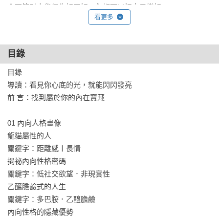
◆不管別人覺得你好不好，你都可以把自己變好。

看更多
明明很努力卻不被看到

◆話少，不代表話的分量輕；不愛表現自我，也不代表就該被
目錄
忽視。

◆職場上要學會內向式表達，修煉氣場，用最簡潔的語言，表
目錄

達最全面訊息。

導讀：看見你心底的光，就能閃閃發亮

前 言：找到屬於你的內在寶藏

──心理師給Ｉ型人的行動指南──

◆面對自我懷疑：好壞都是生活的一部分，活著不是為了完
01 內向人格畫像

美，而是活出真實的自我。

龍貓屬性的人 

◆無法拒絕他人：可以被動社交，但一定要主動選擇和誰交
關鍵字：距離感〡長情

往。任何消耗你的人，多看一眼都你的不對。

揭祕內向性格密碼 

◆遭遇人生的難熬時光：生活很渣，沒有人能可以避免它出
關鍵字：低社交欲望．非現實性

軌，找到讓你舒服的小事，不用急著好起來。

乙醯膽鹼式的人生 

關鍵字：多巴胺．乙醯膽鹼

對於I型人而言，接納自己的有限性，不是躺平也不是否定自
內向性格的隱藏優勢 
