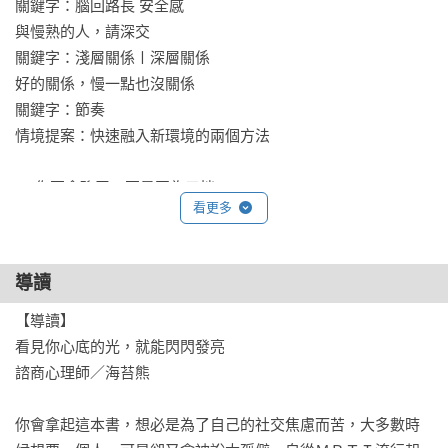
關鍵字：腦回路長 安全感

與慢熟的人，請深交 

關鍵字：淺層關係〡深層關係

好的關係，慢一點也沒關係

關鍵字：節奏

情境提案：快速融入新環境的兩個方法

04 你不會聊天，不是因為口拙

看更多
為什麼我總是不知道說什麼

關鍵字：句點王 〡意義感〡注意力焦點

主動式聊天：說你所喜歡的

導讀
關鍵字：寒暄〡興趣

我不說話，是因為我更願意聽你說 

【導讀】

關鍵字：積極回應 傾聽 五○%原則

看見你心底的光，就能閃閃發亮

冷場也沒關係 

諮商心理師／海苔熊

關鍵字：順其自然

情境提案：

你會拿起這本書，想必是為了自己的社交焦慮而苦，大多數時
正向溝通：一個情商很高的說話技巧
