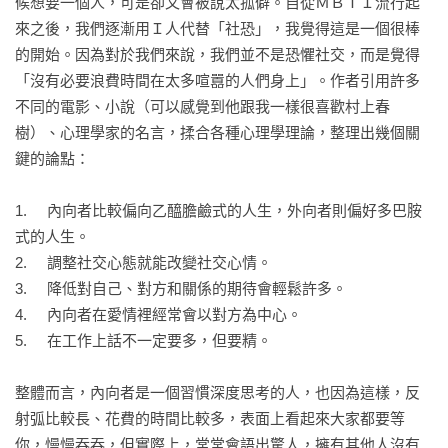
候想要一個人，可是卻又會被說太孤僻。自從ＭＢＴＩ流行起
來之後，我們逐漸用Ｉ人代替「社恐」，我覺得這是一個很棒
05 你不必討人喜歡，你需要的是被討厭的勇氣

的開始。因為對於我們來說，我們並不是恐懼社交，而是覺得
衝突恐懼症

「沒有必要浪費時間在太多喧囂的人們身上」。作者引用許多
關鍵字：逃避〡討好

不同的電影、小說（可以感覺到他跟我一樣很喜歡村上春
不虧待每一份熱情，也不討好任何一種冷

樹）、心理學家的名言，揉合各種心理學理論，整理出幾個關
關鍵字：自我苛責〡心理防衛機制

鍵的論點：

你要學會表達憤怒，當然也可以選擇憤怒地表達

關鍵字：目標〡發脾氣〡內在的聲音

1.	內向者比較偏向乙醯膽鹼式的人生，外向者則偏好多巴胺
衝突是常態，有些事不是讓路就能解決的

式的人生。

關鍵字：接納〡解決

2.	調整社交心態就能改變社交心情。

情境提案 

3.	降低對自己、對方和關係的期待會輕鬆許多。

以和為貴，還是正面衝突

4.	內向者在愛情裡經常會以對方為中心。

5.	在工作上話不一定要多，但要精。

06 關係中，和誰在一起真的很重要

社交中可以被動，選擇朋友要主動

整體而言，內向者是一個習慣深度思考的人，也因為這樣，反
關鍵字：自我癱瘓〡主動選擇

射弧比較長、花費的時間比較多，表面上看起來大家都要等
任何消耗你的人，多看一眼都是你的不對

你，慢慢吞吞，但實際上，常常會語出驚人，擁有其他人沒有