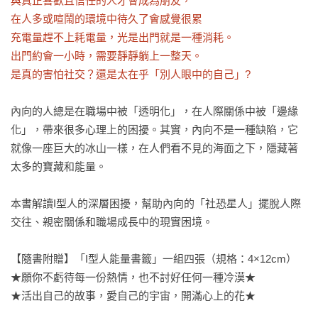
與真正喜歡且信任的人才會成為朋友，

在人多或喧鬧的環境中待久了會感覺很累

充電量趕不上耗電量，光是出門就是一種消耗。

出門約會一小時，需要靜靜躺上一整天。

是真的害怕社交？還是太在乎「別人眼中的自己」?
內向的人總是在職場中被「透明化」，在人際關係中被「邊緣
化」，帶來很多心理上的困擾。其實，內向不是一種缺陷，它
就像一座巨大的冰山一樣，在人們看不見的海面之下，隱藏著
太多的寶藏和能量。

本書解讀I型人的深層困擾，幫助內向的「社恐星人」擺脫人際
交往、親密關係和職場成長中的現實困境。

【隨書附贈】「I型人能量書籤」一組四張（規格：4×12cm）

★願你不虧待每一份熱情，也不討好任何一種冷漠★

★活出自己的故事，愛自己的宇宙，開滿心上的花★
