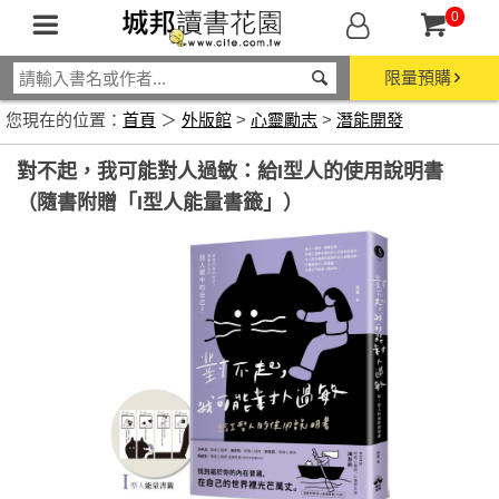
0
限量預購
您現在的位置：
首頁
＞
外版館
>
心靈勵志
>
潛能開發
對不起，我可能對人過敏：給I型人的使用說明書
（隨書附贈「I型人能量書籤」）