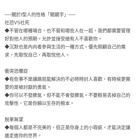
──關於I型人的性格「關鍵字」──

社恐VS社死

◆不管在哪種場合，也不管和哪些人在一起，我們都需要管理
好對他人的預期。允許並接受總有人不喜歡你。

◆沉默也是內向者參與生活的一種方式。優先照顧自己的需
求，先取悅自己，再取悅他人。

衝突恐懼症

◆有些事不是讓路就能解決的不必時時討人喜歡，有時候更需
要的是被討厭的勇氣。

◆你可以不發脾氣，但不能不會發脾氣。不要輕易丟掉自己的
攻擊性，它是你賴以生存的根本。

脫單無望

◆每個人都是不完美的，但正是你身上的小瑕疵，才能決定讓
誰走進你的世界。
