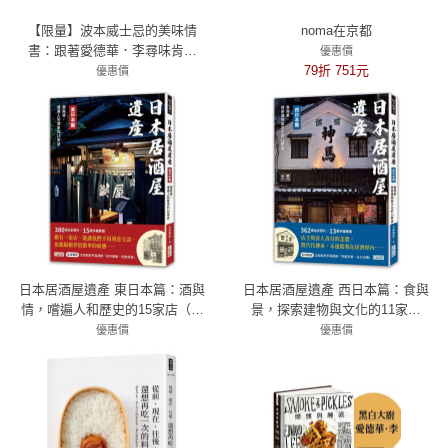
【限量】波本威士忌的美味情
noma在京都
書：跟著愛德華．李尋味肯塔
優惠價
基，探索靈魂故鄉醺然滋味（贈
79折 751元
優惠價
2025臺灣美國威士忌節好禮）
79折 1185元
日本居酒屋遺產 東日本篇：酒與
日本居酒屋遺產 西日本篇：食與
情，嚐遍人和歷史的15家店（作
景，探索建物與文化的11家店
者手寫語錄扉頁「初冬鍵屋‧酌
（作者手寫語錄扉頁「京都日
優惠價
優惠價
飲熱酒」）
79折 395元
常‧永久流傳」）
79折 395元