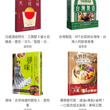
日威酒徒時光：工頭堅Ｘ威士忌
台灣製造：MIT台菜與台灣味，台
鎮長，歷史／文化／製程，日本
灣人的飲食故事
百年三代酒廠的豐盛之旅
優惠價
優惠價
79折 490元
79折 1185元
尋味：古早味裡的那些人、那些
萬物皆可蒸：減油x美肌x省時！
事
一口氣完成主副菜，美味又簡單