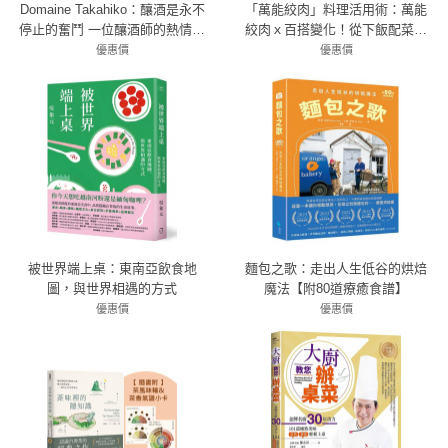
Domaine Takahiko：釀酒是永不
「萬能絞肉」料理活用術：萬能
停止的奮鬥 一位釀酒師的熱情宣
絞肉ｘ百搭變化！從下飯配菜到
言：曾我貴彥與北海道余市自然
常備即食料理包應用，快速變化
優惠價
優惠價
79折 316元
酒成長史
三餐的家常料理提案
83折 398元
被世界端上桌：東南亞飲食地
麵包之歌：走出人生低谷的烘焙
圖，與世界相遇的方式
魔法【附80道療癒食譜】
優惠價
優惠價
79折 395元
79折 631元