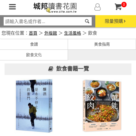
0
限量預購
您現在位置：
＞
＞
＞ 飲食
首頁
外版館
生活風格
食譜
美食指南
飲食文化
飲食書籍一覽