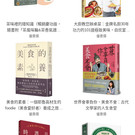
茶味裡的隱知識（暢銷慶功版，
大廚教您辦桌菜：金牌名廚30年
隨書附「茶風味輪&茶香氣譜小
功力的101道極致美味，自炊宴客
卡」一組）：風味裡隱含的物質
輕鬆上桌
優惠價
優惠價
之謎與台灣茶故事，我的10年學
79折 395元
83折 414元
茶筆記
美食的素養：一個耶魯高材生的
世界會辜負你，美食不會：古代
foodie（美食愛好者）養成之旅，
文學家的人生食堂
「世界第一美食家」教你豐富人
優惠價
優惠價
生的美食思考法
79折 411元
83折 315元