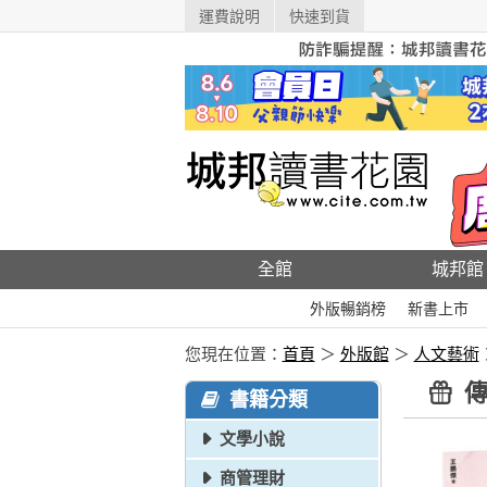
運費說明
快速到貨
全館
城邦館
外版暢銷榜
新書上市
您現在位置：
首頁
＞
外版館
＞
人文藝術
傳
書籍分類
文學小說
商管理財