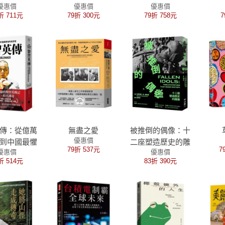
優惠價
優惠價
優惠價
推動人道干
瓦蕾麗．巴科毀滅
二十世紀
折 711元
79折 300元
79折 758元
7
的精神
重生的堅韌自白
傳：從億萬
無盡之愛
被推倒的偶像：十
優惠價
到中國最懼
二座塑造歷史的雕
79折 537元
7
優惠價
優惠價
的批評者
像
折 514元
83折 390元