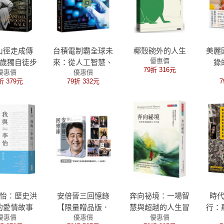
山徑走成傳
台積電制霸全球未
椰殼碗外的人生
美麗
優惠價
7歲獨自徒步
來：從人工智慧、
錄
79折 316元
優惠價
優惠價
天，首位完成
機器人到電動車，
折 379元
79折 332元
7
契步道縱走
未來十年全世界仍
特伍德奶奶
是台積電的天下
怡：歷史洪
安倍晉三回憶錄
奔向祕境：一場智
時
的愛情故事
【限量贈品版．
慧與超越的人生冒
行：
優惠價
優惠價
優惠價
「安倍晉三紀念影
險