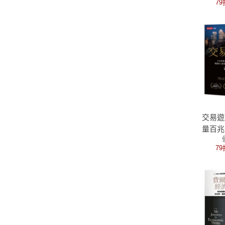
79
交易遊
量百兆
盤手，
79
富、窮