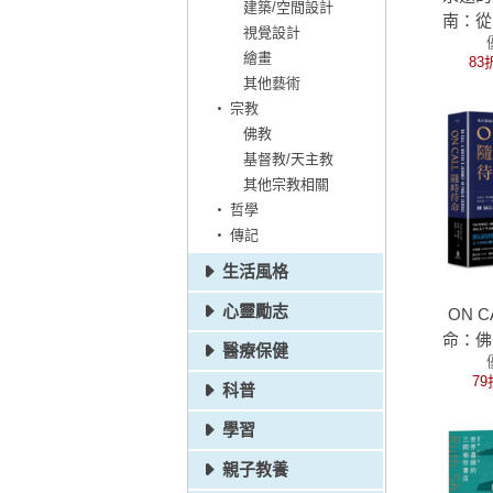
建築/空間設計
南：從
視覺設計
到二十
繪畫
83
的
其他藝術
宗教
佛教
基督教/天主教
其他宗教相關
哲學
傳記
生活風格
心靈勵志
ON 
命：佛
醫療保健
錄，一
79
科普
與世界
關
學習
親子教養