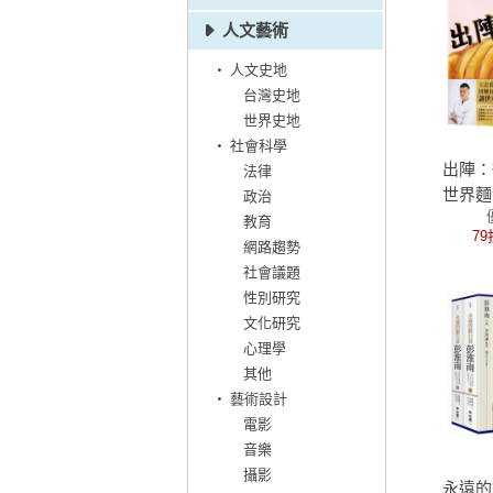
人文藝術
人文史地
台灣史地
世界史地
社會科學
出陣：
法律
世界麵
政治
鵬傑
教育
79
網路趨勢
社會議題
性別研究
文化研究
心理學
其他
藝術設計
電影
音樂
攝影
永遠的