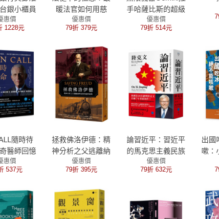
台銀小櫃員
暖法官如何用慈
手哈薩比斯的超級
7
優惠價
優惠價
優惠價
年央行總裁
悲、尊重與理解扭
智慧長征
折 1228元
79折 379元
79折 514元
傳奇人生
轉人生
CALL隨時待
拯救佛洛伊德：精
論習近平：習近平
出國
奇醫師回憶
神分析之父逃離納
的馬克思主義民族
嗽：
優惠價
優惠價
優惠價
段改變美國
粹迫害的最終旅程
主義如何形塑中國
折 537元
79折 395元
79折 632元
7
公共醫療的
與世界？【澳洲前
鍵旅程
總理陸克文生涯集
大成之作！】