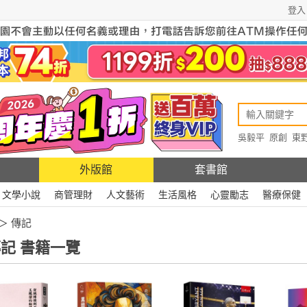
登入
吳毅平
原創
東
原創
Rewire
外版館
套書館
文學小說
商管理財
人文藝術
生活風格
心靈勵志
醫療保健
＞ 傳記
記 書籍一覽