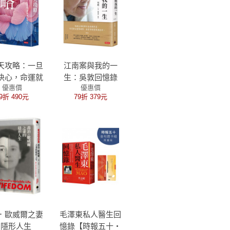
天攻略：一旦
江南案與我的一
決心，命運就
生：吳敦回憶錄
優惠價
優惠價
在掌心！
9折 490元
79折 379元
．歐威爾之妻
毛澤東私人醫生回
的隱形人生
憶錄【時報五十‧