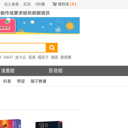
加入會員
紅利
6折購
購物車
(
0
)
野
16647
皮卡丘
寫真
楊双子
親簽
奧德賽
漫畫館
影音館
科普
學習
親子教養