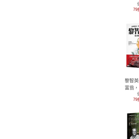
界下，
79
預
黎智英
富翁，
怕
79