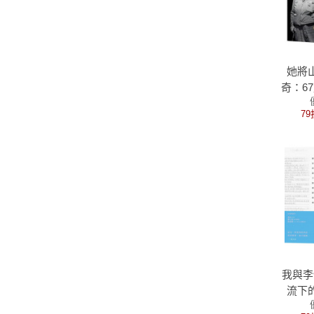
她將
奇：6
146
79
阿帕拉
的蓋
我與李
流下