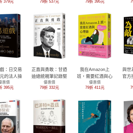
折 379元
79折 537元
79折 395元
7
像展限量明信片」
（一組8張）】
戲：日交易
正直與勇敢：甘迺
我在Amazon上
與世
元的法人操
迪總統親筆記錄堅
班，需要紅酒與心
官方
優惠價
優惠價
優惠價
揭露富人愈
持信念、當仁不讓
理師：贏了面子卻
刷限
折 395元
79折 332元
79折 411元
7
人愈窮的失
的故事
輸了靈魂的12年
衡現象