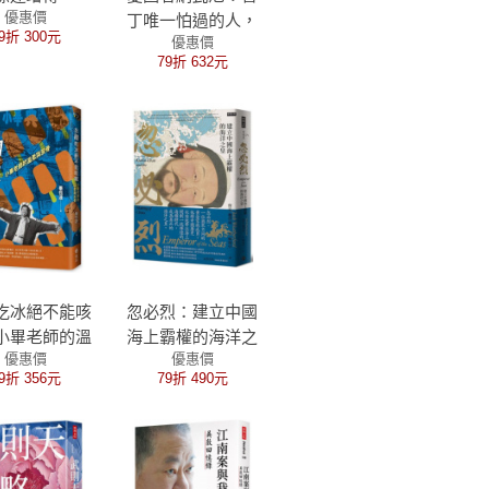
優惠價
丁唯一怕過的人，
9折 300元
優惠價
留給世界的武器
79折 632元
吃冰絕不能咳
忽必烈：建立中國
小畢老師的溫
海上霸權的海洋之
優惠價
優惠價
柔與反骨
皇
9折 356元
79折 490元