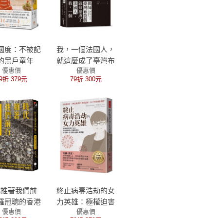
國度：不被記
我，一個法國人，
的黑戶童年
就這麼成了臺灣布
優惠價
優惠價
袋戲偶師
9折 379元
79折 300元
代推著我們前
終止病毒浩劫的女
羅冠聰的香港
力英雄：極權迫害
優惠價
優惠價
備忘錄
的勞工之女，到拯