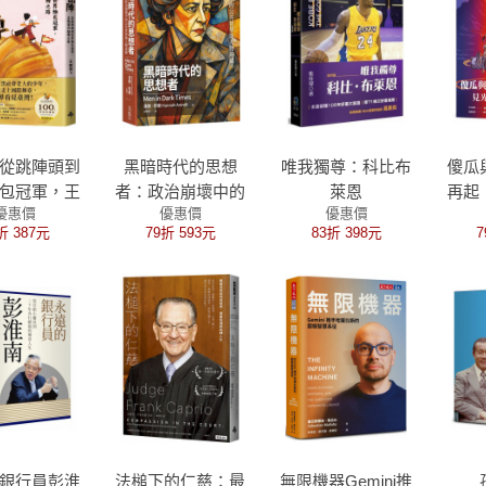
從跳陣頭到
黑暗時代的思想
唯我獨尊：科比布
傻瓜
包冠軍，王
者：政治崩壞中的
萊恩
再起
優惠價
優惠價
優惠價
的翻轉之路
公共世界與人物素
念版
折 387元
79折 593元
83折 398元
7
描
自我
銀行員彭淮
法槌下的仁慈：最
無限機器Gemini推