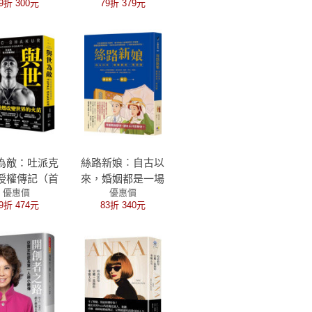
9折 300元
79折 379元
救數億人的醫學教
母，卡塔琳‧卡里
科的掙扎與榮耀
為敵：吐派克
絲路新娘︰自古以
授權傳記（首
來，婚姻都是一場
優惠價
優惠價
量附贈金句書
冒險【《崩壞國
9折 474元
83折 340元
籤）
文》暢銷七年後力
作】