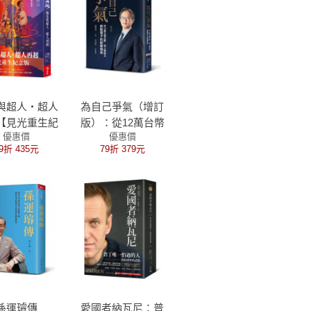
與超人‧超人
為自己爭氣（增訂
【見光重生紀
版）：從12萬台幣
優惠價
優惠價
】：34個超越
僑生夢，到上櫃股
9折 435元
79折 379元
，用生命影響
王，群聯電子的創
生命的故事
業傳奇
孫運璿傳
愛國者納瓦尼：普