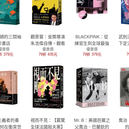
頭的三間袖
觀景窗：金獎導演
BLACKPINK：從
武則
珍書店
朱浩偉自傳，觀看
練習生到全球最強
下定
優惠價
優惠價
優惠價
與被觀看的回憶錄
女團，看Jisoo、
折 379元
79折 435元
79折 379元
7
Jennie、Ros?、
Lisa 如何征服世
界，創造K-pop傳
奇！
主義者的養
視而不見：【震驚
Mr. B：美國芭蕾之
喬治
何在衝突世
全球法國殺夫案】
父喬治．巴蘭欽的