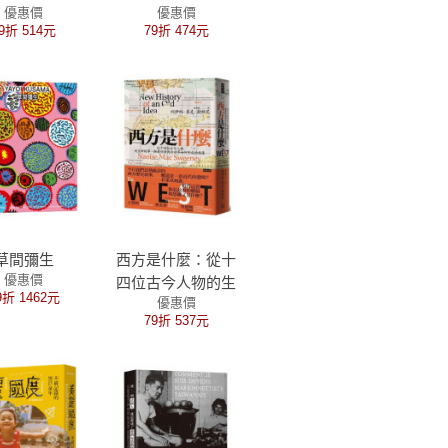
優惠價
優惠價
金句透卡組限量
9折 514元
79折 474元
版】
草間彌生
西方是什麼：從十
優惠價
四位古今人物的生
9折 1462元
優惠價
命故事，顛覆你對
79折 537元
西方世界如何形成
的想像