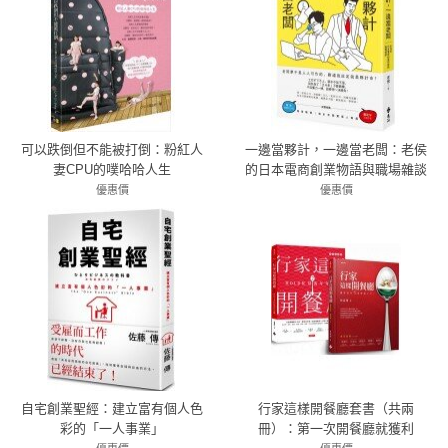
可以跌倒但不能被打倒：粉紅人
一邊當夥計，一邊當老闆：老侯
妻CPU的噗哈哈人生
的日本電商創業物語與職場雜談
優惠價
優惠價
83折 266元
79折 269元
自宅創業聖經：建立富有個人色
行家這樣開餐廳套書（共兩
彩的「一人事業」
冊）：第一次開餐廳就獲利