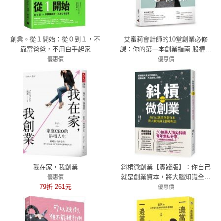
創業。從１開始：從０到１，不
艾蜜莉會計師的10堂創業必修
靠富爸爸，不用白手起家
課：你的第一本創業指南 股權架
構、募資、獎酬、會計、稅務、
優惠價
優惠價
79折 253元
經營管理及資本市場
79折 316元
我在家，我創業
斜槓微創業【實踐版】：你自己
就是創業資本，將大腦知識全都
優惠價
79折 261元
變現金
優惠價
79折 284元