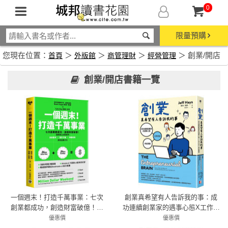
0
限量預購
您現在位置：
＞
＞
＞
＞ 創業/開店
首頁
外版館
商管理財
經營管理
創業/開店書籍一覽
一個週末！打造千萬事業：七次
創業真希望有人告訴我的事：成
創業都成功，創造財富破億！超
功連續創業家的遇事心態X工作方
簡單公式教會你找到需求×設計方
法X資金籌募
優惠價
優惠價
案×持續成長，將收益最大化
79折 332元
79折 300元