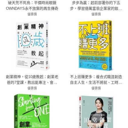
破天荒不死鳥：平價時尚眼鏡
步步為贏：超前部署你的下五
OWNDAYS永不放棄的再生傳奇
步，學習億萬富翁企業家的致勝
謀略
優惠價
優惠價
79折 411元
79折 379元
創業精神，從10歲教起：創業老
不上班賺更多：複合式職涯創造
爸的7堂課，教出能專注、會思
自主人生，生活不將就、工時變
考、有創意的孩子
自由
優惠價
優惠價
79折 253元
79折 300元