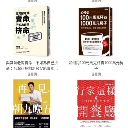
優惠價
優惠價
79折 253元
79折 561元
與其替老闆賣命，不如為自己拚
如何用100元馬克杯賣1000萬元房
命：台灣科技創新教父給青年的
子
20堂創業課
優惠價
優惠價
83折 232元
79折 269元