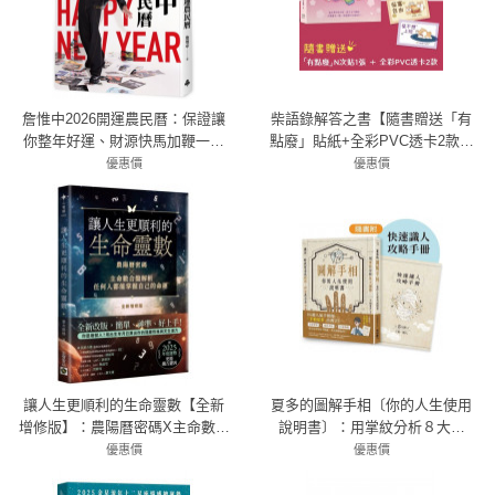
詹惟中2026開運農民曆：保證讓
柴語錄解答之書【隨書贈送「有
你整年好運、財源快馬加鞭一直
點廢」貼紙+全彩PVC透卡2款，
來！
許願柴富自由不上班】
優惠價
優惠價
79折 356元
79折 284元
讓人生更順利的生命靈數【全新
夏多的圖解手相〔你的人生使用
增修版】：農陽曆密碼X主命數合
說明書〕：用掌紋分析８大運
盤解析，任何人都能掌握自己的
勢，讓你一眼就能看透感情、財
優惠價
優惠價
79折 284元
命運
富甚至是未來！【隨書附】快速
83折 374元
識人攻略手冊