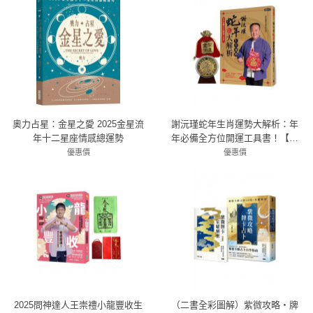
奧力占星：金星之愛 2025金星流
謝沅瑾蛇年生肖運勢大解析：年
年十二星座情感總運勢
年必備全方位開運工具書！【隨
書附贈超強鎮宅旺財貔貅大金
優惠價
優惠價
79折 316元
79折 394元
幣】
2025問神達人王崇禮小龍豐收生
（二書全彩圖解）紫微攻略‧牌