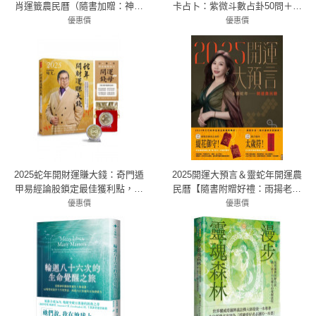
肖運籤農民曆（隨書加贈：神明
卡占卜：紫微斗數占卦50問＋星
加持好緣紅線＋「富蛇」招財防
曜解密
優惠價
優惠價
漏發財金存摺套＋添貴人相助靈
83折 414元
79折 537元
符、防小人盜賊祝融入侵靈符貼
紙）
2025蛇年開財運賺大錢：奇門遁
2025開運大預言＆靈蛇年開運農
甲易經論股鎖定最佳獲利點，奇
民曆【隨書附贈好禮：雨揚老師
門基因風水造吉財運滾滾來【隨
加持‧招財御守＋除厄太歲符】
優惠價
優惠價
書附贈陶文老師親自開光加持
79折 411元
79折 395元
「小龍年財富無限放大 開運錢
母」擺件】