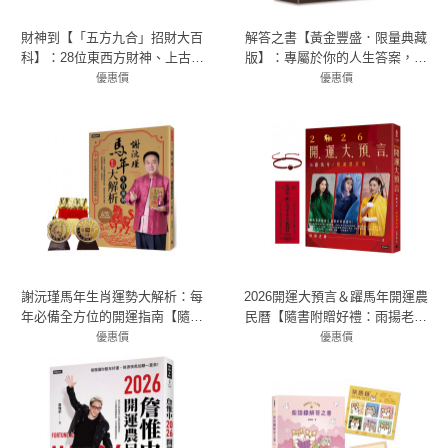
財神到【「五方九合」招財大百
解答之書【黃金豐盛．限量典藏
科】：28位東西方財神、上古神
版】：專屬於你的人生答案，一
獸、聚寶錢幣，財神天團大集合
本比你還了解自己的書
優惠價
優惠價
（限量贈！「我要賺大錢」閃卡
79折 789元
79折 356元
貼｜文、武財神2款隨機出貨）
謝沅瑾馬年生肖運勢大解析：每
2026開運大預言＆躍馬年開運農
年必備全方位的開運指南【隨書
民曆【隨書附贈好禮：雨揚老師
附贈馬上發財豐收大金幣】
加持‧鴻運當頭紅繩手鍊】
優惠價
優惠價
79折 394元
79折 411元