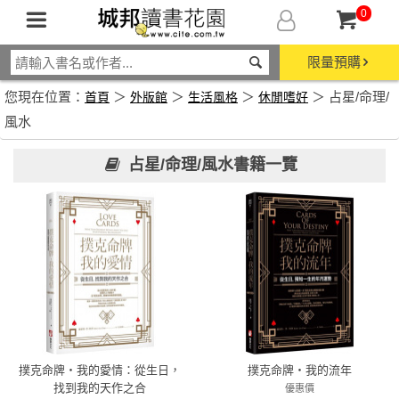
0
限量預購
您現在位置：
＞
＞
＞
＞ 占星/命理/
首頁
外版館
生活風格
休閒嗜好
風水
占星/命理/風水書籍一覽
撲克命牌・我的愛情：從生日，
撲克命牌・我的流年
找到我的天作之合
優惠價