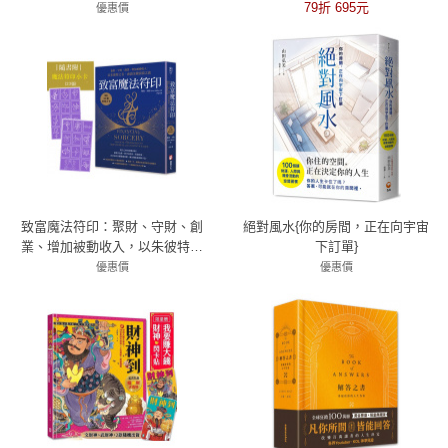
79折 695元
優惠價
79折 695元
致富魔法符印：聚財、守財、創
絕對風水{你的房間，正在向宇宙
業、增加被動收入，以朱彼特之
下訂單}
名，祈請金錢滾滾之流（隨附：
優惠價
優惠價
23張符印小卡）
79折 411元
79折 489元