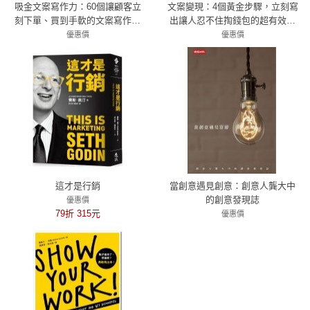
吸金文案寫作力：60個讓顧客立
文案變現：4個黃金步驟，立刻寫
刻下單、買到手軟的文案寫作技
出讓人忍不住掏錢包的超有效文
巧
案！
優惠價
優惠價
79折 269元
83折 266元
這才是行銷
當創意遇見創意：創意人龔大中
的創意發現誌
優惠價
79折 315元
優惠價
79折 261元