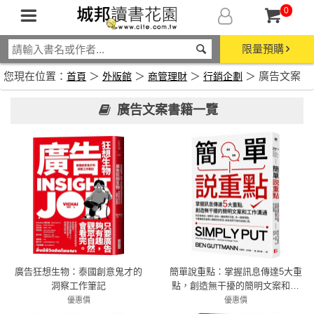
0
限量預購
您現在位置：
＞
＞
＞
＞ 廣告文案
首頁
外版館
商管理財
行銷企劃
廣告文案書籍一覽
廣告狂想生物：泰國創意鬼才的
簡單說重點：掌握訊息傳達5大重
洞察工作筆記
點，創造無干擾的簡明文案和工
作溝通
優惠價
優惠價
79折 332元
79折 300元