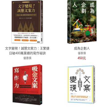
文字變現！誠懇文案力：王繁捷
成為企劃人
日破400萬業績的寫作祕訣
優惠價
450元
優惠價
79折 356元