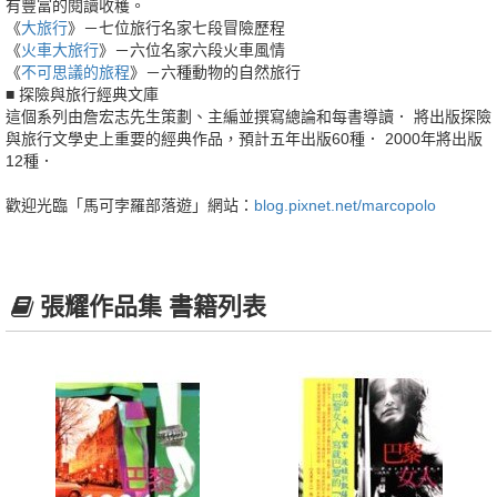
有豐富的閱讀收穫。
《
大旅行
》－七位旅行名家七段冒險歷程
《
火車大旅行
》－六位名家六段火車風情
《
不可思議的旅程
》－六種動物的自然旅行
■ 探險與旅行經典文庫
這個系列由詹宏志先生策劃、主編並撰寫總論和每書導讀． 將出版探險
與旅行文學史上重要的經典作品，預計五年出版60種． 2000年將出版
12種．
歡迎光臨「馬可孛羅部落遊」網站：
blog.pixnet.net/marcopolo
張耀作品集 書籍列表