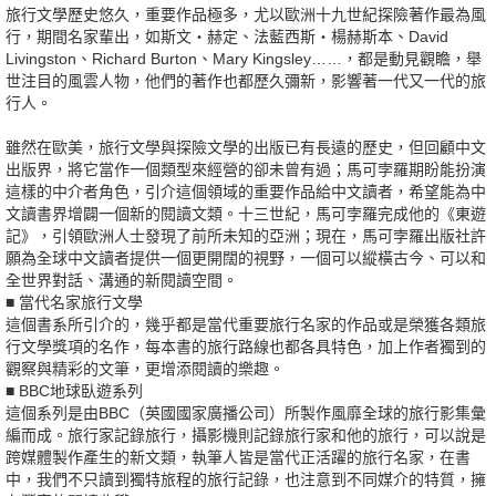
旅行文學歷史悠久，重要作品極多，尤以歐洲十九世紀探險著作最為風
行，期間名家輩出，如斯文‧赫定、法藍西斯‧楊赫斯本、David
Livingston、Richard Burton、Mary Kingsley……，都是動見觀瞻，舉
世注目的風雲人物，他們的著作也都歷久彌新，影響著一代又一代的旅
行人。
雖然在歐美，旅行文學與探險文學的出版已有長遠的歷史，但回顧中文
出版界，將它當作一個類型來經營的卻未曾有過；馬可孛羅期盼能扮演
這樣的中介者角色，引介這個領域的重要作品給中文讀者，希望能為中
文讀書界增闢一個新的閱讀文類。十三世紀，馬可孛羅完成他的《東遊
記》，引領歐洲人士發現了前所未知的亞洲；現在，馬可孛羅出版社許
願為全球中文讀者提供一個更開闊的視野，一個可以縱橫古今、可以和
全世界對話、溝通的新閱讀空間。
■ 當代名家旅行文學
這個書系所引介的，幾乎都是當代重要旅行名家的作品或是榮獲各類旅
行文學獎項的名作，每本書的旅行路線也都各具特色，加上作者獨到的
觀察與精彩的文筆，更增添閱讀的樂趣。
■ BBC地球臥遊系列
這個系列是由BBC（英國國家廣播公司）所製作風靡全球的旅行影集彙
編而成。旅行家記錄旅行，攝影機則記錄旅行家和他的旅行，可以說是
跨媒體製作產生的新文類，執筆人皆是當代正活躍的旅行名家，在書
中，我們不只讀到獨特旅程的旅行記錄，也注意到不同媒介的特質，擁