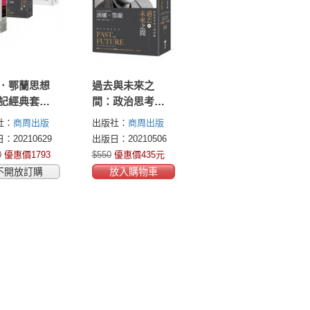
．鄂蘭思想
過去與未來之
記經典套
間：政治思考的
《人的條
八場習練
社：
商周出版
出版社：
商周出版
+《過去與未
：20210629
出版日：20210506
間：政治思
0
優惠價1793
$550
優惠價435元
八場習練》+
不開放訂購
放入購物車
這個世界：
鄂蘭傳》