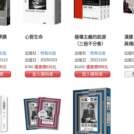
學講
心智生命
極權主義的起源
漢娜
（三冊不分售）
與傳
書：
出版
出版社：
時報出版
出版社：
商周出版
出版
件》
113
出版日：20250103
出版日：20221103
出版日
來之
95元
$780
優惠價616元
$1200
優惠價888元
$227
考的
元
車
放入購物車
放入購物車
《愛
漢娜