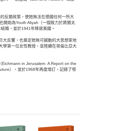
因德國內部的反猶政策，使她無法在德國任何一所大
始為Youth Aliyah（一個致力於將猶太
0年結婚，並於1941年移居美國。
全世界引起巨大反響，也奠定她無可撼動的大思想家地
普林斯頓大學第一位女性教授，並陸續在哥倫比亞大
erusalem: A Report on the
 Future），並於1968年再度增訂，記錄了鄂