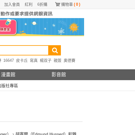
加入會員
紅利
6折購
購物車
(
0
)
野
16647
皮卡丘
寫真
楊双子
親簽
奧德賽
漫畫館
影音館
出版社專區
）、胡塞爾（Edmund Husserl）和雅