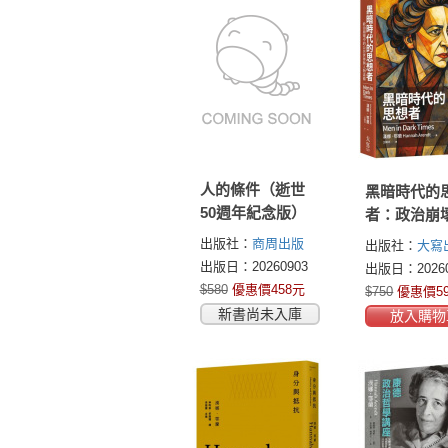
人的條件（逝世
黑暗時代的
50週年紀念版）
者：政治崩
的公共世界
出版社：
商周出版
出版社：
大寫
物素描
出版日：20260903
出版日：20260
$580
優惠價458元
$750
優惠價5
新書尚未入庫
放入購物