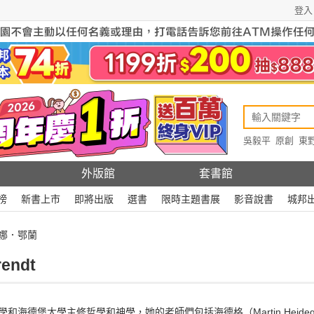
登入
吳毅平
原創
東
原創
Rewire
外版館
套書館
榜
新書上市
即將出版
選書
限時主題書展
影音說書
城邦
漢娜．鄂蘭
endt
和海德堡大學主修哲學和神學，她的老師們包括海德格（Martin Heidegger