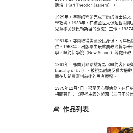
斯培（Karl Theodor Jaspers）。
1929年，年輕的鄂蘭完成了她的博士論文《奧古
學教書。1933年，在被蓋世太保短暫關押之後，
兒童移民到巴勒斯坦的組織）工作。1937年，
1951年，鄂蘭取得美國公民身份，同年出版《極
位。1958年，出版畢生最重要政治哲學著作《
學、紐約新學院（New School）等處任教
1961年，鄂蘭到耶路撒冷為《紐約客》報導艾希曼
Banality of Evil），被視為討論反
蘭在艾希曼審判前後的思考歷程。
1975年12月4日，鄂蘭因心臟病發，在紐
相關著作：《極權主義的起源（三冊不分
作品列表