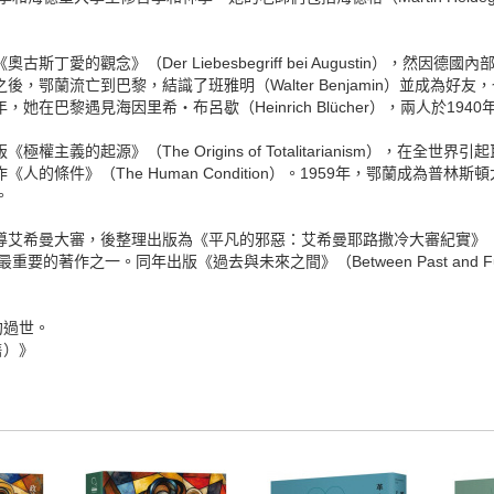
斯丁愛的觀念》（Der Liebesbegriff bei Augustin），然
鄂蘭流亡到巴黎，結識了班雅明（Walter Benjamin）並成為好友，也開
她在巴黎遇見海因里希・布呂歇（Heinrich Blücher），兩人於194
權主義的起源》（The Origins of Totalitarianism），在
人的條件》（The Human Condition）。1959年，鄂蘭成為
。
大審，後整理出版為《平凡的邪惡：艾希曼耶路撒冷大審紀實》（Eichmann in J
猶大屠殺最重要的著作之一。同年出版《過去與未來之間》（Between Past and
約過世。
售）》