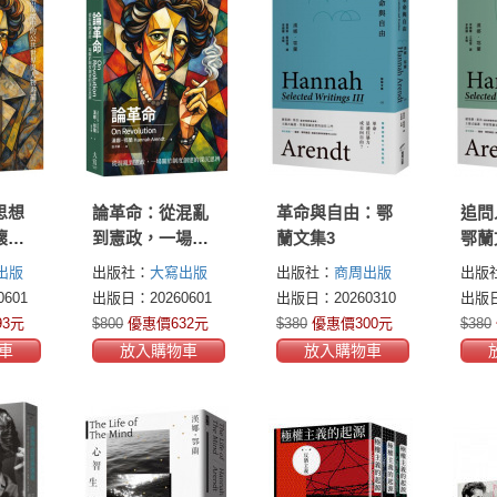
思想
論革命：從混亂
革命與自由：鄂
追問
壞中
到憲政，一場關
蘭文集3
鄂蘭
與人
於制度創建的深
出版
出版社：
大寫出版
出版社：
商周出版
出版
沉思辨
601
出版日：20260601
出版日：20260310
出版日
93元
$800
優惠價632元
$380
優惠價300元
$380
車
放入購物車
放入購物車