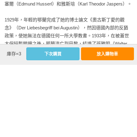
三十五、世界的疏離

塞爾（Edmund Husserl）和雅斯培（Karl Theodor Jaspers）。

其中許多都是三分法，宛如傳統的二分法對於她的知性想像力
三十六、阿基米得點的發現

而言太過死板了。《人的條件》裡充斥著各種區分：勞動、工
三十七、普遍科學相對於自然科學

1929年，年輕的鄂蘭完成了她的博士論文《奧古斯丁愛的觀
作和行動；力量（權力）、武力和力氣；地球和世界；財產和
三十八、笛卡兒的懷疑的崛起

念》（Der Liebesbegriff bei Augustin），然因德國內部的反猶
財富，不一而足，而許多是透過字源學的探蹟索隱加以確立
三十九、內省和共感的喪失

政策，使她無法在德國任何一所大學教書。1933年，在被蓋世
的。但是這些區分也都駸駸然以更爭議性的方式挑戰著當代的
四十、思想與近代的世界觀

太保短暫關押之後，鄂蘭流亡到巴黎，結識了班雅明（Walter 
老生常談。因為她在古希臘裡發現了一個阿基米得點（那是她
四十一、沉思和行動的翻轉

Benjamin）並成為好友，也開始為Youth Aliyah（一個致力於將
庫存=3
下次購買
放入購物車
的作品裡最讓人跌破眼鏡的特色），據此以批判性的眼光探討
四十二、行動的生活內部的翻轉和工匠人的勝利

猶太兒童移民到巴勒斯坦的組織）工作。1937年，她在巴黎遇
我們認為理所當然的思考和行為模式。的確，她冷靜地假設我
四十三、「工匠人」的挫敗和幸福的原則

見了德國詩人與哲學家布呂歇（Heinrich Blücher），兩人於
們或許可以從二千五百年前的人們的經驗學習到重要的啟示，
四十四、作為最高善的生命

1940年結婚，並於1941年與丈夫和母親移居美國。

光是這點就顛覆了我們對於進步的信仰。她在書中不斷地提到
四十五、「勞動的動物」的勝利

希臘人，這點讓《人的條件》的讀者更加大惑不解，不知道這
1951年，鄂蘭取得美國公民身分，並於同年出版《極權主義的
本書葫蘆裡在賣什麼藥。這是漫長而阡陌縱橫的書寫，不向既
起源》（The Origins of Totalitarianism）。1958年，出版畢生最
有的類型妥協，也充斥著無法預料的洞見，但是欠缺一個清晰
重要政治哲學著作《人的條件》（The Human Condition）。
可見的論證結構。因此，這篇導論最迫切的問題是，鄂蘭究竟
1959年，鄂蘭成為普林斯頓大學第一位女性教授，並陸續在哥
在做什麼？

倫比亞大學、紐約新學院（New School）等處任教。

　　這本書的難題和它縈迴不去的魅力，在於她同時探討了許