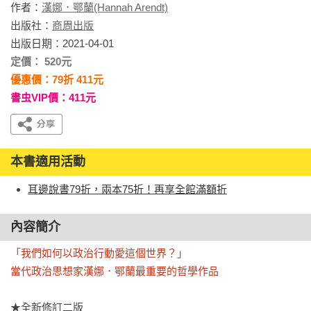
作者：
漢娜．鄂蘭(Hannah Arendt)
出版社：
商周出版
出版日期：2021-04-01
定價： 520元
優惠價：79折 411元
書虫VIP價：411元
本書適用活動
耳邊說書79折，兩本75折！再享全館滿額折
內容簡介
「我們如何以政治行動愛這個世界？」

當代政治思想家漢娜．鄂蘭最重要的哲學作品
★全新修訂二版
