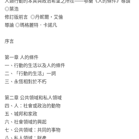
人類行動的本質與政治希望之所在——鄂蘭《人的條件》導讀 
◎葉浩

修訂版前言  ◎丹妮爾・艾倫

導論 ◎瑪格麗特．卡諾凡

序言

第一章 人的條件

一、行動的生活以及人的條件

二、「行動的生活」一詞

三、永恆相對於不朽

第二章 公共領域和私人領域

四、人：社會或政治的動物

五、城邦和家政

六、社會領域的興起

七、公共領域：共同的事物

八、私人領域：財產
