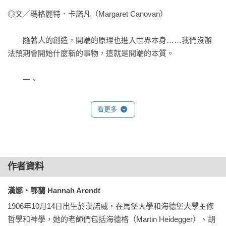
二十二、交易市場

◎文／瑪格麗特．卡諾凡（Margaret Canovan）

二十三、世界的恆久性和藝術作品

　　隨著人的創造，開端的原理也進入世界本身……我們沒辦
第五章 行動

法預期會開始什麼新的事物，這就是開端的本質。

二十四、行為者在言說和行動中的開顯

二十五、關係網路和上演的故事

　　一、

二十六、人類事務的脆弱性

二十七、希臘人的解答

　　大抵上，漢娜．鄂蘭是關於各種開端的理論家。她的所有
看更多
二十八、權力和顯露的空間

著作都是關於不可預見的事物的故事（不管是探討極權主義前
二十九、工匠人和顯露的空間

所未有的恐怖，或是革命的新黎明），而對於人類啟動新事物
三十、勞工運動

的能力的反省，也在她的思考裡觸手可及。當她在一九五八年
三十一、傳統上的以製造取代行動

出版《人的條件》時，她自己就把一個出人意料的事物散播到
三十二、行動的歷程性格

作者資料
世界，四十年後，這本書的原創性依然令人矚目。它自成一
三十三、不可逆性以及寬恕的力量

格，也後無來者，它的文體和風格更是深具個人特質。雖然鄂
漢娜・鄂蘭 Hannah Arendt
三十四、不可預測性和承諾的力量

蘭無意聚集弟子，成立她自己的思想學派，但是她一直是個偉
1906年10月14日出生於漢諾威，在馬堡大學和海德堡大學主修
大的教育家，讓她的讀者以新的眼光探索世界和人類事務。她
第六章 行動的生活和近代世界

哲學和神學，她的老師們包括海德格（Martin Heidegger）、胡
用以照亮被人忽略的經驗角落的方式，往往是提出新的區分，