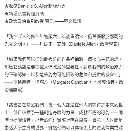
★收錄Danielle S. Allen新版前言

★新增原書對照頁碼

★政大政治系副教授 葉浩 ——專文導讀

「我在《人的條件》初版六十年後重讀它，仍舊懾服於鄂蘭的
先見之明。」——丹妮爾・艾倫（Danielle Allen，政治學家）

「如果我們可以從如此複雜的作品裡抽取一個核心主題的話，
那麼它應該是要提醒人們政治的重要性、對於我們的政治能力
的正確認知，以及這些能力可能招致的危險和提供的機會。」

——瑪格麗特．卡諾凡（Margaret Canovan，本書導讀者，政
治理論家）

「該書旨在喚醒我們：每一個人都是在他人的等待之中來到世
上，並且被賦予一種創造奇蹟的力量，成就不朽的可能——同
時也提醒讀者，逝者的託付實際上存在風險，畢竟，人世間是
由活人所主導的世界，雖然他們可以傳頌逝者的豐功偉業或致