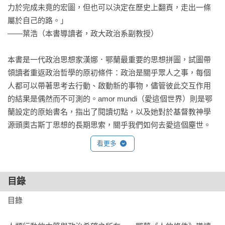
力於完成未竟的宏圖，但也可以決定在歷史上翻頁，走出一條
屬於自己的路。」

——葉浩（本書導讀者，政大政治系副教授）

本書是一代政治思想家漢娜．鄂蘭最重要的思想拼圖，試圖帶
領讀者重返政治哲學的原初條件：政治是關乎眾人之事，每個
人都可以帶著思考去行動、啟動新的事物，儘管彼此交互作用
的結果是偶然而不可測的。amor mundi（愛這個世界）則是鄂
蘭設定的原始書名，指出了閱讀切點，以及她對於基督教神學
源頭奧古斯丁思想的長期思索，關乎我們如何去愛這個塵世。

看更多
對於鄂蘭來說，人類是在啟動事物和一連串事件的意義下行動
的生物，縱使能量微弱且不斷面臨各種困境，但我們永遠都可
以採取進一步行動，改變或轉化那些看似無法避免的歷程。透
目錄
過寬恕與承諾，我們永遠有機會解決過往之不義並興起未來之
目錄

不朽，也永遠面對著黑暗與不可測知的災難；而對於這樣的開
放性結局選擇奮戰不懈，正是我們以政治行動愛世界的方式。