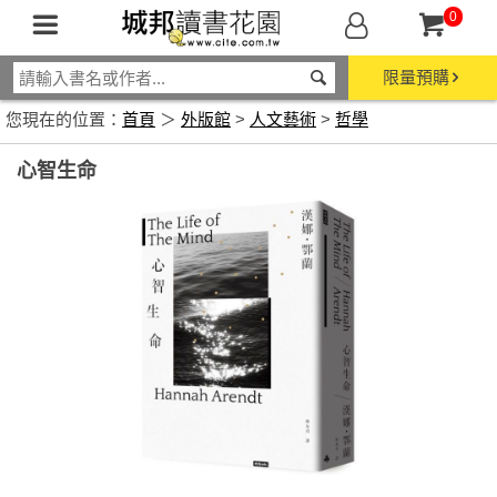
0
限量預購
您現在的位置：
首頁
＞
外版館
>
人文藝術
>
哲學
心智生命