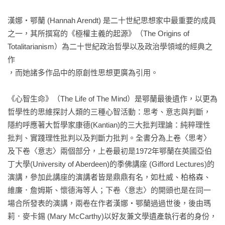
漢娜‧鄂蘭 (Hannah Arendt) 是二十世紀思想家中最重要的成員
之一，其所撰寫的《極權主義的起源》（The Origins of 
Totalitarianism）為二十世紀政治哲學以及政治學領域的經典之
作

，而她諸多作品中的原創性思想更廣為引用。

《心智生命》（The Life of The Mind）是鄂蘭最後遺作，以更為
哲學性的思維探討人類的三種心智活動：思考、意志與判斷，
隱約呼應著大哲學家康德(Kantian)的三大批判理論：純粹理性
批判、實踐理性批判以及判斷力批判。全書分為上卷〈思考〉
及下卷〈意志〉兩個部分，上卷最初是1972年鄂蘭在英國亞伯
丁大學(University of Aberdeen)的季佛講座 (Gifford Lectures)的
演講，參加此講座的演講者皆是鼎鼎有名，如杜威、柏格森、
維廉．詹姆斯、懷德海等人；下卷〈意志〉的開頭也是在同一
場合所發表的演講，兩卷在作者漢娜‧鄂蘭過過世後，後由瑪
莉．麥卡錫 (Mary McCarthy)以好友兼文學遺產執行者的身份，