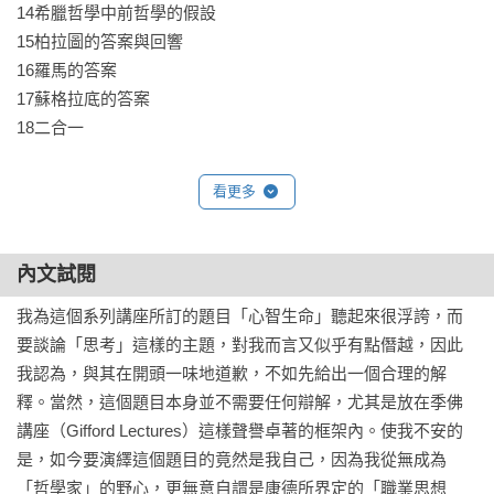
14希臘哲學中前哲學的假設

15柏拉圖的答案與回響

16羅馬的答案

17蘇格拉底的答案

18二合一

第四章　思考時，我們在何處？

看更多
19「有時我思，有時我在」（梵樂希）：無處

20過去與未來間的縫隙：靜止的此刻

21附記

內文試閱
我為這個系列講座所訂的題目「心智生命」聽起來很浮誇，而
第二部　意志WILLING

要談論「思考」這樣的主題，對我而言又似乎有點僭越，因此
導論

我認為，與其在開頭一味地道歉，不如先給出一個合理的解
第一章　哲學家與意志

釋。當然，這個題目本身並不需要任何辯解，尤其是放在季佛
1時間與心智活動

講座（Gifford Lectures）這樣聲譽卓著的框架內。使我不安的
2意志與現代

是，如今要演繹這個題目的竟然是我自己，因為我從無成為
3中古世紀後的哲學對意志提出的主要異議

「哲學家」的野心，更無意自謂是康德所界定的「職業思想