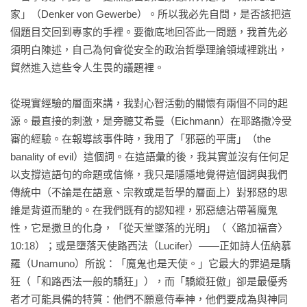
4「新」的問題

家」（Denker von Gewerbe）。所以我必先自問，是否該把這
5思考與意志的衝突：心智活動的音色

個題目交回到專家的手裡。要徹底地回答此一問題，我首先必
6黑格爾的解答：歷史哲學

須明白陳述，自己為何會從安全的政治哲學理論領域裡跳出，
貿然進入這些令人生畏的議題裡。

第二章　我成了自己的問題：內在的發現

7抉擇的機制：意志的先驅

從現實經驗的層面來講，我對心智活動的關懷有兩個不同的起
8使徒保羅與意志的無能

源。最直接的刺激，是旁聽艾希曼（Eichmann）在耶路撒冷受
9艾匹克泰德與意志的萬能

審的經驗。在報導該事件時，我用了「邪惡的平庸」（the 
10奧古斯丁，第一位意志哲學家

banality of evil）這個詞。在這語彙的後，我其實並沒有任何足
以支撐這語句的命題或信條，我只是隱隱地覺得這個詞與我們
第三章　意志與知性

傳統中（不論是在語意、宗教或是哲學的層面上）對邪惡的思
11多瑪斯．阿奎那與知性的先要性

維是背道而馳的。在我們既有的認知裡，邪惡總沾帶著魔鬼
12司格徒與意志的先要性

性，它是撒旦的化身，「從天堂墜落的光明」（〈路加福音〉
10:18）；或是墮落天使路西法（Lucifer）――正如詩人伍納慕
第四章　結論

羅（Unamuno）所說：「魔鬼也是天使。」它最大的罪過是驕
13德國觀念論與「概念的虹橋」

狂（「和路西法一般的驕狂」），而「驕縱狂傲」卻是最優秀
14尼采對意志的駁斥

者才可能具備的特質：他們不願意侍奉神，他們要成為與神同
15海德格不行使意志力之意志
