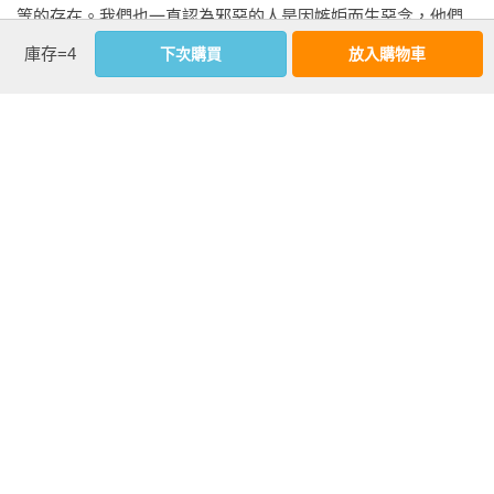
等的存在。我們也一直認為邪惡的人是因嫉妒而生惡念，他們
16自由的深淵與時代的新秩序

怨恨事不順遂並非出於己過（如理查三世），或如該隱之怨，
庫存=4
下次購買
放入購物車
該隱殺其弟亞伯，是因「耶和華看中了亞伯和他的供物，卻看
編者後記

不中該隱和他的供物」。邪惡也可能肇始自懦弱（如馬克
附錄：判斷（摘選自《論康德政治哲學》講稿）
白），或是出自對純粹良善的強烈恨意（如依雅各〔Iago〕所
說：「我恨摩爾人。

看更多
仇恨是我的座右鉻。」或如克拉賈特〔Claggart〕痛恨比利．巴
德〔Billy Budd〕「野性」的天真，被梅爾維爾〔Melville〕形容
成是「本質上的墮落」），邪惡還可能是來自萬惡之源的貪
作者資料
婪。但是，我所親身經驗到的，卻和這些傳統的講法完全不
漢娜．鄂蘭（Hannah Arendt, 1906-1975）：

同，我的經驗又是那麼不可否認地真確。最令我驚訝的是，行
1906年出生於德國的政治哲學家，曾師從海德格與雅斯培，在
惡者所顯出的淺薄，使我們無法將他們那些不容置疑的惡行，
納粹統治德國時移居美國，一生關注猶太民族的命運，積極支
追溯到任何有深度的根源或動機。雖然他們的惡行怪誕無比，
持猶太復國主義運動，拯救猶太文化。鄂蘭著作豐富，當中
但行惡者（至少此刻站在審判席上的那位效率十足的行惡者）
《極權主義的起源》奠定了她政治哲學家地位，並一度成為左
卻是如此地平凡、普通，既不怪誕，更無任何魔力可言。我們
右美國學術潮流之思想家，是近代重要的女性哲學家之一，影
在他的內在，簡直找不到任何理念與動機，而在他的過往行
響了二十世紀和二十一世紀的政治理論和政治哲學研究。她的