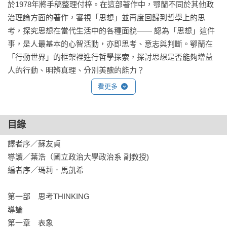
於1978年將手稿整理付梓。在這部著作中，鄂蘭不同於其他政
治理論方面的著作，審視「思想」並再度回歸到哲學上的思
考，探究思想在當代生活中的各種面貌—— 認為「思想」這件
事，是人最基本的心智活動，亦即思考、意志與判斷。鄂蘭在
「行動世界」的框架裡進行哲學探索，探討思想是否能夠增益
人的行動、明辨真理、分別美醜的能力？

看更多
《心智生命》是鄂蘭一反過去關注外在事務，轉趨內在哲學的
思考，是她留給後世少見的寶貴哲學遺產，不僅是鄂蘭的另一
本重要著作，更可視為她對自身思想的最終結論。
目錄
譯者序／蘇友貞

導讀／葉浩（國立政治大學政治系 副教授)

編者序／瑪莉．馬凱希

第一部　思考THINKING

導論

第一章　表象
