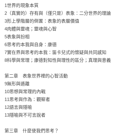
1世界的現象本質

2（真實的）存有與（僅只是）表象：二分世界的理論

3形上學階層的倒置：表象的表層價值

4肉體與靈魂；靈魂與心智

5表象與扮相

6思考的本我與自身：康德

7實在界與思考的本我：笛卡兒式的懷疑與共同感知

8科學與常理；康德對知性與理性的區分；真理與意義

第二章　表象世界裡的心智活動

9無形與遁離

10思想與常理的內戰

11思考與作為：觀察者

12語言與隱喻

13隱喻與不可言說者

第三章　什麼使我們思考？
