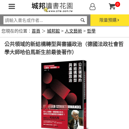
0
限量預購
您現在的位置：
首頁
＞
城邦館
>
人文藝術
>
哲學
公共領域的新結構轉型與審議政治（德國法政社會哲
學大師哈伯馬斯生前最後著作）