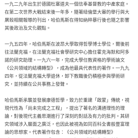
一九二九年出生於德國杜塞道夫一個信奉基督教的中產家庭。
在第二次世界大戰結束後一年多，隨著紐倫堡大審的舉行與大
屠殺相關報導的刊出，哈伯馬斯在得知納粹暴行後也隨之影響
其後政治及文化觀點。

一九五四年，哈伯馬斯在波昂大學取得哲學博士學位，爾後前
往法蘭克福，在法蘭克福社會學研究中心擔任霍克海默和阿多
諾的研究助理。一九六一年，完成大學任教資格的學術論文
《公共領域的結構轉型》，成為他最具代表性的著作。一九九
四年，從法蘭克福大學退休，卸下教職後仍積極參與學術研
究，並持續在公共事務上發聲。

哈伯馬斯承襲並發展康德哲學，致力於重建「啟蒙」傳統，視
現代性為「尚未完成之工程」，提出了著名的溝通理性的理
論，對後現代主義思潮進行了深刻的對話及有力的批判。其研
究領域涉入層面之廣泛，也因此被視為如同百科全書般豐富理
論的思想家。代表著作包含：《公共領域的結構轉型》