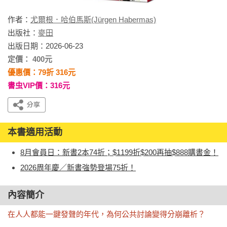
作者：
尤爾根．哈伯馬斯(Jürgen Habermas)
出版社：
麥田
出版日期：2026-06-23
定價： 400元
優惠價：79折 316元
書虫VIP價：316元
本書適用活動
8月會員日：新書2本74折；$1199折$200再抽$888購書金！
2026周年慶／新書強勢登場75折！
內容簡介
在人人都能一鍵發聲的年代，為何公共討論變得分崩離析？