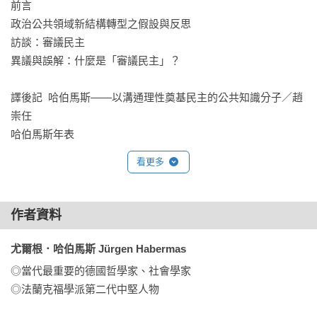
前言

一部輕薄而宏大的偉大著作。

政治公共領域新結構轉型之假設與反思

──《法蘭克福匯報》，阿諾．魏德曼

訪談：審議民主

異議與誤解：什麼是「審議民主」？

哈伯馬斯闡述了數位媒體對民主制度的威脅，……其概念上的
精確性令人著迷。

譯後記  哈伯馬斯——以溝通理性奠基民主的公共知識分子／趙
──《日報》，史特凡．雷內克

崇任

哈伯馬斯年表
哈伯馬斯在這本書中又一次扮演了他最喜歡的知識份子角色之
一：告誡者和警告者。但是，儘管在公共領域的新結構轉型中
看更多
一次又一次地暴露出所有文化悲觀主義，啟蒙家哈伯馬斯再次
寄望於同時代人的學習能力，就像他六十年前所做的那樣。

──《時代週報》

作者資料
尤爾根．哈伯馬斯 Jürgen Habermas
這位大前輩完全掌握當前的論戰脈絡……「數位原生世代」也
必讀的一本專著。

◎當代最重要的德國哲學家、社會學家

──克勞斯．萊格維
◎法蘭克福學派第二代中堅人物
