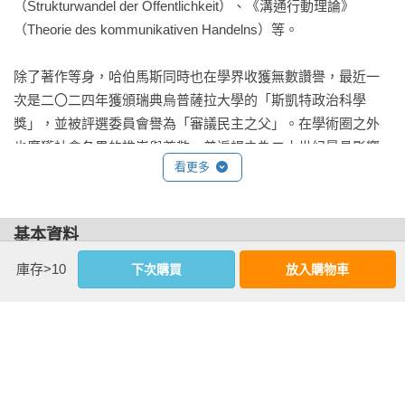
（Strukturwandel der Öffentlichkeit）、《溝通行動理論》
（Theorie des kommunikativen Handelns）等。

除了著作等身，哈伯馬斯同時也在學界收獲無數讚譽，最近一
次是二〇二四年獲頒瑞典烏普薩拉大學的「斯凱特政治科學
獎」，並被評選委員會譽為「審議民主之父」。在學術圈之外
也廣獲社會各界的推崇與尊敬，普遍視之為二十世紀最具影響
看更多
力的思想家之一，德國總理梅爾茨讚譽為「當代最偉大的思想
家之一」，德國前外交部長菲舍爾尊其為德意志聯邦共和國的
國家哲學家。

基本資料
二〇二六年，於德國施塔恩貝格辭世，享耆壽九十六歲。
作者：
尤爾根．哈伯馬斯(Jürgen Habermas)
庫存>10
下次購買
放入購物車
出版社：
麥田
城邦書號：RI7016

ISBN：9786264560245

出版日期：2026-06-23

譯者：
趙崇任