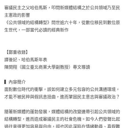
審議民主之父哈伯馬斯，叩問新媒體結構之於公共領域乃至民
主憲政的影響

《公共領域的結構轉型》問世逾六十年，從數位移民到數位原
生世代，一部當代必讀的經典新作

【鄭重收錄】

譯後記、哈伯馬斯年表

陳閔翔（國立臺北商業大學副教授）專文導讀

▍內容簡介

面對數位時代的衝擊，該如何建立多元包容的公共溝通環境，

才能不被民粹與假訊息扭曲，進而鞏固民主意志與審議政治？

隨著新媒體的蓬勃發展，媒體結構的改變連帶引起公共領域的
結構轉型，進而造成審議民主的社會危機。如今人們發聲比起
過往來得更加容易與自由，卻也因此深陷在情緒動員、真假難