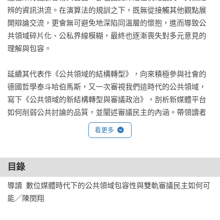
辨的資訊洪流。在演算法的規訓之下，既無從接觸其他觀點展
開辯論交流，更會無可避免地深陷同溫層的懷抱，進而導致公
共領域碎片化、公私界線模糊，最終也逐漸喪失對多元意見的
理解與包容。

延續其代表作《公共領域的結構轉型》，向來積極參與社會的
德國哲學泰斗哈伯馬斯，又一次審視我們這時代的公共領域，
寫下《公共領域的新結構轉型與審議政治》，剖析新媒體平台
如何削弱公共討論的品質，並闡述審議民主的內涵。帶領讀者
共同思考，我們是否可能維護公共討論空間，讓公民得以彼此
看更多
理解、修正觀點，以期形塑民主意志與凝聚社會共識。

▍媒體專家好評

目錄
哈伯馬斯從一個輪廓清晰的哲學角度做出辯論的貢獻，解釋了
導讀  數位媒體時代下的公共領域包容性與雙軌審議民主如何可
為什麼新媒體無法滿足市民公共領域的舊希望。

能／陳閔翔

──《每日鏡報》
