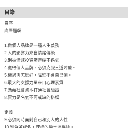
6.選對領域第一重要

7.務必對標一位標竿人物

目錄
8.跨界很好，跨域很有風險。

自序

9.別輕易挑戰知識距離

底層邏輯

10.同質化是推升成長的引擎

1.做個人品牌是一種人生義務 

你會學到：

2.人的影響力來自情緒傳染  

1.如何計算做個人品牌的潛力？

3.別被情感投資壓得喘不過氣

2.如何用剩餘時間深度工作？

4.贏得個人品牌，必須克服三道障壁。

3.如何養成關聯特色？

5.機遇再怎麼好，障壁不會自己倒。

4.如何漂白貼在身上的標籤？

6.最大的支撐力量來自心理素質

5.如何塑造理想的符號？

7.憑藉社會資本打通社會驗證

6.如何找到適合的表現舞台？

8.實力是名氣不可或缺的搭檔

7.如何改造微環境？

8.如何善用同溫層？

定義

9.如何發掘人格特質？

9.必須同時面對自己和別人的人性

10.如何拉開和對手的差距？
10.別急著成名，速成的通常壞得快。
