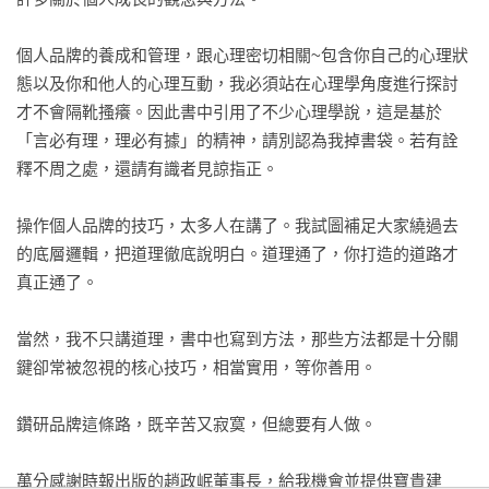
標籤與符號

個人品牌的養成和管理，跟心理密切相關~包含你自己的心理狀
37.主動干涉符號的創生

態以及你和他人的心理互動，我必須站在心理學角度進行探討
38.符號是你的社會證明書

才不會隔靴搔癢。因此書中引用了不少心理學說，這是基於
39.漂白標籤的三步驟

「言必有理，理必有據」的精神，請別認為我掉書袋。若有詮
40.從商店招牌得到的啟發

釋不周之處，還請有識者見諒指正。

41.釀造符號的五條路徑

操作個人品牌的技巧，太多人在講了。我試圖補足大家繞過去
競爭優勢

的底層邏輯，把道理徹底說明白。道理通了，你打造的道路才
42.用關聯特色開創利基舞台

真正通了。

43.拿出有新鮮感的特色

44.三種以小制大的關聯特色

當然，我不只講道理，書中也寫到方法，那些方法都是十分關
鍵卻常被忽視的核心技巧，相當實用，等你善用。

養成之道

45.低頭檢視你所處的微環境

鑽研品牌這條路，既辛苦又寂寞，但總要有人做。

46.改變微環境的幾個方法

47.用同質化純化同溫層

萬分感謝時報出版的趙政岷董事長，給我機會並提供寶貴建