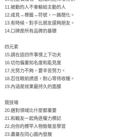
11.被動的人不會輸給主動的人

12.成見→標籤→符號，一路簡化。

13.有時候，對手比朋友還夠朋友。

14.口碑是所有品牌的基礎

四元素

15.請在這四件事情上下功夫

16.切勿偏重知名度和能見度

17.光努力不夠，要辛苦努力。

18.忍住眼前誘惑，耐心等待收穫。

19.內涵是效果最持久的面膜

競技場

20.選對領域比什麼都重要

21.和戰友一起角逐權力標記

22.向你的標竿人物致敬並學習

23.盡量在同心圓內發展
