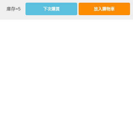
48.全力糾集專屬你的內團體

議；非常感謝賴敬暉編輯，用專業一路引領，讓本書順利問
庫存=5
下次購買
放入購物車
世。

善用人格

49.你的根性中是否有罕見人格？

我還要向具名推薦的前輩、先進、專家深深鞠躬，感激諸位的
50.最高層級的替代兒童型個人品牌

信任與肯定。

51.押在你的人生高槓桿上

最後，從研究、撰寫，到出版，再到推廣的整個過程，應該致
看更多
不敗之地

謝的人很多，恕我無法一一列出，謹請接受我誠摯的敬意。
52.簽訂一張心理契約

53.擴大強點優於補強弱點

內文試閱
54.拉開和對手的資訊差

55.迎接人生的意外收穫

別把品牌戰打成三缺一：做個人品牌是一種人生義務
後記
「為什麼要做品牌？」大哉問，真的別以為這題問的多餘了。
雖然現在品牌成為顯學，幾乎所有行銷傳播分科一旦掛上這兩
字，便顯得格局廣闊且思慮周到，從大國家到小店家都要做。
但無論格局是真廣闊或僅是勉強攀附？思慮是真周到或僅是口