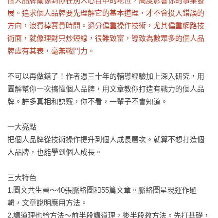
個人品牌關係到你在別人心目中的地位，高度影響你的事業發
展。追求個人品牌要先理解它的基本道理，才不會投入錯誤的
方向，浪費掉寶貴時間。過分偏重操作技術，尤其偏重網路技
術面，就像理財只炒短線，很難致富，導致為數眾多的個人品
牌虛有其表，毫無戰鬥力。
不可以再做錯了！作者憑三十年的輔導經驗加上深入研究，用
圖解幫你一次搞懂個人品牌，用文章教你打造有戰力的個人品
牌。許多真相和訣竅，你不看，一輩子不會知道。

一大亮點

把個人品牌從技術操作提升到個人成長層次。就算不想打造個
人品牌，也能學到個人成長。

三大特色

1.圖文共生書〜40張脈絡圖和55篇文章。脈絡圖呈現運作邏
輯，文章說明應用方法。

2.講道理也給方法〜前半段講道理，後半段教方法。先打基礎，