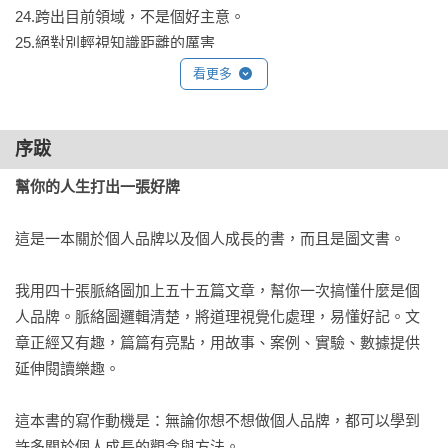
24.跨出目前領域，不是個好主意。

25.絕對別輕視知識距離的厲害

26.找一個最小領域Try & Error

看更多
27.漸進比躍進靠得住

同質化

序跋
28.同質化的關鍵在「質」不在「同」

幫你的人生打出一張好牌
29.用專注化解同質化疲乏

30.用剩餘時間來深度工作

這是一本關於個人品牌以及個人成長的書，而且是圖文書。

算分數

我用四十張脈絡圖加上五十五篇文章，幫你一次搞懂什麼是個
31.速算式讓你知己也知彼

人品牌。脈絡圖邏輯清楚，將道理視覺化處理，易懂好記。文
32.算算你的內在力量有多強？

章正經又有趣，篇篇有亮點，用故事、案例、實驗、數據提供
33.行動力素質影響得分高低

延伸閱讀樂趣。

34.優先耕耘關聯特色和自我養成

35.認識IQ的另一個護法~AQ

這本書的寫作動機是：無論你想不想做個人品牌，都可以學到
36.設下高出預期三成的目標

許多關於個人成長的觀念與方法。
