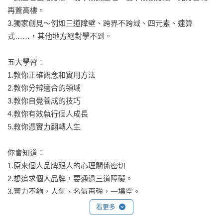
再蓋高樓。

3.獨家創見〜例如三道障壁、跨界不跨域、四元素、速算
式……，其他地方絕對學不到。

五大學習：

1.教你正確觀念和實用方法

2.教你分辨適合的領域

3.教你自覺養成的技巧

4.教你有效執行個人成長

5.教你憑實力翻轉人生

你會知道：

1.原來個人品牌跟人的心理關係密切

2.想追求個人品牌，要通過三道障礙。

3.實力不夠，人氣、名氣再強，一場空。

4.必經「成見→標籤→符號」三階段

看更多
5.四元素，缺一不可。
